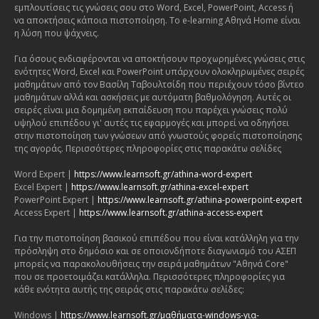
εμπλουτίσεις τις γνώσεις σου στο Word, Excel, PowerPoint, Access ή
να αποκτήσεις κάποια πιστοποίηση. Το e-learning Αθηνά Home είναι
η λύση που ψάχνεις.
Για όσους ενδιαφέρονται να αποκτήσουν προχωρημένες γνώσεις στις
ενότητες Word, Excel και PowerPoint υπάρχουν ολοκληρωμένες σειρές
μαθημάτων από τον Βασίλη Ταβουλτσίδη που περιέχουν τόσο βίντεο
μαθημάτων αλλά και ασκήσεις με αυτόματη βαθμολόγηση. Αυτές οι
σειρές είναι μια δομημένη εκπαίδευση που παρέχει γνώσεις πολύ
υψηλού επιπέδου γι' αυτές τις εφαρμογές και μπορεί να οδηγήσει
στην πιστοποίηση των γνώσεων από γνωστούς φορείς πιστοποίησης
της αγοράς. Περισσότερες πληροφορίες στις παρακάτω σελίδες
Word Expert |
https://www.learnsoft.gr/athina-word-expert
Excel Expert |
https://www.learnsoft.gr/athina-excel-expert
PowerPoint Expert |
https://www.learnsoft.gr/athina-powerpoint-expert
Access Expert |
https://www.learnsoft.gr/athina-access-expert
Για την πιστοποίηση βασικού επιπέδου που είναι κατάλληλη για την
πρόσληψη στο δημόσιο και σε οποιονδήποτε διαγωνισμό του ΑΣΕΠ
μπορείς να παρακολουθήσεις την σειρά μαθημάτων "Αθηνά Core"
που σε προετοιμάζει κατάλληλα. Περισσότερες πληροφορίες για
κάθε ενότητα αυτής της σειράς στις παρακάτω σελίδες:
Windows |
https://www.learnsoft.gr/μαθήματα-windows-για-