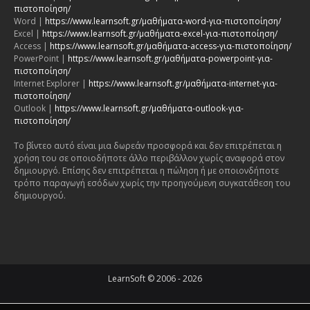
πιστοποίηση/
Word |
https://www.learnsoft.gr/μαθήματα-word-για-πιστοποίηση/
Excel |
https://www.learnsoft.gr/μαθήματα-excel-για-πιστοποίηση/
Access |
https://www.learnsoft.gr/μαθήματα-access-για-πιστοποίηση/
PowerPoint |
https://www.learnsoft.gr/μαθήματα-powerpoint-για-
πιστοποίηση/
Internet Explorer |
https://www.learnsoft.gr/μαθήματα-internet-για-
πιστοποίηση/
Outlook |
https://www.learnsoft.gr/μαθήματα-outlook-για-
πιστοποίηση/
Το βίντεο αυτό είναι μια δωρεάν προσφορά και δεν επιτρέπεται η
χρήση του σε οποιοδήποτε άλλο περιβάλλον χωρίς αναφορά στον
δημιουργό. Επίσης δεν επιτρέπεται η πώληση ή με οποιονδήποτε
τρόπο παραγωγή εσόδων χωρίς την προηγούμενη συγκατάθεση του
δημιουργού.
LearnSoft © 2006 - 2026