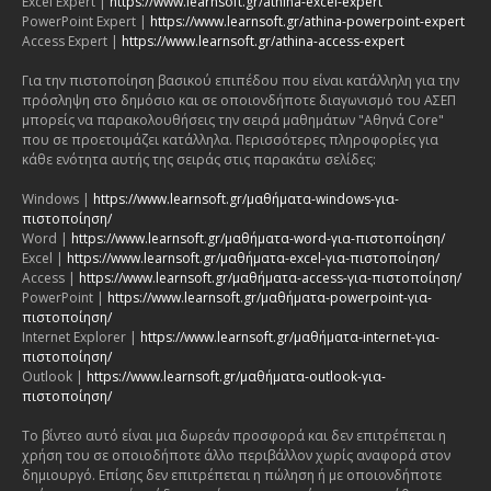
Excel Expert |
https://www.learnsoft.gr/athina-excel-expert
PowerPoint Expert |
https://www.learnsoft.gr/athina-powerpoint-expert
Access Expert |
https://www.learnsoft.gr/athina-access-expert
Για την πιστοποίηση βασικού επιπέδου που είναι κατάλληλη για την
πρόσληψη στο δημόσιο και σε οποιονδήποτε διαγωνισμό του ΑΣΕΠ
μπορείς να παρακολουθήσεις την σειρά μαθημάτων "Αθηνά Core"
που σε προετοιμάζει κατάλληλα. Περισσότερες πληροφορίες για
κάθε ενότητα αυτής της σειράς στις παρακάτω σελίδες:
Windows |
https://www.learnsoft.gr/μαθήματα-windows-για-
πιστοποίηση/
Word |
https://www.learnsoft.gr/μαθήματα-word-για-πιστοποίηση/
Excel |
https://www.learnsoft.gr/μαθήματα-excel-για-πιστοποίηση/
Access |
https://www.learnsoft.gr/μαθήματα-access-για-πιστοποίηση/
PowerPoint |
https://www.learnsoft.gr/μαθήματα-powerpoint-για-
πιστοποίηση/
Internet Explorer |
https://www.learnsoft.gr/μαθήματα-internet-για-
πιστοποίηση/
Outlook |
https://www.learnsoft.gr/μαθήματα-outlook-για-
πιστοποίηση/
Το βίντεο αυτό είναι μια δωρεάν προσφορά και δεν επιτρέπεται η
χρήση του σε οποιοδήποτε άλλο περιβάλλον χωρίς αναφορά στον
δημιουργό. Επίσης δεν επιτρέπεται η πώληση ή με οποιονδήποτε