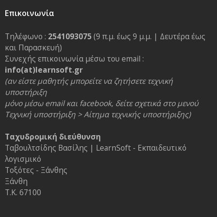
Επικοινωνία
Τηλέφωνο :
2541093075
(9 π.μ. έως 9 μ.μ. | Δευτέρα έως
και Παρασκευή)
Συνεχής επικοινωνία μέσω του email :
info(at)learnsoft.gr
(αν είστε μαθητής μπορείτε να ζητήσετε τεχνική
υποστήριξη
μόνο μέσω email και facebook, δείτε σχετικά στο μενού
Τεχνική υποστήριξη > Αίτημα τεχνικής υποστήριξης)
Ταχυδρομική διεύθυνση
Ταβουλτσίδης Βασίλης | LearnSoft - Εκπαιδευτικό
λογισμικό
Τοξότες - Ξάνθης
Ξάνθη
Τ.Κ. 67100