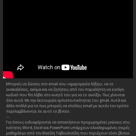
Μπορείς να δώσεις στο email σου «ημερομηνία λήξης», να το
ανακαλέσεις, ακόμα και να ζητήσεις από τον παραλήπτη να εισάγει
κωδικό που θα λάβει στο κινητό του για να το ανοίξει. Πως γίνονται
όλα αυτά; Με την λειτουργία εμπιστευτικότητας του gmail. Αυτά και
άλλα πολλά για το πως μπορείς να στείλεις email με αυτόν τον τρόπο
περιλαμβάνονται σε αυτό το βίντεο.
---
Για όσους ενδιαφέρονται να αποκτήσουν προχωρημένες γνώσεις στις
ενότητες Word, Excel και PowerPoint υπάρχουν ολοκληρωμένες σειρές
μαθημάτων από τον Βασίλη Ταβουλτσίδη που περιέχουν τόσο βίντεο