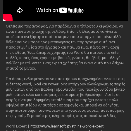
Θέλεις μια παράγραφος, για παράδειγμα ο τίτλος του κεφαλαίου, να
είναι πάντα στην αρχή της σελίδας. Επίσης θέλεις αυτό να γίνεται
αυτόματα ανεξάρτητα από το κείμενο που υπάρχει πιο πάνω αλλά
θέλεις και να μπορείς να μετακινήσεις την παράγραφο αυτή ανά
πάσα στιγμή μέσα στο έγγραφο και πάλι να είναι πάντα στην αρχή
της σελίδας. Ένας άπειρος χρήστης του Word θα πατούσε το enter
πολλές φορές, ένας χρήσης με βασικές γνώσεις θα έβαζε μια αλλαγή
σελίδας με ctrl+enter. Ένας expert χρήστης θα έκανε αυτό που δείχνω
σ’ αυτό το βίντεο.
---
Για όσους ενδιαφέρονται να αποκτήσουν προχωρημένες γνώσεις στις
ενότητες Word, Excel και PowerPoint υπάρχουν ολοκληρωμένες σειρές
μαθημάτων από τον Βασίλη Ταβουλτσίδη που περιέχουν τόσο βίντεο
μαθημάτων αλλά και ασκήσεις με αυτόματη βαθμολόγηση. Αυτές οι
σειρές είναι μια δομημένη εκπαίδευση που παρέχει γνώσεις πολύ
υψηλού επιπέδου γι' αυτές τις εφαρμογές και μπορεί να οδηγήσει
στην πιστοποίηση των γνώσεων από γνωστούς φορείς πιστοποίησης
της αγοράς. Περισσότερες πληροφορίες στις παρακάτω σελίδες
Word Expert |
https://www.learnsoft.gr/athina-word-expert