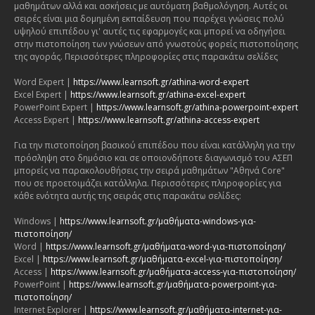
μαθημάτων αλλά και ασκήσεις με αυτόματη βαθμολόγηση. Αυτές οι
σειρές είναι μια δομημένη εκπαίδευση που παρέχει γνώσεις πολύ
υψηλού επιπέδου γι' αυτές τις εφαρμογές και μπορεί να οδηγήσει
στην πιστοποίηση των γνώσεων από γνωστούς φορείς πιστοποίησης
της αγοράς. Περισσότερες πληροφορίες στις παρακάτω σελίδες
Word Expert |
https://www.learnsoft.gr/athina-word-expert
Excel Expert |
https://www.learnsoft.gr/athina-excel-expert
PowerPoint Expert |
https://www.learnsoft.gr/athina-powerpoint-expert
Access Expert |
https://www.learnsoft.gr/athina-access-expert
Για την πιστοποίηση βασικού επιπέδου που είναι κατάλληλη για την
πρόσληψη στο δημόσιο και σε οποιονδήποτε διαγωνισμό του ΑΣΕΠ
μπορείς να παρακολουθήσεις την σειρά μαθημάτων "Αθηνά Core"
που σε προετοιμάζει κατάλληλα. Περισσότερες πληροφορίες για
κάθε ενότητα αυτής της σειράς στις παρακάτω σελίδες:
Windows |
https://www.learnsoft.gr/μαθήματα-windows-για-
πιστοποίηση/
Word |
https://www.learnsoft.gr/μαθήματα-word-για-πιστοποίηση/
Excel |
https://www.learnsoft.gr/μαθήματα-excel-για-πιστοποίηση/
Access |
https://www.learnsoft.gr/μαθήματα-access-για-πιστοποίηση/
PowerPoint |
https://www.learnsoft.gr/μαθήματα-powerpoint-για-
πιστοποίηση/
Internet Explorer |
https://www.learnsoft.gr/μαθήματα-internet-για-