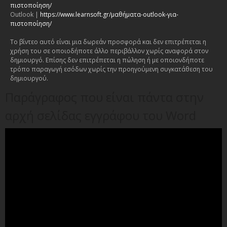
πιστοποίηση/
Outlook |
https://www.learnsoft.gr/μαθήματα-outlook-για-
πιστοποίηση/
Το βίντεο αυτό είναι μια δωρεάν προσφορά και δεν επιτρέπεται η
χρήση του σε οποιοδήποτε άλλο περιβάλλον χωρίς αναφορά στον
δημιουργό. Επίσης δεν επιτρέπεται η πώληση ή με οποιονδήποτε
τρόπο παραγωγή εσόδων χωρίς την προηγούμενη συγκατάθεση του
δημιουργού.
Παράγραφος που είναι πάντα στην
αρχή σελίδας εγγράφου του Word