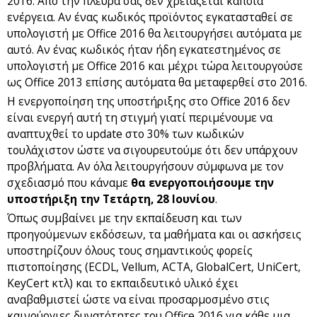
2016. Από την πλευρά σας δεν χρειάζεται κάποια
ενέργεια. Αν ένας κωδικός προϊόντος εγκατασταθεί σε
υπολογιστή με Office 2016 θα λειτουργήσει αυτόματα με
αυτό. Αν ένας κωδικός ήταν ήδη εγκατεστημένος σε
υπολογιστή με Office 2016 και μέχρι τώρα λειτουργούσε
ως Office 2013 επίσης αυτόματα θα μεταφερθεί στο 2016.
Η ενεργοποίηση της υποστήριξης στο Office 2016 δεν
είναι ενεργή αυτή τη στιγμή γιατί περιμένουμε να
αναπτυχθεί το update στο 30% των κωδικών
τουλάχιστον ώστε να σιγουρευτούμε ότι δεν υπάρχουν
προβλήματα. Αν όλα λειτουργήσουν σύμφωνα με τον
σχεδιασμό που κάναμε
θα ενεργοποιήσουμε την
υποστήριξη την Τετάρτη, 28 Ιουνίου
.
Όπως συμβαίνει με την εκπαίδευση και των
προηγούμενων εκδόσεων, τα μαθήματα και οι ασκήσεις
υποστηρίζουν όλους τους σημαντικούς φορείς
πιστοποίησης (ECDL, Vellum, ACTA, GlobalCert, UniCert,
KeyCert κτλ) και το εκπαιδευτικό υλικό έχει
αναβαθμιστεί ώστε να είναι προσαρμοσμένο στις
καινούργιες δυνατότητες του Office 2016 για κάθε μια