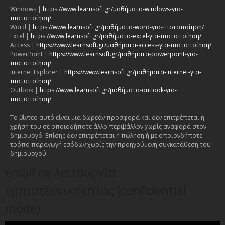
Windows |
https://www.learnsoft.gr/μαθήματα-windows-για-
πιστοποίηση/
Word |
https://www.learnsoft.gr/μαθήματα-word-για-πιστοποίηση/
Excel |
https://www.learnsoft.gr/μαθήματα-excel-για-πιστοποίηση/
Access |
https://www.learnsoft.gr/μαθήματα-access-για-πιστοποίηση/
PowerPoint |
https://www.learnsoft.gr/μαθήματα-powerpoint-για-
πιστοποίηση/
Internet Explorer |
https://www.learnsoft.gr/μαθήματα-internet-για-
πιστοποίηση/
Outlook |
https://www.learnsoft.gr/μαθήματα-outlook-για-
πιστοποίηση/
Το βίντεο αυτό είναι μια δωρεάν προσφορά και δεν επιτρέπεται η
χρήση του σε οποιοδήποτε άλλο περιβάλλον χωρίς αναφορά στον
δημιουργό. Επίσης δεν επιτρέπεται η πώληση ή με οποιονδήποτε
τρόπο παραγωγή εσόδων χωρίς την προηγούμενη συγκατάθεση του
δημιουργού.
email σε λειτουργία
εμπιστευτικότητας (confidential
mode)