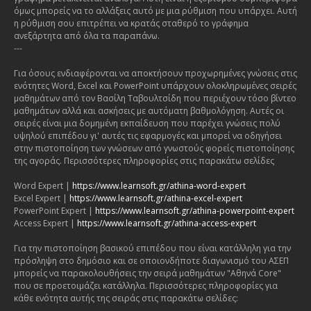
όμως μπορείς να το αλλάξεις αυτό με μια ρύθμιση που υπάρχει. Αυτή
η ρύθμιση σου επιτρέπει να κρατάς σταθερό το γράφημα
ανεξάρτητα από όλα τα παραπάνω.
---
Για όσους ενδιαφέρονται να αποκτήσουν προχωρημένες γνώσεις στις
ενότητες Word, Excel και PowerPoint υπάρχουν ολοκληρωμένες σειρές
μαθημάτων από τον Βασίλη Ταβουλτσίδη που περιέχουν τόσο βίντεο
μαθημάτων αλλά και ασκήσεις με αυτόματη βαθμολόγηση. Αυτές οι
σειρές είναι μια δομημένη εκπαίδευση που παρέχει γνώσεις πολύ
υψηλού επιπέδου γι' αυτές τις εφαρμογές και μπορεί να οδηγήσει
στην πιστοποίηση των γνώσεων από γνωστούς φορείς πιστοποίησης
της αγοράς. Περισσότερες πληροφορίες στις παρακάτω σελίδες
Word Expert |
https://www.learnsoft.gr/athina-word-expert
Excel Expert |
https://www.learnsoft.gr/athina-excel-expert
PowerPoint Expert |
https://www.learnsoft.gr/athina-powerpoint-expert
Access Expert |
https://www.learnsoft.gr/athina-access-expert
Για την πιστοποίηση βασικού επιπέδου που είναι κατάλληλη για την
πρόσληψη στο δημόσιο και σε οποιονδήποτε διαγωνισμό του ΑΣΕΠ
μπορείς να παρακολουθήσεις την σειρά μαθημάτων "Αθηνά Core"
που σε προετοιμάζει κατάλληλα. Περισσότερες πληροφορίες για
κάθε ενότητα αυτής της σειράς στις παρακάτω σελίδες: