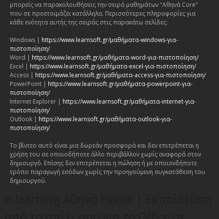
μπορείς να παρακολουθήσεις την σειρά μαθημάτων "Αθηνά Core"
που σε προετοιμάζει κατάλληλα. Περισσότερες πληροφορίες για
κάθε ενότητα αυτής της σειράς στις παρακάτω σελίδες:
Windows |
https://www.learnsoft.gr/μαθήματα-windows-για-
πιστοποίηση/
Word |
https://www.learnsoft.gr/μαθήματα-word-για-πιστοποίηση/
Excel |
https://www.learnsoft.gr/μαθήματα-excel-για-πιστοποίηση/
Access |
https://www.learnsoft.gr/μαθήματα-access-για-πιστοποίηση/
PowerPoint |
https://www.learnsoft.gr/μαθήματα-powerpoint-για-
πιστοποίηση/
Internet Explorer |
https://www.learnsoft.gr/μαθήματα-internet-για-
πιστοποίηση/
Outlook |
https://www.learnsoft.gr/μαθήματα-outlook-για-
πιστοποίηση/
Το βίντεο αυτό είναι μια δωρεάν προσφορά και δεν επιτρέπεται η
χρήση του σε οποιοδήποτε άλλο περιβάλλον χωρίς αναφορά στον
δημιουργό. Επίσης δεν επιτρέπεται η πώληση ή με οποιονδήποτε
τρόπο παραγωγή εσόδων χωρίς την προηγούμενη συγκατάθεση του
δημιουργού.
e-learning Αθηνά Home | Εκπαίδευση
από το σπίτι σου για το Office σε