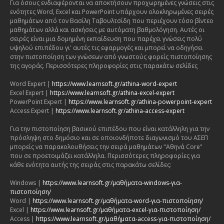
Για όσους ενδιαφέρονται να αποκτήσουν προχωρημένες γνώσεις στις
ενότητες Word, Excel και PowerPoint υπάρχουν ολοκληρωμένες σειρές
μαθημάτων από τον Βασίλη Ταβουλτσίδη που περιέχουν τόσο βίντεο
μαθημάτων αλλά και ασκήσεις με αυτόματη βαθμολόγηση. Αυτές οι
σειρές είναι μια δομημένη εκπαίδευση που παρέχει γνώσεις πολύ
υψηλού επιπέδου γι' αυτές τις εφαρμογές και μπορεί να οδηγήσει
στην πιστοποίηση των γνώσεων από γνωστούς φορείς πιστοποίησης
της αγοράς. Περισσότερες πληροφορίες στις παρακάτω σελίδες
Word Expert |
https://www.learnsoft.gr/athina-word-expert
Excel Expert |
https://www.learnsoft.gr/athina-excel-expert
PowerPoint Expert |
https://www.learnsoft.gr/athina-powerpoint-expert
Access Expert |
https://www.learnsoft.gr/athina-access-expert
Για την πιστοποίηση βασικού επιπέδου που είναι κατάλληλη για την
πρόσληψη στο δημόσιο και σε οποιονδήποτε διαγωνισμό του ΑΣΕΠ
μπορείς να παρακολουθήσεις την σειρά μαθημάτων "Αθηνά Core"
που σε προετοιμάζει κατάλληλα. Περισσότερες πληροφορίες για
κάθε ενότητα αυτής της σειράς στις παρακάτω σελίδες:
Windows |
https://www.learnsoft.gr/μαθήματα-windows-για-
πιστοποίηση/
Word |
https://www.learnsoft.gr/μαθήματα-word-για-πιστοποίηση/
Excel |
https://www.learnsoft.gr/μαθήματα-excel-για-πιστοποίηση/
Access |
https://www.learnsoft.gr/μαθήματα-access-για-πιστοποίηση/