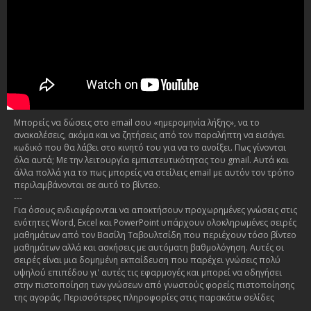
Μπορείς να δώσεις στο email σου «ημερομηνία λήξης», να το
ανακαλέσεις, ακόμα και να ζητήσεις από τον παραλήπτη να εισάγει
κωδικό που θα λάβει στο κινητό του για να το ανοίξει. Πως γίνονται
όλα αυτά; Με την λειτουργία εμπιστευτικότητας του gmail. Αυτά και
άλλα πολλά για το πως μπορείς να στείλεις email με αυτόν τον τρόπο
περιλαμβάνονται σε αυτό το βίντεο.
---
Για όσους ενδιαφέρονται να αποκτήσουν προχωρημένες γνώσεις στις
ενότητες Word, Excel και PowerPoint υπάρχουν ολοκληρωμένες σειρές
μαθημάτων από τον Βασίλη Ταβουλτσίδη που περιέχουν τόσο βίντεο
μαθημάτων αλλά και ασκήσεις με αυτόματη βαθμολόγηση. Αυτές οι
σειρές είναι μια δομημένη εκπαίδευση που παρέχει γνώσεις πολύ
υψηλού επιπέδου γι' αυτές τις εφαρμογές και μπορεί να οδηγήσει
στην πιστοποίηση των γνώσεων από γνωστούς φορείς πιστοποίησης
της αγοράς. Περισσότερες πληροφορίες στις παρακάτω σελίδες