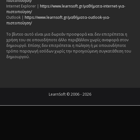
πιστοποίηση/
Internet Explorer |
https://www.learnsoft.gr/μαθήματα-internet-για-
πιστοποίηση/
Outlook |
https://www.learnsoft.gr/μαθήματα-outlook-για-
πιστοποίηση/
Το βίντεο αυτό είναι μια δωρεάν προσφορά και δεν επιτρέπεται η
χρήση του σε οποιοδήποτε άλλο περιβάλλον χωρίς αναφορά στον
δημιουργό. Επίσης δεν επιτρέπεται η πώληση ή με οποιονδήποτε
τρόπο παραγωγή εσόδων χωρίς την προηγούμενη συγκατάθεση του
δημιουργού.
LearnSoft © 2006 - 2026