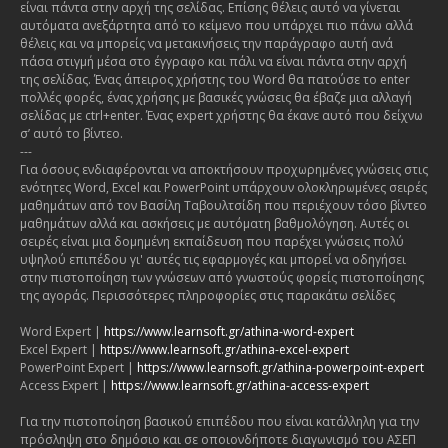
είναι πάντα στην αρχή της σελίδας. Επίσης θέλεις αυτό να γίνεται
αυτόματα ανεξάρτητα από το κείμενο που υπάρχει πιο πάνω αλλά
θέλεις και να μπορείς να μετακινήσεις την παράγραφο αυτή ανά
πάσα στιγμή μέσα στο έγγραφο και πάλι να είναι πάντα στην αρχή
της σελίδας. Ένας άπειρος χρήστης του Word θα πατούσε το enter
πολλές φορές, ένας χρήσης με βασικές γνώσεις θα έβαζε μια αλλαγή
σελίδας με ctrl+enter. Ένας expert χρήστης θα έκανε αυτό που δείχνω
σ’ αυτό το βίντεο.
---
Για όσους ενδιαφέρονται να αποκτήσουν προχωρημένες γνώσεις στις
ενότητες Word, Excel και PowerPoint υπάρχουν ολοκληρωμένες σειρές
μαθημάτων από τον Βασίλη Ταβουλτσίδη που περιέχουν τόσο βίντεο
μαθημάτων αλλά και ασκήσεις με αυτόματη βαθμολόγηση. Αυτές οι
σειρές είναι μια δομημένη εκπαίδευση που παρέχει γνώσεις πολύ
υψηλού επιπέδου γι' αυτές τις εφαρμογές και μπορεί να οδηγήσει
στην πιστοποίηση των γνώσεων από γνωστούς φορείς πιστοποίησης
της αγοράς. Περισσότερες πληροφορίες στις παρακάτω σελίδες
Word Expert |
https://www.learnsoft.gr/athina-word-expert
Excel Expert |
https://www.learnsoft.gr/athina-excel-expert
PowerPoint Expert |
https://www.learnsoft.gr/athina-powerpoint-expert
Access Expert |
https://www.learnsoft.gr/athina-access-expert
Για την πιστοποίηση βασικού επιπέδου που είναι κατάλληλη για την
πρόσληψη στο δημόσιο και σε οποιονδήποτε διαγωνισμό του ΑΣΕΠ