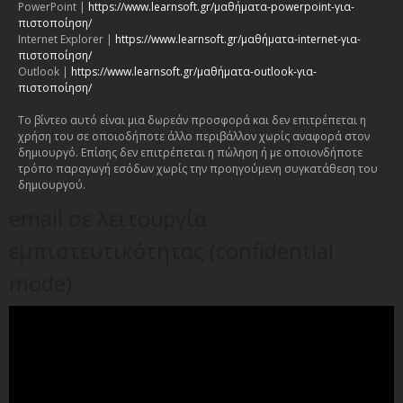
PowerPoint |
https://www.learnsoft.gr/μαθήματα-powerpoint-για-
πιστοποίηση/
Internet Explorer |
https://www.learnsoft.gr/μαθήματα-internet-για-
πιστοποίηση/
Outlook |
https://www.learnsoft.gr/μαθήματα-outlook-για-
πιστοποίηση/
Το βίντεο αυτό είναι μια δωρεάν προσφορά και δεν επιτρέπεται η
χρήση του σε οποιοδήποτε άλλο περιβάλλον χωρίς αναφορά στον
δημιουργό. Επίσης δεν επιτρέπεται η πώληση ή με οποιονδήποτε
τρόπο παραγωγή εσόδων χωρίς την προηγούμενη συγκατάθεση του
δημιουργού.
email σε λειτουργία
εμπιστευτικότητας (confidential
mode)