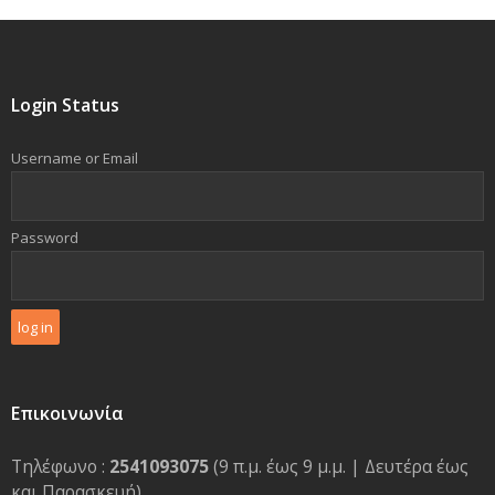
Login Status
Username or Email
Password
Επικοινωνία
Τηλέφωνο :
2541093075
(9 π.μ. έως 9 μ.μ. | Δευτέρα έως
και Παρασκευή)