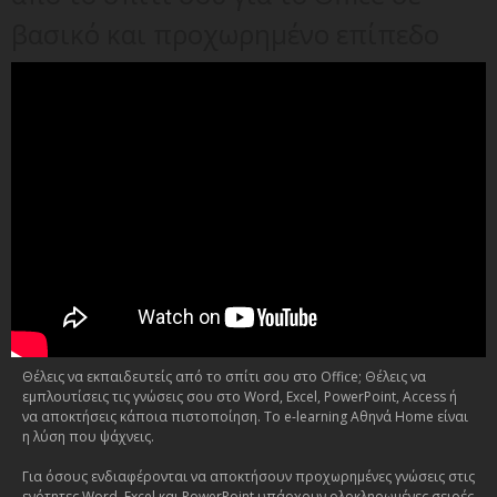
βασικό και προχωρημένο επίπεδο
Θέλεις να εκπαιδευτείς από το σπίτι σου στο Office; Θέλεις να
εμπλουτίσεις τις γνώσεις σου στο Word, Excel, PowerPoint, Access ή
να αποκτήσεις κάποια πιστοποίηση. Το e-learning Αθηνά Home είναι
η λύση που ψάχνεις.
Για όσους ενδιαφέρονται να αποκτήσουν προχωρημένες γνώσεις στις
ενότητες Word, Excel και PowerPoint υπάρχουν ολοκληρωμένες σειρές