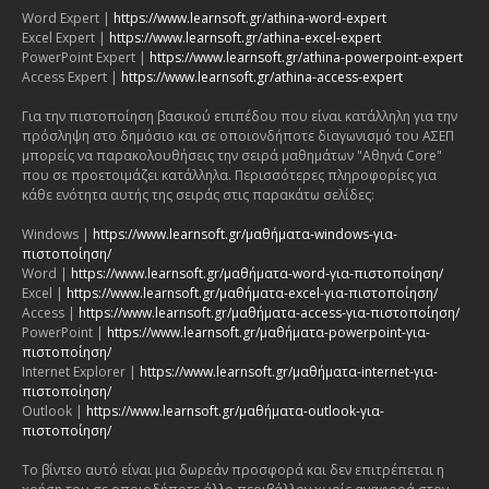
Word Expert |
https://www.learnsoft.gr/athina-word-expert
Excel Expert |
https://www.learnsoft.gr/athina-excel-expert
PowerPoint Expert |
https://www.learnsoft.gr/athina-powerpoint-expert
Access Expert |
https://www.learnsoft.gr/athina-access-expert
Για την πιστοποίηση βασικού επιπέδου που είναι κατάλληλη για την
πρόσληψη στο δημόσιο και σε οποιονδήποτε διαγωνισμό του ΑΣΕΠ
μπορείς να παρακολουθήσεις την σειρά μαθημάτων "Αθηνά Core"
που σε προετοιμάζει κατάλληλα. Περισσότερες πληροφορίες για
κάθε ενότητα αυτής της σειράς στις παρακάτω σελίδες:
Windows |
https://www.learnsoft.gr/μαθήματα-windows-για-
πιστοποίηση/
Word |
https://www.learnsoft.gr/μαθήματα-word-για-πιστοποίηση/
Excel |
https://www.learnsoft.gr/μαθήματα-excel-για-πιστοποίηση/
Access |
https://www.learnsoft.gr/μαθήματα-access-για-πιστοποίηση/
PowerPoint |
https://www.learnsoft.gr/μαθήματα-powerpoint-για-
πιστοποίηση/
Internet Explorer |
https://www.learnsoft.gr/μαθήματα-internet-για-
πιστοποίηση/
Outlook |
https://www.learnsoft.gr/μαθήματα-outlook-για-
πιστοποίηση/
Το βίντεο αυτό είναι μια δωρεάν προσφορά και δεν επιτρέπεται η