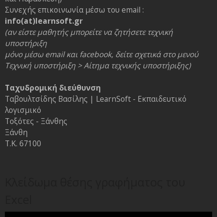
Συνεχής επικοινωνία μέσω του email :
info(at)learnsoft.gr
(αν είστε μαθητής μπορείτε να ζητήσετε τεχνική
υποστήριξη
μόνο μέσω email και facebook, δείτε σχετικά στο μενού
Τεχνική υποστήριξη > Αίτημα τεχνικής υποστήριξης)
Ταχυδρομική διεύθυνση
Ταβουλτσίδης Βασίλης | LearnSoft - Εκπαιδευτικό
λογισμικό
Τοξότες - Ξάνθης
Ξάνθη
Τ.Κ. 67100
Κλείδωμα θέσης γραφήματος του
Excel