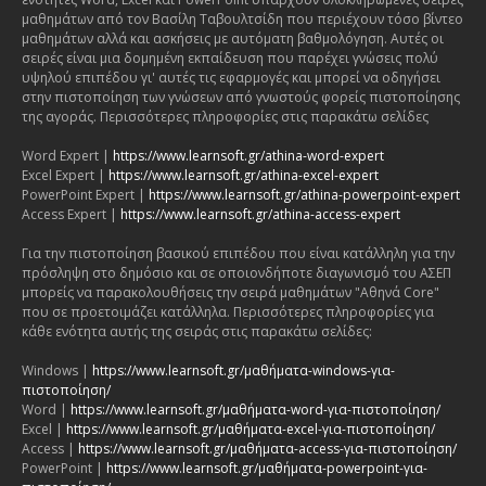
μαθημάτων από τον Βασίλη Ταβουλτσίδη που περιέχουν τόσο βίντεο
μαθημάτων αλλά και ασκήσεις με αυτόματη βαθμολόγηση. Αυτές οι
σειρές είναι μια δομημένη εκπαίδευση που παρέχει γνώσεις πολύ
υψηλού επιπέδου γι' αυτές τις εφαρμογές και μπορεί να οδηγήσει
στην πιστοποίηση των γνώσεων από γνωστούς φορείς πιστοποίησης
της αγοράς. Περισσότερες πληροφορίες στις παρακάτω σελίδες
Word Expert |
https://www.learnsoft.gr/athina-word-expert
Excel Expert |
https://www.learnsoft.gr/athina-excel-expert
PowerPoint Expert |
https://www.learnsoft.gr/athina-powerpoint-expert
Access Expert |
https://www.learnsoft.gr/athina-access-expert
Για την πιστοποίηση βασικού επιπέδου που είναι κατάλληλη για την
πρόσληψη στο δημόσιο και σε οποιονδήποτε διαγωνισμό του ΑΣΕΠ
μπορείς να παρακολουθήσεις την σειρά μαθημάτων "Αθηνά Core"
που σε προετοιμάζει κατάλληλα. Περισσότερες πληροφορίες για
κάθε ενότητα αυτής της σειράς στις παρακάτω σελίδες:
Windows |
https://www.learnsoft.gr/μαθήματα-windows-για-
πιστοποίηση/
Word |
https://www.learnsoft.gr/μαθήματα-word-για-πιστοποίηση/
Excel |
https://www.learnsoft.gr/μαθήματα-excel-για-πιστοποίηση/
Access |
https://www.learnsoft.gr/μαθήματα-access-για-πιστοποίηση/
PowerPoint |
https://www.learnsoft.gr/μαθήματα-powerpoint-για-