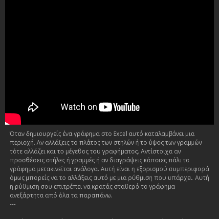
Όταν δημιουργείς ένα γράφημα στο Excel αυτό καταλαμβάνει μια
περιοχή. Αν αλλάξεις το πλάτος των στηλών ή το ύψος των γραμμών
τότε αλλάζει και το μέγεθος του γραφήματος. Αντίστοιχα αν
προσθέσεις στήλες ή γραμμές ή αν διαγράψεις κάποιες πάλι το
γράφημα μετακινείται ανάλογα. Αυτή είναι η εξορισμού συμπεριφορά
όμως μπορείς να το αλλάξεις αυτό με μια ρύθμιση που υπάρχει. Αυτή
η ρύθμιση σου επιτρέπει να κρατάς σταθερό το γράφημα
ανεξάρτητα από όλα τα παραπάνω.
---