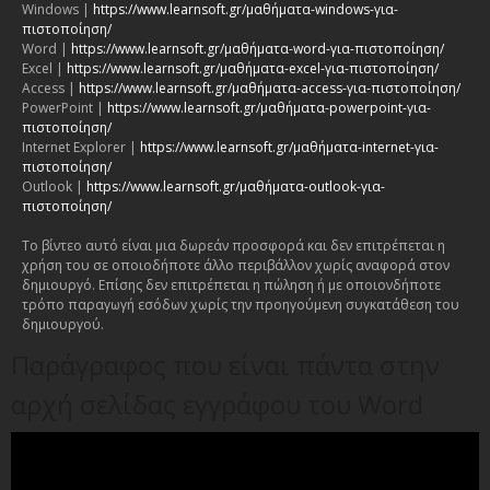
Windows |
https://www.learnsoft.gr/μαθήματα-windows-για-
πιστοποίηση/
Word |
https://www.learnsoft.gr/μαθήματα-word-για-πιστοποίηση/
Excel |
https://www.learnsoft.gr/μαθήματα-excel-για-πιστοποίηση/
Access |
https://www.learnsoft.gr/μαθήματα-access-για-πιστοποίηση/
PowerPoint |
https://www.learnsoft.gr/μαθήματα-powerpoint-για-
πιστοποίηση/
Internet Explorer |
https://www.learnsoft.gr/μαθήματα-internet-για-
πιστοποίηση/
Outlook |
https://www.learnsoft.gr/μαθήματα-outlook-για-
πιστοποίηση/
Το βίντεο αυτό είναι μια δωρεάν προσφορά και δεν επιτρέπεται η
χρήση του σε οποιοδήποτε άλλο περιβάλλον χωρίς αναφορά στον
δημιουργό. Επίσης δεν επιτρέπεται η πώληση ή με οποιονδήποτε
τρόπο παραγωγή εσόδων χωρίς την προηγούμενη συγκατάθεση του
δημιουργού.
Παράγραφος που είναι πάντα στην
αρχή σελίδας εγγράφου του Word