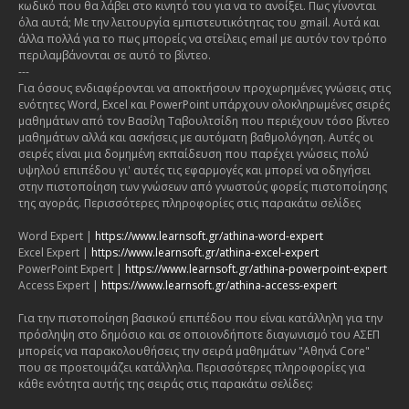
κωδικό που θα λάβει στο κινητό του για να το ανοίξει. Πως γίνονται
όλα αυτά; Με την λειτουργία εμπιστευτικότητας του gmail. Αυτά και
άλλα πολλά για το πως μπορείς να στείλεις email με αυτόν τον τρόπο
περιλαμβάνονται σε αυτό το βίντεο.
---
Για όσους ενδιαφέρονται να αποκτήσουν προχωρημένες γνώσεις στις
ενότητες Word, Excel και PowerPoint υπάρχουν ολοκληρωμένες σειρές
μαθημάτων από τον Βασίλη Ταβουλτσίδη που περιέχουν τόσο βίντεο
μαθημάτων αλλά και ασκήσεις με αυτόματη βαθμολόγηση. Αυτές οι
σειρές είναι μια δομημένη εκπαίδευση που παρέχει γνώσεις πολύ
υψηλού επιπέδου γι' αυτές τις εφαρμογές και μπορεί να οδηγήσει
στην πιστοποίηση των γνώσεων από γνωστούς φορείς πιστοποίησης
της αγοράς. Περισσότερες πληροφορίες στις παρακάτω σελίδες
Word Expert |
https://www.learnsoft.gr/athina-word-expert
Excel Expert |
https://www.learnsoft.gr/athina-excel-expert
PowerPoint Expert |
https://www.learnsoft.gr/athina-powerpoint-expert
Access Expert |
https://www.learnsoft.gr/athina-access-expert
Για την πιστοποίηση βασικού επιπέδου που είναι κατάλληλη για την
πρόσληψη στο δημόσιο και σε οποιονδήποτε διαγωνισμό του ΑΣΕΠ
μπορείς να παρακολουθήσεις την σειρά μαθημάτων "Αθηνά Core"
που σε προετοιμάζει κατάλληλα. Περισσότερες πληροφορίες για
κάθε ενότητα αυτής της σειράς στις παρακάτω σελίδες: