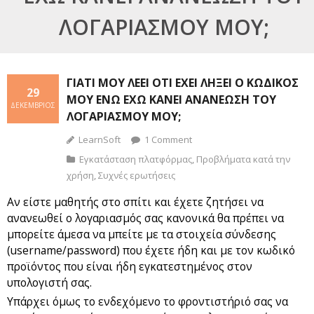
ΛΟΓΑΡΙΑΣΜΟΎ ΜΟΥ;
ΓΙΑΤΊ ΜΟΥ ΛΈΕΙ ΌΤΙ ΈΧΕΙ ΛΉΞΕΙ Ο ΚΩΔΙΚΌΣ
29
ΜΟΥ ΕΝΏ ΈΧΩ ΚΆΝΕΙ ΑΝΑΝΈΩΣΗ ΤΟΥ
ΔΕΚΈΜΒΡΙΟΣ
ΛΟΓΑΡΙΑΣΜΟΎ ΜΟΥ;
LearnSoft
1
Comment
Εγκατάσταση πλατφόρμας
,
Προβλήματα κατά την
χρήση
,
Συχνές ερωτήσεις
Αν είστε μαθητής στο σπίτι και έχετε ζητήσει να
ανανεωθεί ο λογαριασμός σας κανονικά θα πρέπει να
μπορείτε άμεσα να μπείτε με τα στοιχεία σύνδεσης
(username/password) που έχετε ήδη και με τον κωδικό
προϊόντος που είναι ήδη εγκατεστημένος στον
υπολογιστή σας.
Υπάρχει όμως το ενδεχόμενο το φροντιστήριό σας να