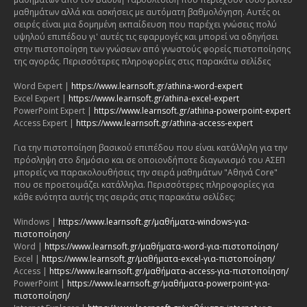
μαθημάτων αλλά και ασκήσεις με αυτόματη βαθμολόγηση. Αυτές οι
σειρές είναι μια δομημένη εκπαίδευση που παρέχει γνώσεις πολύ
υψηλού επιπέδου γι' αυτές τις εφαρμογές και μπορεί να οδηγήσει
στην πιστοποίηση των γνώσεων από γνωστούς φορείς πιστοποίησης
της αγοράς. Περισσότερες πληροφορίες στις παρακάτω σελίδες
Word Expert |
https://www.learnsoft.gr/athina-word-expert
Excel Expert |
https://www.learnsoft.gr/athina-excel-expert
PowerPoint Expert |
https://www.learnsoft.gr/athina-powerpoint-expert
Access Expert |
https://www.learnsoft.gr/athina-access-expert
Για την πιστοποίηση βασικού επιπέδου που είναι κατάλληλη για την
πρόσληψη στο δημόσιο και σε οποιονδήποτε διαγωνισμό του ΑΣΕΠ
μπορείς να παρακολουθήσεις την σειρά μαθημάτων "Αθηνά Core"
που σε προετοιμάζει κατάλληλα. Περισσότερες πληροφορίες για
κάθε ενότητα αυτής της σειράς στις παρακάτω σελίδες:
Windows |
https://www.learnsoft.gr/μαθήματα-windows-για-
πιστοποίηση/
Word |
https://www.learnsoft.gr/μαθήματα-word-για-πιστοποίηση/
Excel |
https://www.learnsoft.gr/μαθήματα-excel-για-πιστοποίηση/
Access |
https://www.learnsoft.gr/μαθήματα-access-για-πιστοποίηση/
PowerPoint |
https://www.learnsoft.gr/μαθήματα-powerpoint-για-
πιστοποίηση/