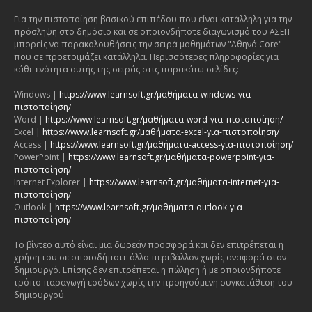
Για την πιστοποίηση βασικού επιπέδου που είναι κατάλληλη για την
πρόσληψη στο δημόσιο και σε οποιονδήποτε διαγωνισμό του ΑΣΕΠ
μπορείς να παρακολουθήσεις την σειρά μαθημάτων "Αθηνά Core"
που σε προετοιμάζει κατάλληλα. Περισσότερες πληροφορίες για
κάθε ενότητα αυτής της σειράς στις παρακάτω σελίδες:
Windows |
https://www.learnsoft.gr/μαθήματα-windows-για-
πιστοποίηση/
Word |
https://www.learnsoft.gr/μαθήματα-word-για-πιστοποίηση/
Excel |
https://www.learnsoft.gr/μαθήματα-excel-για-πιστοποίηση/
Access |
https://www.learnsoft.gr/μαθήματα-access-για-πιστοποίηση/
PowerPoint |
https://www.learnsoft.gr/μαθήματα-powerpoint-για-
πιστοποίηση/
Internet Explorer |
https://www.learnsoft.gr/μαθήματα-internet-για-
πιστοποίηση/
Outlook |
https://www.learnsoft.gr/μαθήματα-outlook-για-
πιστοποίηση/
Το βίντεο αυτό είναι μια δωρεάν προσφορά και δεν επιτρέπεται η
χρήση του σε οποιοδήποτε άλλο περιβάλλον χωρίς αναφορά στον
δημιουργό. Επίσης δεν επιτρέπεται η πώληση ή με οποιονδήποτε
τρόπο παραγωγή εσόδων χωρίς την προηγούμενη συγκατάθεση του
δημιουργού.