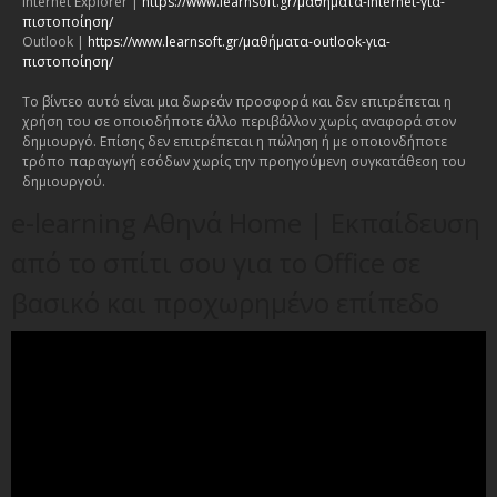
Internet Explorer |
https://www.learnsoft.gr/μαθήματα-internet-για-
πιστοποίηση/
Outlook |
https://www.learnsoft.gr/μαθήματα-outlook-για-
πιστοποίηση/
Το βίντεο αυτό είναι μια δωρεάν προσφορά και δεν επιτρέπεται η
χρήση του σε οποιοδήποτε άλλο περιβάλλον χωρίς αναφορά στον
δημιουργό. Επίσης δεν επιτρέπεται η πώληση ή με οποιονδήποτε
τρόπο παραγωγή εσόδων χωρίς την προηγούμενη συγκατάθεση του
δημιουργού.
e-learning Αθηνά Home | Εκπαίδευση
από το σπίτι σου για το Office σε
βασικό και προχωρημένο επίπεδο