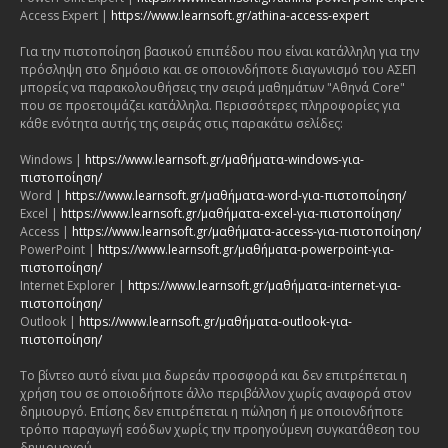
Access Expert |
https://www.learnsoft.gr/athina-access-expert
Για την πιστοποίηση βασικού επιπέδου που είναι κατάλληλη για την
πρόσληψη στο δημόσιο και σε οποιονδήποτε διαγωνισμό του ΑΣΕΠ
μπορείς να παρακολουθήσεις την σειρά μαθημάτων "Αθηνά Core"
που σε προετοιμάζει κατάλληλα. Περισσότερες πληροφορίες για
κάθε ενότητα αυτής της σειράς στις παρακάτω σελίδες:
Windows |
https://www.learnsoft.gr/μαθήματα-windows-για-
πιστοποίηση/
Word |
https://www.learnsoft.gr/μαθήματα-word-για-πιστοποίηση/
Excel |
https://www.learnsoft.gr/μαθήματα-excel-για-πιστοποίηση/
Access |
https://www.learnsoft.gr/μαθήματα-access-για-πιστοποίηση/
PowerPoint |
https://www.learnsoft.gr/μαθήματα-powerpoint-για-
πιστοποίηση/
Internet Explorer |
https://www.learnsoft.gr/μαθήματα-internet-για-
πιστοποίηση/
Outlook |
https://www.learnsoft.gr/μαθήματα-outlook-για-
πιστοποίηση/
Το βίντεο αυτό είναι μια δωρεάν προσφορά και δεν επιτρέπεται η
χρήση του σε οποιοδήποτε άλλο περιβάλλον χωρίς αναφορά στον
δημιουργό. Επίσης δεν επιτρέπεται η πώληση ή με οποιονδήποτε
τρόπο παραγωγή εσόδων χωρίς την προηγούμενη συγκατάθεση του
δημιουργού.