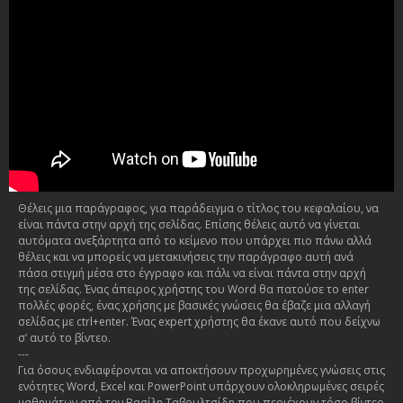
Θέλεις μια παράγραφος, για παράδειγμα ο τίτλος του κεφαλαίου, να
είναι πάντα στην αρχή της σελίδας. Επίσης θέλεις αυτό να γίνεται
αυτόματα ανεξάρτητα από το κείμενο που υπάρχει πιο πάνω αλλά
θέλεις και να μπορείς να μετακινήσεις την παράγραφο αυτή ανά
πάσα στιγμή μέσα στο έγγραφο και πάλι να είναι πάντα στην αρχή
της σελίδας. Ένας άπειρος χρήστης του Word θα πατούσε το enter
πολλές φορές, ένας χρήσης με βασικές γνώσεις θα έβαζε μια αλλαγή
σελίδας με ctrl+enter. Ένας expert χρήστης θα έκανε αυτό που δείχνω
σ’ αυτό το βίντεο.
---
Για όσους ενδιαφέρονται να αποκτήσουν προχωρημένες γνώσεις στις
ενότητες Word, Excel και PowerPoint υπάρχουν ολοκληρωμένες σειρές
μαθημάτων από τον Βασίλη Ταβουλτσίδη που περιέχουν τόσο βίντεο