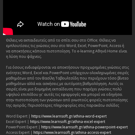
Θέλεις να εκπαιδευτείς από το σπίτι σου στο Office; Θέλεις να
εμπλουτίσεις τις γνώσεις σου στο Word, Excel, PowerPoint, Access ή
να αποκτήσεις κάποια πιστοποίηση. Το e-learning Αθηνά Home είναι
η λύση που ψάχνεις.
Για όσους ενδιαφέρονται να αποκτήσουν προχωρημένες γνώσεις στις
ενότητες Word, Excel και PowerPoint υπάρχουν ολοκληρωμένες σειρές
μαθημάτων από τον Βασίλη Ταβουλτσίδη που περιέχουν τόσο βίντεο
μαθημάτων αλλά και ασκήσεις με αυτόματη βαθμολόγηση. Αυτές οι
σειρές είναι μια δομημένη εκπαίδευση που παρέχει γνώσεις πολύ
υψηλού επιπέδου γι' αυτές τις εφαρμογές και μπορεί να οδηγήσει
στην πιστοποίηση των γνώσεων από γνωστούς φορείς πιστοποίησης
της αγοράς. Περισσότερες πληροφορίες στις παρακάτω σελίδες
Word Expert |
https://www.learnsoft.gr/athina-word-expert
Excel Expert |
https://www.learnsoft.gr/athina-excel-expert
PowerPoint Expert |
https://www.learnsoft.gr/athina-powerpoint-expert
Access Expert |
https://www.learnsoft.gr/athina-access-expert