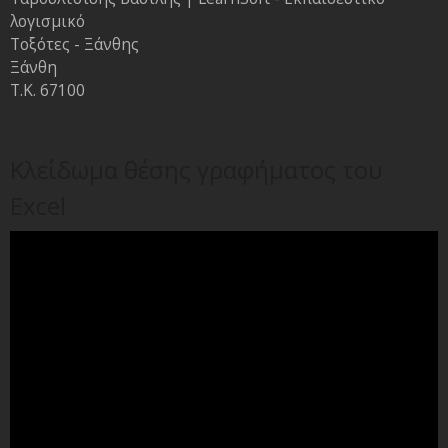
λογισμικό
Τοξότες - Ξάνθης
Ξάνθη
Τ.Κ. 67100
Κλείδωμα θέσης γραφήματος του
Excel