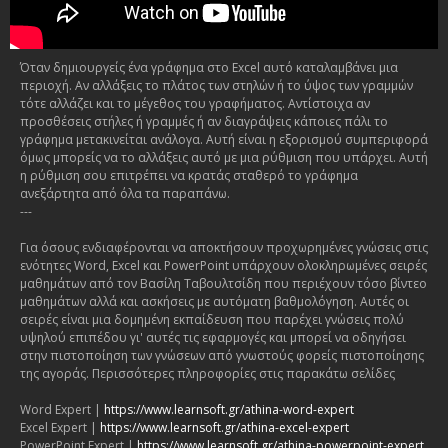
Όταν δημιουργείς ένα γράφημα στο Excel αυτό καταλαμβάνει μια
περιοχή. Αν αλλάξεις το πλάτος των στηλών ή το ύψος των γραμμών
τότε αλλάζει και το μέγεθος του γραφήματος. Αντίστοιχα αν
προσθέσεις στήλες ή γραμμές ή αν διαγράψεις κάποιες πάλι το
γράφημα μετακινείται ανάλογα. Αυτή είναι η εξορισμού συμπεριφορά
όμως μπορείς να το αλλάξεις αυτό με μια ρύθμιση που υπάρχει. Αυτή
η ρύθμιση σου επιτρέπει να κρατάς σταθερό το γράφημα
ανεξάρτητα από όλα τα παραπάνω.
---
Για όσους ενδιαφέρονται να αποκτήσουν προχωρημένες γνώσεις στις
ενότητες Word, Excel και PowerPoint υπάρχουν ολοκληρωμένες σειρές
μαθημάτων από τον Βασίλη Ταβουλτσίδη που περιέχουν τόσο βίντεο
μαθημάτων αλλά και ασκήσεις με αυτόματη βαθμολόγηση. Αυτές οι
σειρές είναι μια δομημένη εκπαίδευση που παρέχει γνώσεις πολύ
υψηλού επιπέδου γι' αυτές τις εφαρμογές και μπορεί να οδηγήσει
στην πιστοποίηση των γνώσεων από γνωστούς φορείς πιστοποίησης
της αγοράς. Περισσότερες πληροφορίες στις παρακάτω σελίδες
Word Expert |
https://www.learnsoft.gr/athina-word-expert
Excel Expert |
https://www.learnsoft.gr/athina-excel-expert
PowerPoint Expert |
https://www.learnsoft.gr/athina-powerpoint-expert