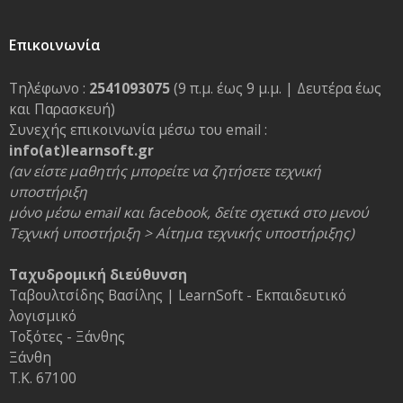
Επικοινωνία
Τηλέφωνο :
2541093075
(9 π.μ. έως 9 μ.μ. | Δευτέρα έως
και Παρασκευή)
Συνεχής επικοινωνία μέσω του email :
info(at)learnsoft.gr
(αν είστε μαθητής μπορείτε να ζητήσετε τεχνική
υποστήριξη
μόνο μέσω email και facebook, δείτε σχετικά στο μενού
Τεχνική υποστήριξη > Αίτημα τεχνικής υποστήριξης)
Ταχυδρομική διεύθυνση
Ταβουλτσίδης Βασίλης | LearnSoft - Εκπαιδευτικό
λογισμικό
Τοξότες - Ξάνθης
Ξάνθη
Τ.Κ. 67100