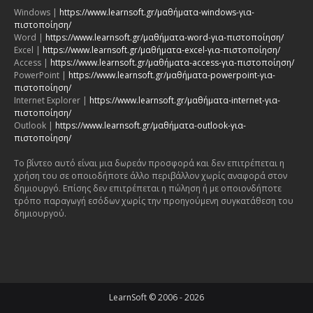
Windows |
https://www.learnsoft.gr/μαθήματα-windows-για-
πιστοποίηση/
Word |
https://www.learnsoft.gr/μαθήματα-word-για-πιστοποίηση/
Excel |
https://www.learnsoft.gr/μαθήματα-excel-για-πιστοποίηση/
Access |
https://www.learnsoft.gr/μαθήματα-access-για-πιστοποίηση/
PowerPoint |
https://www.learnsoft.gr/μαθήματα-powerpoint-για-
πιστοποίηση/
Internet Explorer |
https://www.learnsoft.gr/μαθήματα-internet-για-
πιστοποίηση/
Outlook |
https://www.learnsoft.gr/μαθήματα-outlook-για-
πιστοποίηση/
Το βίντεο αυτό είναι μια δωρεάν προσφορά και δεν επιτρέπεται η
χρήση του σε οποιοδήποτε άλλο περιβάλλον χωρίς αναφορά στον
δημιουργό. Επίσης δεν επιτρέπεται η πώληση ή με οποιονδήποτε
τρόπο παραγωγή εσόδων χωρίς την προηγούμενη συγκατάθεση του
δημιουργού.
LearnSoft © 2006 - 2026