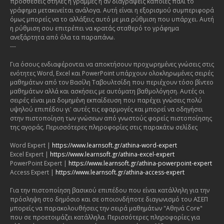
προσθέσεις στήλες ή γραμμές ή αν διαγράψεις κάποιες πάλι το
γράφημα μετακινείται ανάλογα. Αυτή είναι η εξορισμού συμπεριφορά
όμως μπορείς να το αλλάξεις αυτό με μια ρύθμιση που υπάρχει. Αυτή
η ρύθμιση σου επιτρέπει να κρατάς σταθερό το γράφημα
ανεξάρτητα από όλα τα παραπάνω.
---
Για όσους ενδιαφέρονται να αποκτήσουν προχωρημένες γνώσεις στις
ενότητες Word, Excel και PowerPoint υπάρχουν ολοκληρωμένες σειρές
μαθημάτων από τον Βασίλη Ταβουλτσίδη που περιέχουν τόσο βίντεο
μαθημάτων αλλά και ασκήσεις με αυτόματη βαθμολόγηση. Αυτές οι
σειρές είναι μια δομημένη εκπαίδευση που παρέχει γνώσεις πολύ
υψηλού επιπέδου γι' αυτές τις εφαρμογές και μπορεί να οδηγήσει
στην πιστοποίηση των γνώσεων από γνωστούς φορείς πιστοποίησης
της αγοράς. Περισσότερες πληροφορίες στις παρακάτω σελίδες
Word Expert |
https://www.learnsoft.gr/athina-word-expert
Excel Expert |
https://www.learnsoft.gr/athina-excel-expert
PowerPoint Expert |
https://www.learnsoft.gr/athina-powerpoint-expert
Access Expert |
https://www.learnsoft.gr/athina-access-expert
Για την πιστοποίηση βασικού επιπέδου που είναι κατάλληλη για την
πρόσληψη στο δημόσιο και σε οποιονδήποτε διαγωνισμό του ΑΣΕΠ
μπορείς να παρακολουθήσεις την σειρά μαθημάτων "Αθηνά Core"
που σε προετοιμάζει κατάλληλα. Περισσότερες πληροφορίες για