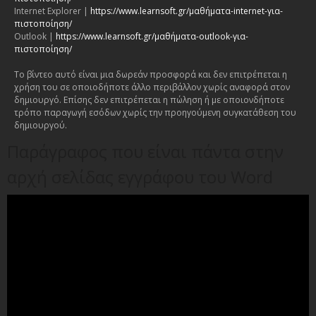
Internet Explorer |
https://www.learnsoft.gr/μαθήματα-internet-για-
πιστοποίηση/
Outlook |
https://www.learnsoft.gr/μαθήματα-outlook-για-
πιστοποίηση/
Το βίντεο αυτό είναι μια δωρεάν προσφορά και δεν επιτρέπεται η
χρήση του σε οποιοδήποτε άλλο περιβάλλον χωρίς αναφορά στον
δημιουργό. Επίσης δεν επιτρέπεται η πώληση ή με οποιονδήποτε
τρόπο παραγωγή εσόδων χωρίς την προηγούμενη συγκατάθεση του
δημιουργού.
Παράγραφος που είναι πάντα στην
αρχή σελίδας εγγράφου του Word