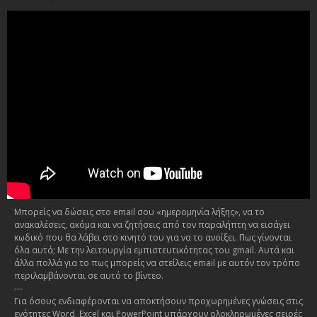
Μπορείς να δώσεις στο email σου «ημερομηνία λήξης», να το
ανακαλέσεις, ακόμα και να ζητήσεις από τον παραλήπτη να εισάγει
κωδικό που θα λάβει στο κινητό του για να το ανοίξει. Πως γίνονται
όλα αυτά; Με την λειτουργία εμπιστευτικότητας του gmail. Αυτά και
άλλα πολλά για το πως μπορείς να στείλεις email με αυτόν τον τρόπο
περιλαμβάνονται σε αυτό το βίντεο.
---
Για όσους ενδιαφέρονται να αποκτήσουν προχωρημένες γνώσεις στις
ενότητες Word, Excel και PowerPoint υπάρχουν ολοκληρωμένες σειρές