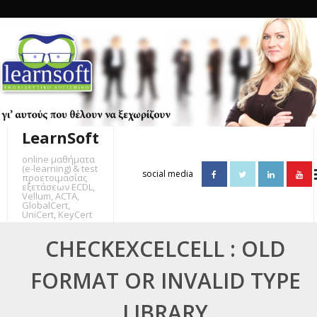
Skip
to
content
LearnSoft
online μαθήματα
(e-learning) & test
social media
προετοιμασίας
εξετάσεων ECDL,
Vellum, ACTA,
GlobalCert,
UniCert, KeyCert
CHECKEXCELCELL : OLD
FORMAT OR INVALID TYPE
LIBRARY