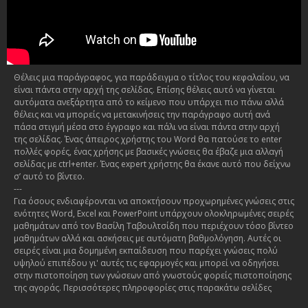
Θέλεις μια παράγραφος, για παράδειγμα ο τίτλος του κεφαλαίου, να
είναι πάντα στην αρχή της σελίδας. Επίσης θέλεις αυτό να γίνεται
αυτόματα ανεξάρτητα από το κείμενο που υπάρχει πιο πάνω αλλά
θέλεις και να μπορείς να μετακινήσεις την παράγραφο αυτή ανά
πάσα στιγμή μέσα στο έγγραφο και πάλι να είναι πάντα στην αρχή
της σελίδας. Ένας άπειρος χρήστης του Word θα πατούσε το enter
πολλές φορές, ένας χρήσης με βασικές γνώσεις θα έβαζε μια αλλαγή
σελίδας με ctrl+enter. Ένας expert χρήστης θα έκανε αυτό που δείχνω
σ’ αυτό το βίντεο.
---
Για όσους ενδιαφέρονται να αποκτήσουν προχωρημένες γνώσεις στις
ενότητες Word, Excel και PowerPoint υπάρχουν ολοκληρωμένες σειρές
μαθημάτων από τον Βασίλη Ταβουλτσίδη που περιέχουν τόσο βίντεο
μαθημάτων αλλά και ασκήσεις με αυτόματη βαθμολόγηση. Αυτές οι
σειρές είναι μια δομημένη εκπαίδευση που παρέχει γνώσεις πολύ
υψηλού επιπέδου γι' αυτές τις εφαρμογές και μπορεί να οδηγήσει
στην πιστοποίηση των γνώσεων από γνωστούς φορείς πιστοποίησης
της αγοράς. Περισσότερες πληροφορίες στις παρακάτω σελίδες