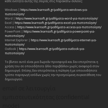
κάθε ενότητα αυτής της σειράς στις παρακάτω σελίδες:
Windows |
https://www.learnsoft.gr/μαθήματα-windows-για-
πιστοποίηση/
Word |
https://www.learnsoft.gr/μαθήματα-word-για-πιστοποίηση/
Excel |
https://www.learnsoft.gr/μαθήματα-excel-για-πιστοποίηση/
Access |
https://www.learnsoft.gr/μαθήματα-access-για-πιστοποίηση/
PowerPoint |
https://www.learnsoft.gr/μαθήματα-powerpoint-για-
πιστοποίηση/
Internet Explorer |
https://www.learnsoft.gr/μαθήματα-internet-για-
πιστοποίηση/
Outlook |
https://www.learnsoft.gr/μαθήματα-outlook-για-
πιστοποίηση/
Το βίντεο αυτό είναι μια δωρεάν προσφορά και δεν επιτρέπεται η
χρήση του σε οποιοδήποτε άλλο περιβάλλον χωρίς αναφορά στον
δημιουργό. Επίσης δεν επιτρέπεται η πώληση ή με οποιονδήποτε
τρόπο παραγωγή εσόδων χωρίς την προηγούμενη συγκατάθεση του
δημιουργού.
email σε λειτουργία
εμπιστευτικότητας (confidential
mode)