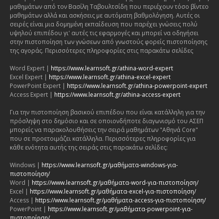
μαθημάτων από τον Βασίλη Ταβουλτσίδη που περιέχουν τόσο βίντεο
μαθημάτων αλλά και ασκήσεις με αυτόματη βαθμολόγηση. Αυτές οι
σειρές είναι μια δομημένη εκπαίδευση που παρέχει γνώσεις πολύ
υψηλού επιπέδου γι' αυτές τις εφαρμογές και μπορεί να οδηγήσει
στην πιστοποίηση των γνώσεων από γνωστούς φορείς πιστοποίησης
της αγοράς. Περισσότερες πληροφορίες στις παρακάτω σελίδες
Word Expert |
https://www.learnsoft.gr/athina-word-expert
Excel Expert |
https://www.learnsoft.gr/athina-excel-expert
PowerPoint Expert |
https://www.learnsoft.gr/athina-powerpoint-expert
Access Expert |
https://www.learnsoft.gr/athina-access-expert
Για την πιστοποίηση βασικού επιπέδου που είναι κατάλληλη για την
πρόσληψη στο δημόσιο και σε οποιονδήποτε διαγωνισμό του ΑΣΕΠ
μπορείς να παρακολουθήσεις την σειρά μαθημάτων "Αθηνά Core"
που σε προετοιμάζει κατάλληλα. Περισσότερες πληροφορίες για
κάθε ενότητα αυτής της σειράς στις παρακάτω σελίδες:
Windows |
https://www.learnsoft.gr/μαθήματα-windows-για-
πιστοποίηση/
Word |
https://www.learnsoft.gr/μαθήματα-word-για-πιστοποίηση/
Excel |
https://www.learnsoft.gr/μαθήματα-excel-για-πιστοποίηση/
Access |
https://www.learnsoft.gr/μαθήματα-access-για-πιστοποίηση/
PowerPoint |
https://www.learnsoft.gr/μαθήματα-powerpoint-για-
πιστοποίηση/