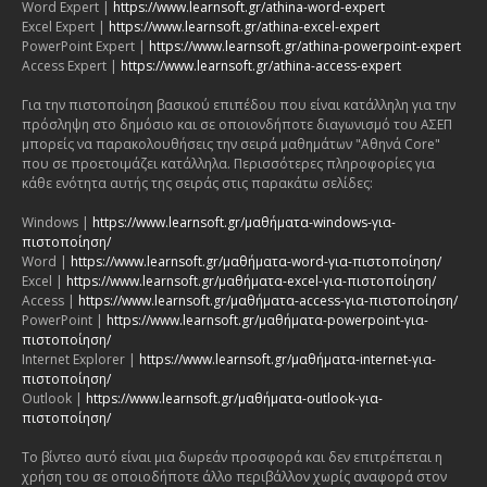
Word Expert |
https://www.learnsoft.gr/athina-word-expert
Excel Expert |
https://www.learnsoft.gr/athina-excel-expert
PowerPoint Expert |
https://www.learnsoft.gr/athina-powerpoint-expert
Access Expert |
https://www.learnsoft.gr/athina-access-expert
Για την πιστοποίηση βασικού επιπέδου που είναι κατάλληλη για την
πρόσληψη στο δημόσιο και σε οποιονδήποτε διαγωνισμό του ΑΣΕΠ
μπορείς να παρακολουθήσεις την σειρά μαθημάτων "Αθηνά Core"
που σε προετοιμάζει κατάλληλα. Περισσότερες πληροφορίες για
κάθε ενότητα αυτής της σειράς στις παρακάτω σελίδες:
Windows |
https://www.learnsoft.gr/μαθήματα-windows-για-
πιστοποίηση/
Word |
https://www.learnsoft.gr/μαθήματα-word-για-πιστοποίηση/
Excel |
https://www.learnsoft.gr/μαθήματα-excel-για-πιστοποίηση/
Access |
https://www.learnsoft.gr/μαθήματα-access-για-πιστοποίηση/
PowerPoint |
https://www.learnsoft.gr/μαθήματα-powerpoint-για-
πιστοποίηση/
Internet Explorer |
https://www.learnsoft.gr/μαθήματα-internet-για-
πιστοποίηση/
Outlook |
https://www.learnsoft.gr/μαθήματα-outlook-για-
πιστοποίηση/
Το βίντεο αυτό είναι μια δωρεάν προσφορά και δεν επιτρέπεται η
χρήση του σε οποιοδήποτε άλλο περιβάλλον χωρίς αναφορά στον