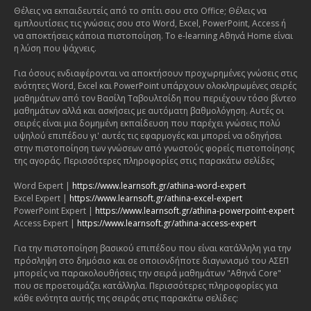
Θέλεις να εκπαιδευτείς από το σπίτι σου στο Office; Θέλεις να
εμπλουτίσεις τις γνώσεις σου στο Word, Excel, PowerPoint, Access ή
να αποκτήσεις κάποια πιστοποίηση. Το e-learning Αθηνά Home είναι
η λύση που ψάχνεις.
Για όσους ενδιαφέρονται να αποκτήσουν προχωρημένες γνώσεις στις
ενότητες Word, Excel και PowerPoint υπάρχουν ολοκληρωμένες σειρές
μαθημάτων από τον Βασίλη Ταβουλτσίδη που περιέχουν τόσο βίντεο
μαθημάτων αλλά και ασκήσεις με αυτόματη βαθμολόγηση. Αυτές οι
σειρές είναι μια δομημένη εκπαίδευση που παρέχει γνώσεις πολύ
υψηλού επιπέδου γι' αυτές τις εφαρμογές και μπορεί να οδηγήσει
στην πιστοποίηση των γνώσεων από γνωστούς φορείς πιστοποίησης
της αγοράς. Περισσότερες πληροφορίες στις παρακάτω σελίδες
Word Expert |
https://www.learnsoft.gr/athina-word-expert
Excel Expert |
https://www.learnsoft.gr/athina-excel-expert
PowerPoint Expert |
https://www.learnsoft.gr/athina-powerpoint-expert
Access Expert |
https://www.learnsoft.gr/athina-access-expert
Για την πιστοποίηση βασικού επιπέδου που είναι κατάλληλη για την
πρόσληψη στο δημόσιο και σε οποιονδήποτε διαγωνισμό του ΑΣΕΠ
μπορείς να παρακολουθήσεις την σειρά μαθημάτων "Αθηνά Core"
που σε προετοιμάζει κατάλληλα. Περισσότερες πληροφορίες για
κάθε ενότητα αυτής της σειράς στις παρακάτω σελίδες: