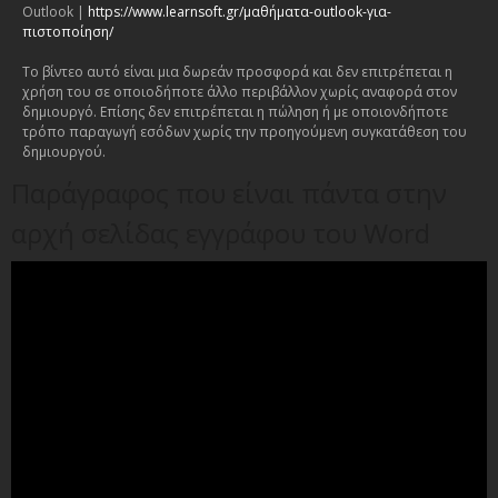
Outlook |
https://www.learnsoft.gr/μαθήματα-outlook-για-
πιστοποίηση/
Το βίντεο αυτό είναι μια δωρεάν προσφορά και δεν επιτρέπεται η
χρήση του σε οποιοδήποτε άλλο περιβάλλον χωρίς αναφορά στον
δημιουργό. Επίσης δεν επιτρέπεται η πώληση ή με οποιονδήποτε
τρόπο παραγωγή εσόδων χωρίς την προηγούμενη συγκατάθεση του
δημιουργού.
Παράγραφος που είναι πάντα στην
αρχή σελίδας εγγράφου του Word