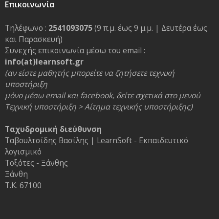
Επικοινωνία
Τηλέφωνο :
2541093075
(9 π.μ. έως 9 μ.μ. | Δευτέρα έως
και Παρασκευή)
Συνεχής επικοινωνία μέσω του email :
info(at)learnsoft.gr
(αν είστε μαθητής μπορείτε να ζητήσετε τεχνική
υποστήριξη
μόνο μέσω email και facebook, δείτε σχετικά στο μενού
Τεχνική υποστήριξη > Αίτημα τεχνικής υποστήριξης)
Ταχυδρομική διεύθυνση
Ταβουλτσίδης Βασίλης | LearnSoft - Εκπαιδευτικό
λογισμικό
Τοξότες - Ξάνθης
Ξάνθη
Τ.Κ. 67100