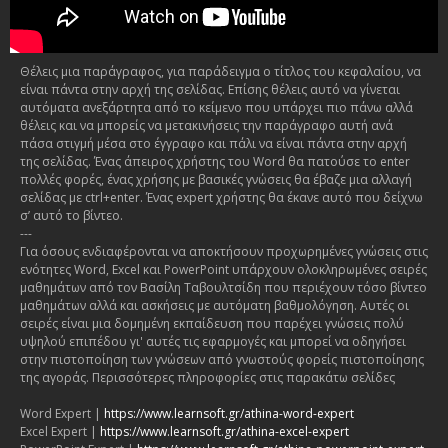
Θέλεις μια παράγραφος, για παράδειγμα ο τίτλος του κεφαλαίου, να
είναι πάντα στην αρχή της σελίδας. Επίσης θέλεις αυτό να γίνεται
αυτόματα ανεξάρτητα από το κείμενο που υπάρχει πιο πάνω αλλά
θέλεις και να μπορείς να μετακινήσεις την παράγραφο αυτή ανά
πάσα στιγμή μέσα στο έγγραφο και πάλι να είναι πάντα στην αρχή
της σελίδας. Ένας άπειρος χρήστης του Word θα πατούσε το enter
πολλές φορές, ένας χρήσης με βασικές γνώσεις θα έβαζε μια αλλαγή
σελίδας με ctrl+enter. Ένας expert χρήστης θα έκανε αυτό που δείχνω
σ’ αυτό το βίντεο.
---
Για όσους ενδιαφέρονται να αποκτήσουν προχωρημένες γνώσεις στις
ενότητες Word, Excel και PowerPoint υπάρχουν ολοκληρωμένες σειρές
μαθημάτων από τον Βασίλη Ταβουλτσίδη που περιέχουν τόσο βίντεο
μαθημάτων αλλά και ασκήσεις με αυτόματη βαθμολόγηση. Αυτές οι
σειρές είναι μια δομημένη εκπαίδευση που παρέχει γνώσεις πολύ
υψηλού επιπέδου γι' αυτές τις εφαρμογές και μπορεί να οδηγήσει
στην πιστοποίηση των γνώσεων από γνωστούς φορείς πιστοποίησης
της αγοράς. Περισσότερες πληροφορίες στις παρακάτω σελίδες
Word Expert |
https://www.learnsoft.gr/athina-word-expert
Excel Expert |
https://www.learnsoft.gr/athina-excel-expert