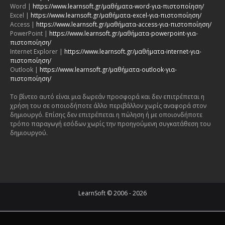
Word |
https://www.learnsoft.gr/μαθήματα-word-για-πιστοποίηση/
Excel |
https://www.learnsoft.gr/μαθήματα-excel-για-πιστοποίηση/
Access |
https://www.learnsoft.gr/μαθήματα-access-για-πιστοποίηση/
PowerPoint |
https://www.learnsoft.gr/μαθήματα-powerpoint-για-
πιστοποίηση/
Internet Explorer |
https://www.learnsoft.gr/μαθήματα-internet-για-
πιστοποίηση/
Outlook |
https://www.learnsoft.gr/μαθήματα-outlook-για-
πιστοποίηση/
Το βίντεο αυτό είναι μια δωρεάν προσφορά και δεν επιτρέπεται η
χρήση του σε οποιοδήποτε άλλο περιβάλλον χωρίς αναφορά στον
δημιουργό. Επίσης δεν επιτρέπεται η πώληση ή με οποιονδήποτε
τρόπο παραγωγή εσόδων χωρίς την προηγούμενη συγκατάθεση του
δημιουργού.
LearnSoft © 2006 - 2026