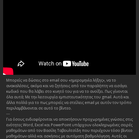
Μπορείς να δώσεις στο email σου «ημερομηνία λήξης», να το
ανακαλέσεις, ακόμα και να ζητήσεις από τον παραλήπτη να εισάγει
κωδικό που θα λάβει στο κινητό του για να το ανοίξει. Πως γίνονται
όλα αυτά; Με την λειτουργία εμπιστευτικότητας του gmail. Αυτά και
άλλα πολλά για το πως μπορείς να στείλεις email με αυτόν τον τρόπο
περιλαμβάνονται σε αυτό το βίντεο.
---
Για όσους ενδιαφέρονται να αποκτήσουν προχωρημένες γνώσεις στις
ενότητες Word, Excel και PowerPoint υπάρχουν ολοκληρωμένες σειρές
μαθημάτων από τον Βασίλη Ταβουλτσίδη που περιέχουν τόσο βίντεο
μαθημάτων αλλά και ασκήσεις με αυτόματη βαθμολόγηση. Αυτές οι