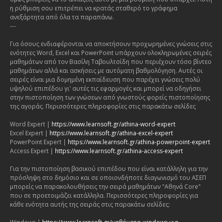
η ρύθμιση σου επιτρέπει να κρατάς σταθερό το γράφημα
ανεξάρτητα από όλα τα παραπάνω.
---
Για όσους ενδιαφέρονται να αποκτήσουν προχωρημένες γνώσεις στις
ενότητες Word, Excel και PowerPoint υπάρχουν ολοκληρωμένες σειρές
μαθημάτων από τον Βασίλη Ταβουλτσίδη που περιέχουν τόσο βίντεο
μαθημάτων αλλά και ασκήσεις με αυτόματη βαθμολόγηση. Αυτές οι
σειρές είναι μια δομημένη εκπαίδευση που παρέχει γνώσεις πολύ
υψηλού επιπέδου γι' αυτές τις εφαρμογές και μπορεί να οδηγήσει
στην πιστοποίηση των γνώσεων από γνωστούς φορείς πιστοποίησης
της αγοράς. Περισσότερες πληροφορίες στις παρακάτω σελίδες
Word Expert |
https://www.learnsoft.gr/athina-word-expert
Excel Expert |
https://www.learnsoft.gr/athina-excel-expert
PowerPoint Expert |
https://www.learnsoft.gr/athina-powerpoint-expert
Access Expert |
https://www.learnsoft.gr/athina-access-expert
Για την πιστοποίηση βασικού επιπέδου που είναι κατάλληλη για την
πρόσληψη στο δημόσιο και σε οποιονδήποτε διαγωνισμό του ΑΣΕΠ
μπορείς να παρακολουθήσεις την σειρά μαθημάτων "Αθηνά Core"
που σε προετοιμάζει κατάλληλα. Περισσότερες πληροφορίες για
κάθε ενότητα αυτής της σειράς στις παρακάτω σελίδες: