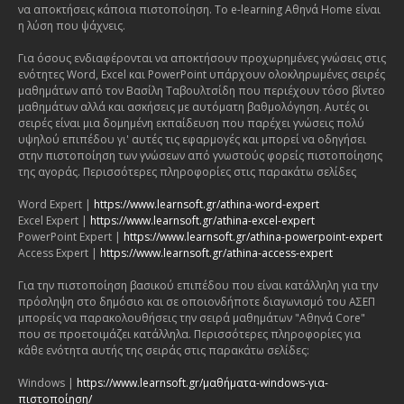
να αποκτήσεις κάποια πιστοποίηση. Το e-learning Αθηνά Home είναι
η λύση που ψάχνεις.
Για όσους ενδιαφέρονται να αποκτήσουν προχωρημένες γνώσεις στις
ενότητες Word, Excel και PowerPoint υπάρχουν ολοκληρωμένες σειρές
μαθημάτων από τον Βασίλη Ταβουλτσίδη που περιέχουν τόσο βίντεο
μαθημάτων αλλά και ασκήσεις με αυτόματη βαθμολόγηση. Αυτές οι
σειρές είναι μια δομημένη εκπαίδευση που παρέχει γνώσεις πολύ
υψηλού επιπέδου γι' αυτές τις εφαρμογές και μπορεί να οδηγήσει
στην πιστοποίηση των γνώσεων από γνωστούς φορείς πιστοποίησης
της αγοράς. Περισσότερες πληροφορίες στις παρακάτω σελίδες
Word Expert |
https://www.learnsoft.gr/athina-word-expert
Excel Expert |
https://www.learnsoft.gr/athina-excel-expert
PowerPoint Expert |
https://www.learnsoft.gr/athina-powerpoint-expert
Access Expert |
https://www.learnsoft.gr/athina-access-expert
Για την πιστοποίηση βασικού επιπέδου που είναι κατάλληλη για την
πρόσληψη στο δημόσιο και σε οποιονδήποτε διαγωνισμό του ΑΣΕΠ
μπορείς να παρακολουθήσεις την σειρά μαθημάτων "Αθηνά Core"
που σε προετοιμάζει κατάλληλα. Περισσότερες πληροφορίες για
κάθε ενότητα αυτής της σειράς στις παρακάτω σελίδες:
Windows |
https://www.learnsoft.gr/μαθήματα-windows-για-
πιστοποίηση/