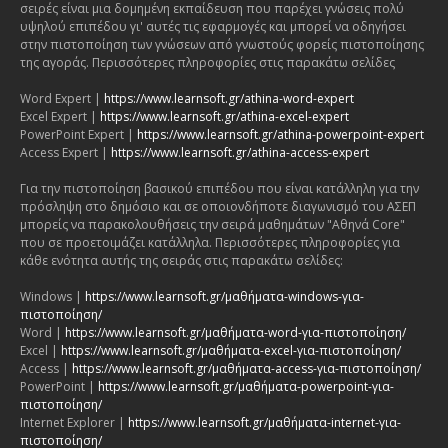
σειρές είναι μια δομημένη εκπαίδευση που παρέχει γνώσεις πολύ
υψηλού επιπέδου γι' αυτές τις εφαρμογές και μπορεί να οδηγήσει
στην πιστοποίηση των γνώσεων από γνωστούς φορείς πιστοποίησης
της αγοράς. Περισσότερες πληροφορίες στις παρακάτω σελίδες
Word Expert |
https://www.learnsoft.gr/athina-word-expert
Excel Expert |
https://www.learnsoft.gr/athina-excel-expert
PowerPoint Expert |
https://www.learnsoft.gr/athina-powerpoint-expert
Access Expert |
https://www.learnsoft.gr/athina-access-expert
Για την πιστοποίηση βασικού επιπέδου που είναι κατάλληλη για την
πρόσληψη στο δημόσιο και σε οποιονδήποτε διαγωνισμό του ΑΣΕΠ
μπορείς να παρακολουθήσεις την σειρά μαθημάτων "Αθηνά Core"
που σε προετοιμάζει κατάλληλα. Περισσότερες πληροφορίες για
κάθε ενότητα αυτής της σειράς στις παρακάτω σελίδες:
Windows |
https://www.learnsoft.gr/μαθήματα-windows-για-
πιστοποίηση/
Word |
https://www.learnsoft.gr/μαθήματα-word-για-πιστοποίηση/
Excel |
https://www.learnsoft.gr/μαθήματα-excel-για-πιστοποίηση/
Access |
https://www.learnsoft.gr/μαθήματα-access-για-πιστοποίηση/
PowerPoint |
https://www.learnsoft.gr/μαθήματα-powerpoint-για-
πιστοποίηση/
Internet Explorer |
https://www.learnsoft.gr/μαθήματα-internet-για-
πιστοποίηση/