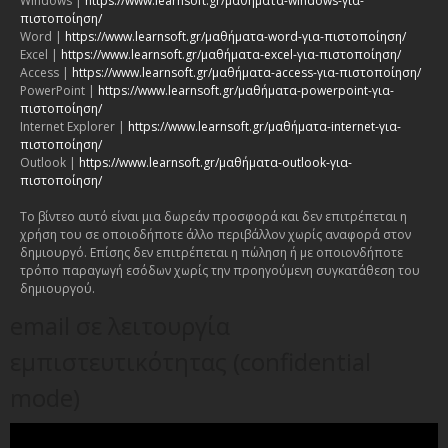
Windows |
https://www.learnsoft.gr/μαθήματα-windows-για-
πιστοποίηση/
Word |
https://www.learnsoft.gr/μαθήματα-word-για-πιστοποίηση/
Excel |
https://www.learnsoft.gr/μαθήματα-excel-για-πιστοποίηση/
Access |
https://www.learnsoft.gr/μαθήματα-access-για-πιστοποίηση/
PowerPoint |
https://www.learnsoft.gr/μαθήματα-powerpoint-για-
πιστοποίηση/
Internet Explorer |
https://www.learnsoft.gr/μαθήματα-internet-για-
πιστοποίηση/
Outlook |
https://www.learnsoft.gr/μαθήματα-outlook-για-
πιστοποίηση/
Το βίντεο αυτό είναι μια δωρεάν προσφορά και δεν επιτρέπεται η
χρήση του σε οποιοδήποτε άλλο περιβάλλον χωρίς αναφορά στον
δημιουργό. Επίσης δεν επιτρέπεται η πώληση ή με οποιονδήποτε
τρόπο παραγωγή εσόδων χωρίς την προηγούμενη συγκατάθεση του
δημιουργού.
email σε λειτουργία
εμπιστευτικότητας (confidential
mode)