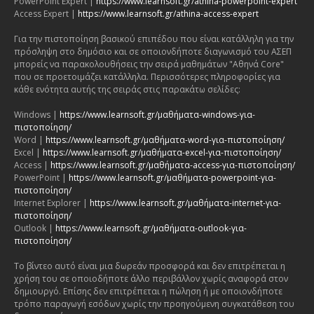
PowerPoint Expert |
https://www.learnsoft.gr/athina-powerpoint-expert
Access Expert |
https://www.learnsoft.gr/athina-access-expert
Για την πιστοποίηση βασικού επιπέδου που είναι κατάλληλη για την
πρόσληψη στο δημόσιο και σε οποιονδήποτε διαγωνισμό του ΑΣΕΠ
μπορείς να παρακολουθήσεις την σειρά μαθημάτων "Αθηνά Core"
που σε προετοιμάζει κατάλληλα. Περισσότερες πληροφορίες για
κάθε ενότητα αυτής της σειράς στις παρακάτω σελίδες:
Windows |
https://www.learnsoft.gr/μαθήματα-windows-για-
πιστοποίηση/
Word |
https://www.learnsoft.gr/μαθήματα-word-για-πιστοποίηση/
Excel |
https://www.learnsoft.gr/μαθήματα-excel-για-πιστοποίηση/
Access |
https://www.learnsoft.gr/μαθήματα-access-για-πιστοποίηση/
PowerPoint |
https://www.learnsoft.gr/μαθήματα-powerpoint-για-
πιστοποίηση/
Internet Explorer |
https://www.learnsoft.gr/μαθήματα-internet-για-
πιστοποίηση/
Outlook |
https://www.learnsoft.gr/μαθήματα-outlook-για-
πιστοποίηση/
Το βίντεο αυτό είναι μια δωρεάν προσφορά και δεν επιτρέπεται η
χρήση του σε οποιοδήποτε άλλο περιβάλλον χωρίς αναφορά στον
δημιουργό. Επίσης δεν επιτρέπεται η πώληση ή με οποιονδήποτε
τρόπο παραγωγή εσόδων χωρίς την προηγούμενη συγκατάθεση του