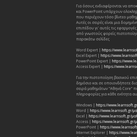
Για όσους ενδιαφέρονται να αποκ
και PowerPoint υπάρχουν ολοκλη
που περιέχουν τόσο βίντεο μαθη
Αυτές οι σειρές είναι μια δομημ
επιπέδου γι' αυτές τις εφαρμογέ
από γνωστούς φορείς πιστοποίησ
παρακάτω σελίδες
Word Expert |
https://www.learnso
Excel Expert |
https://www.learnsoft
PowerPoint Expert |
https://www.le
Access Expert |
https://www.learns
Για την πιστοποίηση βασικού επι
δημόσιο και σε οποιονδήποτε δι
σειρά μαθημάτων "Αθηνά Core" π
πληροφορίες για κάθε ενότητα αυ
Windows |
https://www.learnsoft
Word |
https://www.learnsoft.gr
Excel |
https://www.learnsoft.gr/μ
Access |
https://www.learnsoft.gr
PowerPoint |
https://www.learnso
Internet Explorer |
https://www.lea