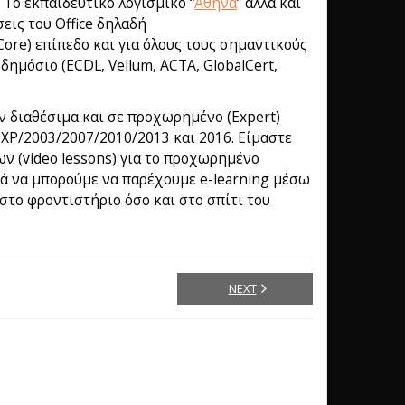
 Το εκπαιδευτικό λογισμικό “
Αθηνά
” αλλά και
εις του Office δηλαδή
Core) επίπεδο και για όλους τους σημαντικούς
ημόσιο (ECDL, Vellum, ACTA, GlobalCert,
ν διαθέσιμα και σε προχωρημένο (Expert)
e XP/2003/2007/2010/2013 και 2016. Είμαστε
ν (video lessons) για το προχωρημένο
ά να μπορούμε να παρέχουμε e-learning μέσω
στο φροντιστήριο όσο και στο σπίτι του
NEXT