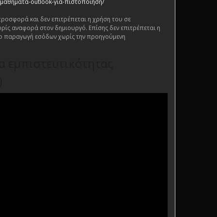
gr/μαθήματα-outlook-για-πιστοποίηση/
 προσφορά και δεν επιτρέπεται η χρήση του σε
ρίς αναφορά στον δημιουργό. Επίσης δεν επιτρέπεται η
ο παραγωγή εσόδων χωρίς την προηγούμενη
ία εμπιστευτικότητας
)