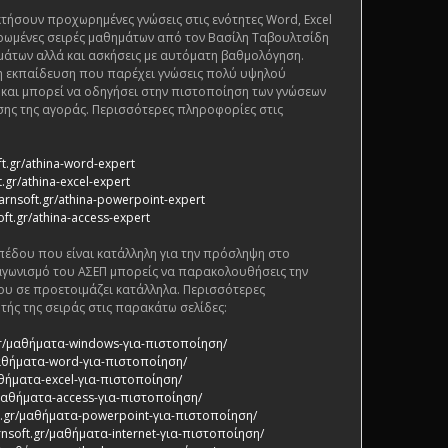
τήσουν προχωρημένες γνώσεις στις ενότητες Word, Excel
ρωμένες σειρές μαθημάτων από τον Βασίλη Ταβουλτσίδη
μάτων αλλά και ασκήσεις με αυτόματη βαθμολόγηση.
ένη εκπαίδευση που παρέχει γνώσεις πολύ υψηλού
ς και μπορεί να οδηγήσει στην πιστοποίηση των γνώσεων
ης της αγοράς. Περισσότερες πληροφορίες στις
ft.gr/athina-word-expert
.gr/athina-excel-expert
arnsoft.gr/athina-powerpoint-expert
oft.gr/athina-access-expert
πέδου που είναι κατάλληλη για την πρόσληψη στο
αγωνισμό του ΑΣΕΠ μπορείς να παρακολουθήσεις την
ου σε προετοιμάζει κατάλληλα. Περισσότερες
τής της σειράς στις παρακάτω σελίδες:
.gr/μαθήματα-windows-για-πιστοποίηση/
/μαθήματα-word-για-πιστοποίηση/
αθήματα-excel-για-πιστοποίηση/
/μαθήματα-access-για-πιστοποίηση/
ft.gr/μαθήματα-powerpoint-για-πιστοποίηση/
rnsoft.gr/μαθήματα-internet-για-πιστοποίηση/