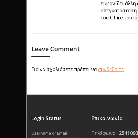
εμφανίζει άλλη 
απεγκατάσταση δ
του Office ταυτ
Leave Comment
Για να σχολιάσετε πρέπει να
συνδεθείτε
.
Login Status
Επικοινωνία
Τηλέφωνο :
254109
Username or Email