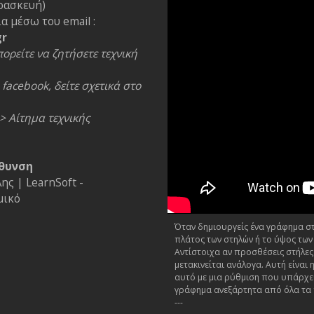
ρασκευή)
α μέσω του email :
gr
ορείτε να ζητήσετε τεχνική
facebook, δείτε σχετικά στο
> Αίτημα τεχνικής
θυνση
ς | LearnSoft -
μικό
Όταν δημιουργείς ένα γράφημα στο
πλάτος των στηλών ή το ύψος των
Αντίστοιχα αν προσθέσεις στήλες
μετακινείται ανάλογα. Αυτή είνα
αυτό με μια ρύθμιση που υπάρχει
γράφημα ανεξάρτητα από όλα τα
---