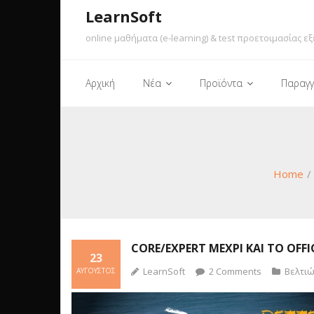
LearnSoft
online μαθήματα (e-learning) & test προετοιμασίας εξ
Αρχική
Νέα
Προϊόντα
Παραγγ
Home
/
CORE/EXPERT ΜΈΧΡΙ ΚΑΙ ΤΟ OFFI
23
LearnSoft
2
Comments
Βελτιώ
ΑΎΓΟΥΣΤΟΣ