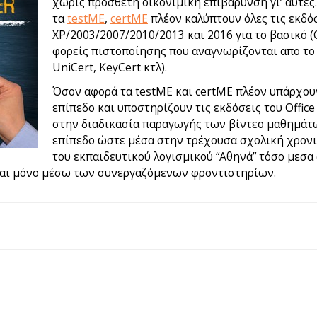
χωρίς πρόσθετη οικονιμική επιβάρυνση γι’ αυτές.
τα
testME
,
certME
πλέον καλύπτουν όλες τις εκδόσ
XP/2003/2007/2010/2013 και 2016 για το βασικό (
φορείς πιστοποίησης που αναγνωρίζονται απο το δ
UniCert, KeyCert κτλ).
Όσον αφορά τα testME και certME πλέον υπάρχου
επίπεδο και υποστηρίζουν τις εκδόσεις του Offic
στην διαδικασία παραγωγής των βίντεο μαθημάτω
επίπεδο ώστε μέσα στην τρέχουσα σχολική χρονι
του εκπαιδευτικού λογισμικού “Αθηνά” τόσο μεσα 
ται μόνο μέσω των συνεργαζόμενων φροντιστηρίων.