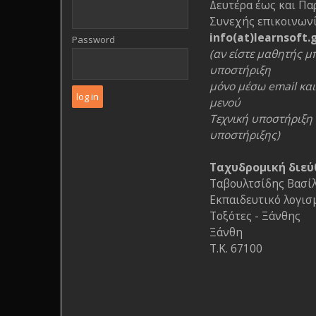
Δευτέρα έως και Πα
Συνεχής επικοινωνί
info(at)learnsoft.
Password
(αν είστε μαθητής μπ
υποστήριξη
μόνο μέσω email και 
μενού
Τεχνική υποστήριξη 
υποστήριξης)
Ταχυδρομική διεύ
Ταβουλτσίδης Βασίλη
Εκπαιδευτικό λογισ
Τοξότες - Ξάνθης
Ξάνθη
Τ.Κ. 67100