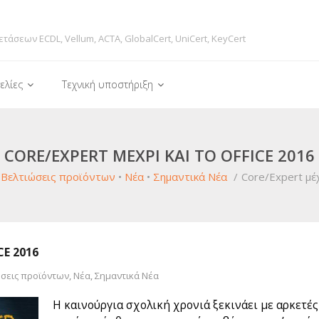
ετάσεων ECDL, Vellum, ACTA, GlobalCert, UniCert, KeyCert
ελίες
Τεχνική υποστήριξη
CORE/EXPERT ΜΈΧΡΙ ΚΑΙ ΤΟ OFFICE 2016
Βελτιώσεις προϊόντων
•
Νέα
•
Σημαντικά Νέα
/
Core/Expert μέχ
CE 2016
σεις προϊόντων
,
Νέα
,
Σημαντικά Νέα
Η καινούργια σχολική χρονιά ξεκινάει με αρκετές