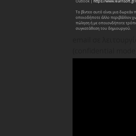
Outlook |
https://www.learnsoft.
Το βίντεο αυτό είναι μια δωρεάν
οποιοδήποτε άλλο περιβάλλον χω
πώληση ή με οποιονδήποτε τρόπ
συγκατάθεση του δημιουργού.
email σε λειτουργ
(confidential mode