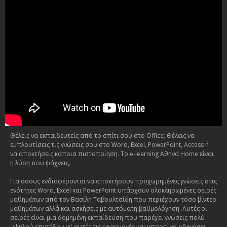
Θέλεις να εκπαιδευτείς από το σπίτι σου στο Office; Θέλεις να
εμπλουτίσεις τις γνώσεις σου στο Word, Excel, PowerPoint, Access ή
να αποκτήσεις κάποια πιστοποίηση. Το e-learning Αθηνά Home είναι
η λύση που ψάχνεις.
Για όσους ενδιαφέρονται να αποκτήσουν προχωρημένες γνώσεις στις
ενότητες Word, Excel και PowerPoint υπάρχουν ολοκληρωμένες σειρές
μαθημάτων από τον Βασίλη Ταβουλτσίδη που περιέχουν τόσο βίντεο
μαθημάτων αλλά και ασκήσεις με αυτόματη βαθμολόγηση. Αυτές οι
σειρές είναι μια δομημένη εκπαίδευση που παρέχει γνώσεις πολύ
υψηλού επιπέδου γι' αυτές τις εφαρμογές και μπορεί να οδηγήσει