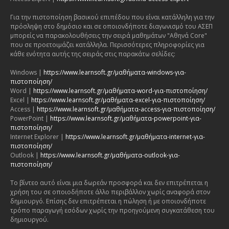
Για την πιστοποίηση βασικού επιπέδου που είναι κατάλληλη για την
πρόσληψη στο δημόσιο και σε οποιονδήποτε διαγωνισμό του ΑΣΕΠ
μπορείς να παρακολουθήσεις την σειρά μαθημάτων "Αθηνά Core"
που σε προετοιμάζει κατάλληλα. Περισσότερες πληροφορίες για
κάθε ενότητα αυτής της σειράς στις παρακάτω σελίδες:
Windows |
https://www.learnsoft.gr/μαθήματα-windows-για-
πιστοποίηση/
Word |
https://www.learnsoft.gr/μαθήματα-word-για-πιστοποίηση/
Excel |
https://www.learnsoft.gr/μαθήματα-excel-για-πιστοποίηση/
Access |
https://www.learnsoft.gr/μαθήματα-access-για-πιστοποίηση/
PowerPoint |
https://www.learnsoft.gr/μαθήματα-powerpoint-για-
πιστοποίηση/
Internet Explorer |
https://www.learnsoft.gr/μαθήματα-internet-για-
πιστοποίηση/
Outlook |
https://www.learnsoft.gr/μαθήματα-outlook-για-
πιστοποίηση/
Το βίντεο αυτό είναι μια δωρεάν προσφορά και δεν επιτρέπεται η
χρήση του σε οποιοδήποτε άλλο περιβάλλον χωρίς αναφορά στον
δημιουργό. Επίσης δεν επιτρέπεται η πώληση ή με οποιονδήποτε
τρόπο παραγωγή εσόδων χωρίς την προηγούμενη συγκατάθεση του
δημιουργού.