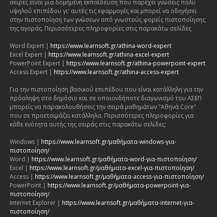
σειρές είναι μια δομημένη εκπαίδευση που παρέχει γνώσεις πολύ
υψηλού επιπέδου γι' αυτές τις εφαρμογές και μπορεί να οδηγήσει
στην πιστοποίηση των γνώσεων από γνωστούς φορείς πιστοποίησης
της αγοράς. Περισσότερες πληροφορίες στις παρακάτω σελίδες
Word Expert |
https://www.learnsoft.gr/athina-word-expert
Excel Expert |
https://www.learnsoft.gr/athina-excel-expert
PowerPoint Expert |
https://www.learnsoft.gr/athina-powerpoint-expert
Access Expert |
https://www.learnsoft.gr/athina-access-expert
Για την πιστοποίηση βασικού επιπέδου που είναι κατάλληλη για την
πρόσληψη στο δημόσιο και σε οποιονδήποτε διαγωνισμό του ΑΣΕΠ
μπορείς να παρακολουθήσεις την σειρά μαθημάτων "Αθηνά Core"
που σε προετοιμάζει κατάλληλα. Περισσότερες πληροφορίες για
κάθε ενότητα αυτής της σειράς στις παρακάτω σελίδες:
Windows |
https://www.learnsoft.gr/μαθήματα-windows-για-
πιστοποίηση/
Word |
https://www.learnsoft.gr/μαθήματα-word-για-πιστοποίηση/
Excel |
https://www.learnsoft.gr/μαθήματα-excel-για-πιστοποίηση/
Access |
https://www.learnsoft.gr/μαθήματα-access-για-πιστοποίηση/
PowerPoint |
https://www.learnsoft.gr/μαθήματα-powerpoint-για-
πιστοποίηση/
Internet Explorer |
https://www.learnsoft.gr/μαθήματα-internet-για-
πιστοποίηση/