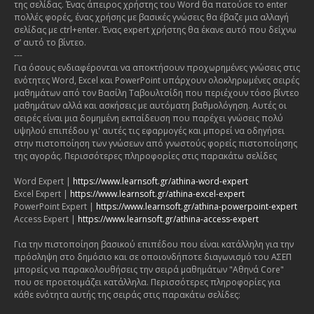
της σελίδας. Ένας άπειρος χρήστης του Word θα πατούσε το enter
πολλές φορές, ένας χρήσης με βασικές γνώσεις θα έβαζε μια αλλαγή
σελίδας με ctrl+enter. Ένας expert χρήστης θα έκανε αυτό που δείχνω
σ’ αυτό το βίντεο.
---
Για όσους ενδιαφέρονται να αποκτήσουν προχωρημένες γνώσεις στις
ενότητες Word, Excel και PowerPoint υπάρχουν ολοκληρωμένες σειρές
μαθημάτων από τον Βασίλη Ταβουλτσίδη που περιέχουν τόσο βίντεο
μαθημάτων αλλά και ασκήσεις με αυτόματη βαθμολόγηση. Αυτές οι
σειρές είναι μια δομημένη εκπαίδευση που παρέχει γνώσεις πολύ
υψηλού επιπέδου γι' αυτές τις εφαρμογές και μπορεί να οδηγήσει
στην πιστοποίηση των γνώσεων από γνωστούς φορείς πιστοποίησης
της αγοράς. Περισσότερες πληροφορίες στις παρακάτω σελίδες
Word Expert |
https://www.learnsoft.gr/athina-word-expert
Excel Expert |
https://www.learnsoft.gr/athina-excel-expert
PowerPoint Expert |
https://www.learnsoft.gr/athina-powerpoint-expert
Access Expert |
https://www.learnsoft.gr/athina-access-expert
Για την πιστοποίηση βασικού επιπέδου που είναι κατάλληλη για την
πρόσληψη στο δημόσιο και σε οποιονδήποτε διαγωνισμό του ΑΣΕΠ
μπορείς να παρακολουθήσεις την σειρά μαθημάτων "Αθηνά Core"
που σε προετοιμάζει κατάλληλα. Περισσότερες πληροφορίες για
κάθε ενότητα αυτής της σειράς στις παρακάτω σελίδες: