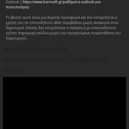
Outlook |
https://www.learnsoft.gr/μαθήματα-outlook-για-
πιστοποίηση/
Το βίντεο αυτό είναι μια δωρεάν προσφορά και δεν επιτρέπεται η
χρήση του σε οποιοδήποτε άλλο περιβάλλον χωρίς αναφορά στον
δημιουργό. Επίσης δεν επιτρέπεται η πώληση ή με οποιονδήποτε
τρόπο παραγωγή εσόδων χωρίς την προηγούμενη συγκατάθεση του
δημιουργού.
email σε λειτουργία
εμπιστευτικότητας (confidential
mode)