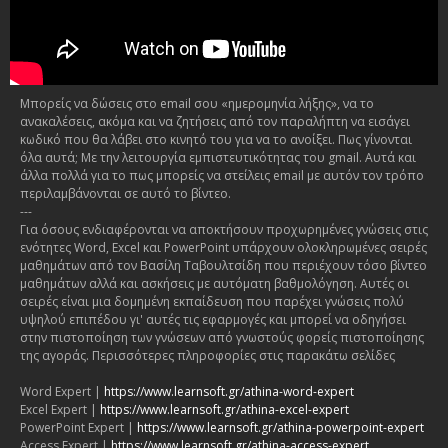
Μπορείς να δώσεις στο email σου «ημερομηνία λήξης», να το
ανακαλέσεις, ακόμα και να ζητήσεις από τον παραλήπτη να εισάγει
κωδικό που θα λάβει στο κινητό του για να το ανοίξει. Πως γίνονται
όλα αυτά; Με την λειτουργία εμπιστευτικότητας του gmail. Αυτά και
άλλα πολλά για το πως μπορείς να στείλεις email με αυτόν τον τρόπο
περιλαμβάνονται σε αυτό το βίντεο.
---
Για όσους ενδιαφέρονται να αποκτήσουν προχωρημένες γνώσεις στις
ενότητες Word, Excel και PowerPoint υπάρχουν ολοκληρωμένες σειρές
μαθημάτων από τον Βασίλη Ταβουλτσίδη που περιέχουν τόσο βίντεο
μαθημάτων αλλά και ασκήσεις με αυτόματη βαθμολόγηση. Αυτές οι
σειρές είναι μια δομημένη εκπαίδευση που παρέχει γνώσεις πολύ
υψηλού επιπέδου γι' αυτές τις εφαρμογές και μπορεί να οδηγήσει
στην πιστοποίηση των γνώσεων από γνωστούς φορείς πιστοποίησης
της αγοράς. Περισσότερες πληροφορίες στις παρακάτω σελίδες
Word Expert |
https://www.learnsoft.gr/athina-word-expert
Excel Expert |
https://www.learnsoft.gr/athina-excel-expert
PowerPoint Expert |
https://www.learnsoft.gr/athina-powerpoint-expert
Access Expert |
https://www.learnsoft.gr/athina-access-expert