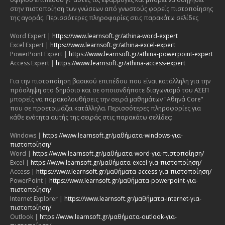
στην πιστοποίηση των γνώσεων από γνωστούς φορείς πιστοποίησης
της αγοράς. Περισσότερες πληροφορίες στις παρακάτω σελίδες
Word Expert |
https://www.learnsoft.gr/athina-word-expert
Excel Expert |
https://www.learnsoft.gr/athina-excel-expert
PowerPoint Expert |
https://www.learnsoft.gr/athina-powerpoint-expert
Access Expert |
https://www.learnsoft.gr/athina-access-expert
Για την πιστοποίηση βασικού επιπέδου που είναι κατάλληλη για την
πρόσληψη στο δημόσιο και σε οποιονδήποτε διαγωνισμό του ΑΣΕΠ
μπορείς να παρακολουθήσεις την σειρά μαθημάτων "Αθηνά Core"
που σε προετοιμάζει κατάλληλα. Περισσότερες πληροφορίες για
κάθε ενότητα αυτής της σειράς στις παρακάτω σελίδες:
Windows |
https://www.learnsoft.gr/μαθήματα-windows-για-
πιστοποίηση/
Word |
https://www.learnsoft.gr/μαθήματα-word-για-πιστοποίηση/
Excel |
https://www.learnsoft.gr/μαθήματα-excel-για-πιστοποίηση/
Access |
https://www.learnsoft.gr/μαθήματα-access-για-πιστοποίηση/
PowerPoint |
https://www.learnsoft.gr/μαθήματα-powerpoint-για-
πιστοποίηση/
Internet Explorer |
https://www.learnsoft.gr/μαθήματα-internet-για-
πιστοποίηση/
Outlook |
https://www.learnsoft.gr/μαθήματα-outlook-για-