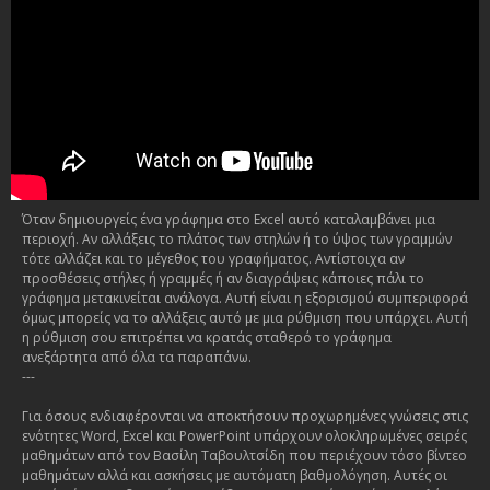
Όταν δημιουργείς ένα γράφημα στο Excel αυτό καταλαμβάνει μια
περιοχή. Αν αλλάξεις το πλάτος των στηλών ή το ύψος των γραμμών
τότε αλλάζει και το μέγεθος του γραφήματος. Αντίστοιχα αν
προσθέσεις στήλες ή γραμμές ή αν διαγράψεις κάποιες πάλι το
γράφημα μετακινείται ανάλογα. Αυτή είναι η εξορισμού συμπεριφορά
όμως μπορείς να το αλλάξεις αυτό με μια ρύθμιση που υπάρχει. Αυτή
η ρύθμιση σου επιτρέπει να κρατάς σταθερό το γράφημα
ανεξάρτητα από όλα τα παραπάνω.
---
Για όσους ενδιαφέρονται να αποκτήσουν προχωρημένες γνώσεις στις
ενότητες Word, Excel και PowerPoint υπάρχουν ολοκληρωμένες σειρές
μαθημάτων από τον Βασίλη Ταβουλτσίδη που περιέχουν τόσο βίντεο
μαθημάτων αλλά και ασκήσεις με αυτόματη βαθμολόγηση. Αυτές οι