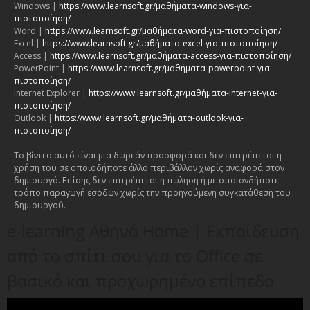
Windows |
https://www.learnsoft.gr/μαθήματα-windows-για-
πιστοποίηση/
Word |
https://www.learnsoft.gr/μαθήματα-word-για-πιστοποίηση/
Excel |
https://www.learnsoft.gr/μαθήματα-excel-για-πιστοποίηση/
Access |
https://www.learnsoft.gr/μαθήματα-access-για-πιστοποίηση/
PowerPoint |
https://www.learnsoft.gr/μαθήματα-powerpoint-για-
πιστοποίηση/
Internet Explorer |
https://www.learnsoft.gr/μαθήματα-internet-για-
πιστοποίηση/
Outlook |
https://www.learnsoft.gr/μαθήματα-outlook-για-
πιστοποίηση/
Το βίντεο αυτό είναι μια δωρεάν προσφορά και δεν επιτρέπεται η
χρήση του σε οποιοδήποτε άλλο περιβάλλον χωρίς αναφορά στον
δημιουργό. Επίσης δεν επιτρέπεται η πώληση ή με οποιονδήποτε
τρόπο παραγωγή εσόδων χωρίς την προηγούμενη συγκατάθεση του
δημιουργού.
e-learning Αθηνά Home | Εκπαίδευση
από το σπίτι σου για το Office σε
βασικό και προχωρημένο επίπεδο