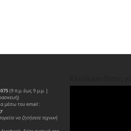
Κλείδωμα θέσης γ
3075
(9 π.μ. έως 9 μ.μ. |
ρασκευή)
α μέσω του email :
gr
ορείτε να ζητήσετε τεχνική