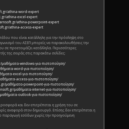
ft.gr/athina-word-expert
.gr/athina-excel-expert
arnsoft.gr/athina-powerpoint-expert
oft.gr/athina-access-expert
πέδου που είναι κατάλληλη για την πρόσληψη στο
αγωνισμό του ΑΣΕΠ μπορείς να παρακολουθήσεις την
ου σε προετοιμάζει κατάλληλα. Περισσότερες
τής της σειράς στις παρακάτω σελίδες:
.gr/μαθήματα-windows-για-πιστοποίηση/
/μαθήματα-word-για-πιστοποίηση/
αθήματα-excel-για-πιστοποίηση/
/μαθήματα-access-για-πιστοποίηση/
ft.gr/μαθήματα-powerpoint-για-πιστοποίηση/
rnsoft.gr/μαθήματα-internet-για-πιστοποίηση/
gr/μαθήματα-outlook-για-πιστοποίηση/
 προσφορά και δεν επιτρέπεται η χρήση του σε
ρίς αναφορά στον δημιουργό. Επίσης δεν επιτρέπεται η
ο παραγωγή εσόδων χωρίς την προηγούμενη