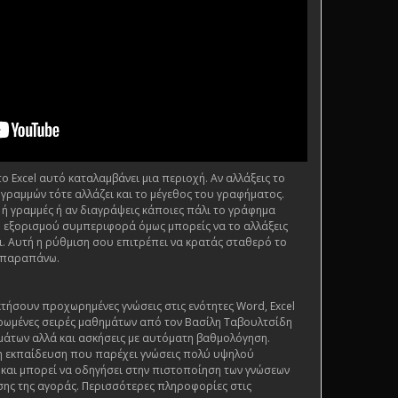
 Excel αυτό καταλαμβάνει μια περιοχή. Αν αλλάξεις το
 γραμμών τότε αλλάζει και το μέγεθος του γραφήματος.
 ή γραμμές ή αν διαγράψεις κάποιες πάλι το γράφημα
ι η εξορισμού συμπεριφορά όμως μπορείς να το αλλάξεις
. Αυτή η ρύθμιση σου επιτρέπει να κρατάς σταθερό το
 παραπάνω.
τήσουν προχωρημένες γνώσεις στις ενότητες Word, Excel
ρωμένες σειρές μαθημάτων από τον Βασίλη Ταβουλτσίδη
μάτων αλλά και ασκήσεις με αυτόματη βαθμολόγηση.
ένη εκπαίδευση που παρέχει γνώσεις πολύ υψηλού
ς και μπορεί να οδηγήσει στην πιστοποίηση των γνώσεων
ης της αγοράς. Περισσότερες πληροφορίες στις