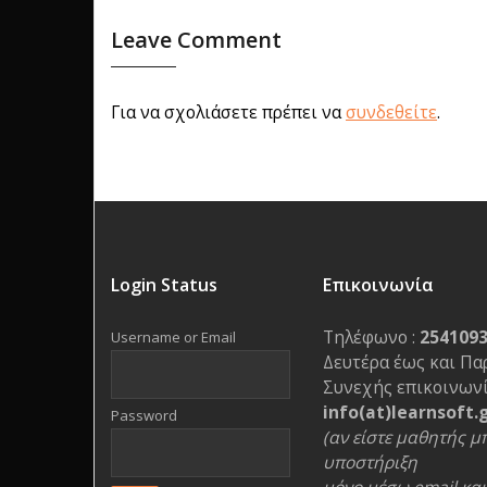
Leave Comment
Για να σχολιάσετε πρέπει να
συνδεθείτε
.
Login Status
Επικοινωνία
Τηλέφωνο :
254109
Username or Email
Δευτέρα έως και Πα
Συνεχής επικοινωνί
info(at)learnsoft.
Password
(αν είστε μαθητής μπ
υποστήριξη