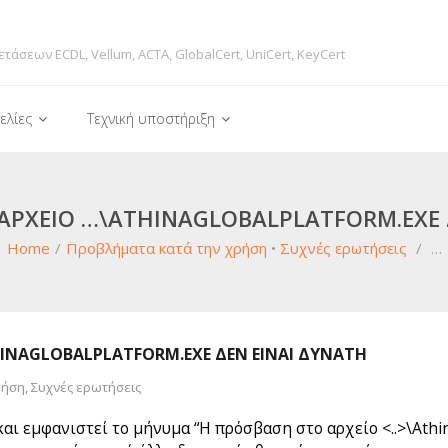
ετάσεων ECDL, Vellum, ACTA, GlobalCert, UniCert, KeyCert
ελίες
Τεχνική υποστήριξη
ΑΡΧΕΊΟ …\ATHINAGLOBALPLATFORM.EXE 
Home
/
Προβλήματα κατά την χρήση
•
Συχνές ερωτήσεις
/
…
INAGLOBALPLATFORM.EXE ΔΕΝ ΕΊΝΑΙ ΔΥΝΑΤΉ
ρήση
,
Συχνές ερωτήσεις
ι εμφανιστεί το μήνυμα “Η πρόσβαση στο αρχείο <..>\Athina