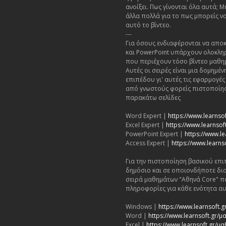
ανοίξει. Πως γίνονται όλα αυτά; Μ
άλλα πολλά για το πως μπορείς να
αυτό το βίντεο.
---
Για όσους ενδιαφέρονται να αποκ
και PowerPoint υπάρχουν ολοκλη
που περιέχουν τόσο βίντεο μαθη
Αυτές οι σειρές είναι μια δομημ
επιπέδου γι' αυτές τις εφαρμογέ
από γνωστούς φορείς πιστοποίησ
παρακάτω σελίδες
Word Expert |
https://www.learnso
Excel Expert |
https://www.learnsoft
PowerPoint Expert |
https://www.le
Access Expert |
https://www.learns
Για την πιστοποίηση βασικού επι
δημόσιο και σε οποιονδήποτε δι
σειρά μαθημάτων "Αθηνά Core" π
πληροφορίες για κάθε ενότητα αυ
Windows |
https://www.learnsoft
Word |
https://www.learnsoft.gr
Excel |
https://www.learnsoft.gr/μ