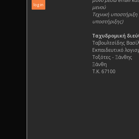
μόνο μέσω email και 
μενού
Τεχνική υποστήριξη 
υποστήριξης)
Ταχυδρομική διεύ
Ταβουλτσίδης Βασίλη
Εκπαιδευτικό λογισ
Τοξότες - Ξάνθης
Ξάνθη
Τ.Κ. 67100