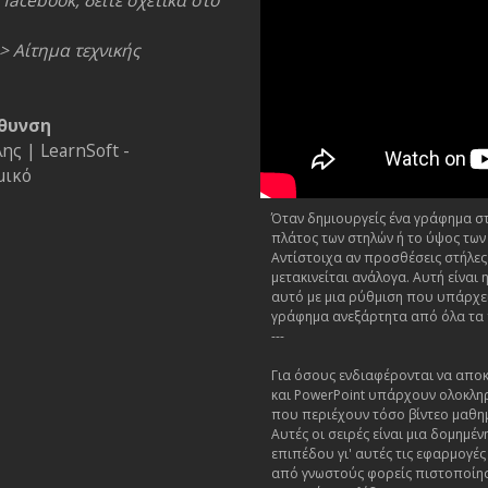
facebook, δείτε σχετικά στο
> Αίτημα τεχνικής
θυνση
ς | LearnSoft -
μικό
Όταν δημιουργείς ένα γράφημα στο
πλάτος των στηλών ή το ύψος των
Αντίστοιχα αν προσθέσεις στήλες
μετακινείται ανάλογα. Αυτή είνα
αυτό με μια ρύθμιση που υπάρχει
γράφημα ανεξάρτητα από όλα τα
---
Για όσους ενδιαφέρονται να αποκ
και PowerPoint υπάρχουν ολοκλη
που περιέχουν τόσο βίντεο μαθη
Αυτές οι σειρές είναι μια δομημ
επιπέδου γι' αυτές τις εφαρμογέ
από γνωστούς φορείς πιστοποίησ