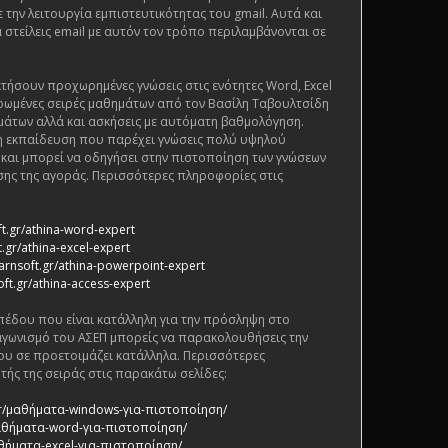
ε την λειτουργία εμπιστευτικότητας του gmail. Αυτά και
 στείλεις email με αυτόν τον τρόπο περιλαμβάνονται σε
τήσουν προχωρημένες γνώσεις στις ενότητες Word, Excel
ρωμένες σειρές μαθημάτων από τον Βασίλη Ταβουλτσίδη
μάτων αλλά και ασκήσεις με αυτόματη βαθμολόγηση.
ένη εκπαίδευση που παρέχει γνώσεις πολύ υψηλού
ς και μπορεί να οδηγήσει στην πιστοποίηση των γνώσεων
ης της αγοράς. Περισσότερες πληροφορίες στις
ft.gr/athina-word-expert
.gr/athina-excel-expert
arnsoft.gr/athina-powerpoint-expert
oft.gr/athina-access-expert
πέδου που είναι κατάλληλη για την πρόσληψη στο
αγωνισμό του ΑΣΕΠ μπορείς να παρακολουθήσεις την
ου σε προετοιμάζει κατάλληλα. Περισσότερες
τής της σειράς στις παρακάτω σελίδες:
.gr/μαθήματα-windows-για-πιστοποίηση/
/μαθήματα-word-για-πιστοποίηση/
αθήματα-excel-για-πιστοποίηση/