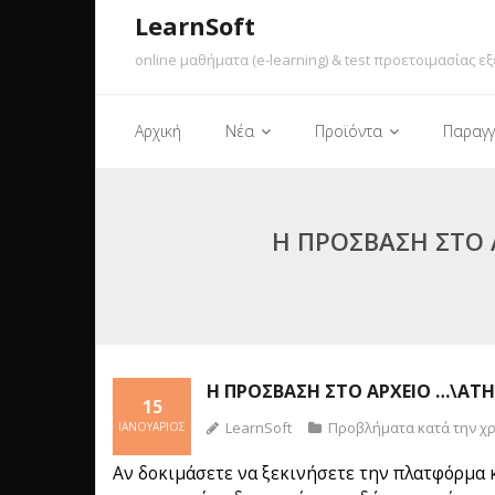
LearnSoft
online μαθήματα (e-learning) & test προετοιμασίας εξ
Αρχική
Νέα
Προϊόντα
Παραγγ
Η ΠΡΌΣΒΑΣΗ ΣΤΟ 
Η ΠΡΌΣΒΑΣΗ ΣΤΟ ΑΡΧΕΊΟ …\ATH
15
LearnSoft
Προβλήματα κατά την χ
ΙΑΝΟΥΆΡΙΟΣ
Αν δοκιμάσετε να ξεκινήσετε την πλατφόρμα κα