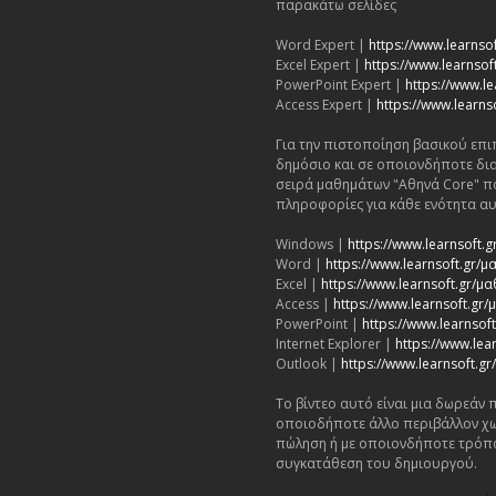
παρακάτω σελίδες
Word Expert |
https://www.learnso
Excel Expert |
https://www.learnsoft
PowerPoint Expert |
https://www.le
Access Expert |
https://www.learns
Για την πιστοποίηση βασικού επι
δημόσιο και σε οποιονδήποτε δι
σειρά μαθημάτων "Αθηνά Core" π
πληροφορίες για κάθε ενότητα αυ
Windows |
https://www.learnsoft
Word |
https://www.learnsoft.gr
Excel |
https://www.learnsoft.gr/μ
Access |
https://www.learnsoft.gr
PowerPoint |
https://www.learnso
Internet Explorer |
https://www.lea
Outlook |
https://www.learnsoft.
Το βίντεο αυτό είναι μια δωρεάν
οποιοδήποτε άλλο περιβάλλον χω
πώληση ή με οποιονδήποτε τρόπ
συγκατάθεση του δημιουργού.