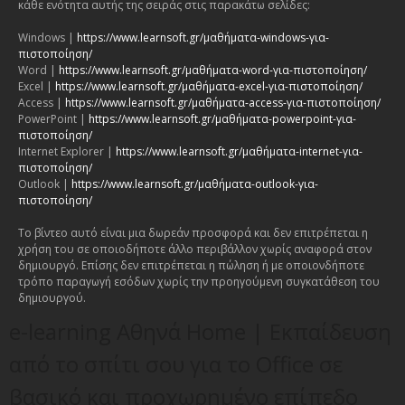
κάθε ενότητα αυτής της σειράς στις παρακάτω σελίδες:
Windows |
https://www.learnsoft.gr/μαθήματα-windows-για-
πιστοποίηση/
Word |
https://www.learnsoft.gr/μαθήματα-word-για-πιστοποίηση/
Excel |
https://www.learnsoft.gr/μαθήματα-excel-για-πιστοποίηση/
Access |
https://www.learnsoft.gr/μαθήματα-access-για-πιστοποίηση/
PowerPoint |
https://www.learnsoft.gr/μαθήματα-powerpoint-για-
πιστοποίηση/
Internet Explorer |
https://www.learnsoft.gr/μαθήματα-internet-για-
πιστοποίηση/
Outlook |
https://www.learnsoft.gr/μαθήματα-outlook-για-
πιστοποίηση/
Το βίντεο αυτό είναι μια δωρεάν προσφορά και δεν επιτρέπεται η
χρήση του σε οποιοδήποτε άλλο περιβάλλον χωρίς αναφορά στον
δημιουργό. Επίσης δεν επιτρέπεται η πώληση ή με οποιονδήποτε
τρόπο παραγωγή εσόδων χωρίς την προηγούμενη συγκατάθεση του
δημιουργού.
e-learning Αθηνά Home | Εκπαίδευση
από το σπίτι σου για το Office σε
βασικό και προχωρημένο επίπεδο