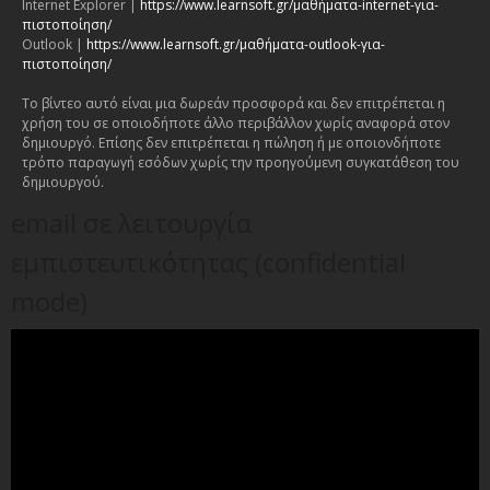
Internet Explorer |
https://www.learnsoft.gr/μαθήματα-internet-για-
πιστοποίηση/
Outlook |
https://www.learnsoft.gr/μαθήματα-outlook-για-
πιστοποίηση/
Το βίντεο αυτό είναι μια δωρεάν προσφορά και δεν επιτρέπεται η
χρήση του σε οποιοδήποτε άλλο περιβάλλον χωρίς αναφορά στον
δημιουργό. Επίσης δεν επιτρέπεται η πώληση ή με οποιονδήποτε
τρόπο παραγωγή εσόδων χωρίς την προηγούμενη συγκατάθεση του
δημιουργού.
email σε λειτουργία
εμπιστευτικότητας (confidential
mode)