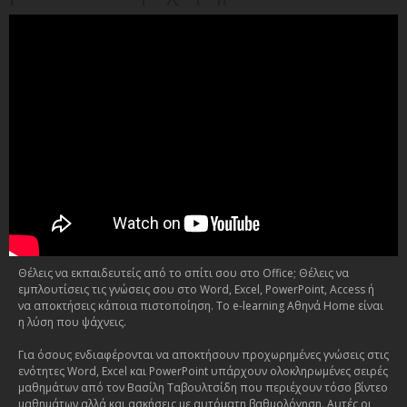
Θέλεις να εκπαιδευτείς από το σπίτι σου στο Office; Θέλεις να
εμπλουτίσεις τις γνώσεις σου στο Word, Excel, PowerPoint, Access ή
να αποκτήσεις κάποια πιστοποίηση. Το e-learning Αθηνά Home είναι
η λύση που ψάχνεις.
Για όσους ενδιαφέρονται να αποκτήσουν προχωρημένες γνώσεις στις
ενότητες Word, Excel και PowerPoint υπάρχουν ολοκληρωμένες σειρές
μαθημάτων από τον Βασίλη Ταβουλτσίδη που περιέχουν τόσο βίντεο
μαθημάτων αλλά και ασκήσεις με αυτόματη βαθμολόγηση. Αυτές οι