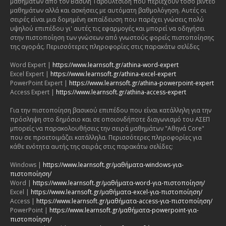
μαθημάτων από τον Βασίλη Ταβουλτσίδη που περιέχουν τόσο βίντεο
μαθημάτων αλλά και ασκήσεις με αυτόματη βαθμολόγηση. Αυτές οι
σειρές είναι μια δομημένη εκπαίδευση που παρέχει γνώσεις πολύ
υψηλού επιπέδου γι' αυτές τις εφαρμογές και μπορεί να οδηγήσει
στην πιστοποίηση των γνώσεων από γνωστούς φορείς πιστοποίησης
της αγοράς. Περισσότερες πληροφορίες στις παρακάτω σελίδες
Word Expert |
https://www.learnsoft.gr/athina-word-expert
Excel Expert |
https://www.learnsoft.gr/athina-excel-expert
PowerPoint Expert |
https://www.learnsoft.gr/athina-powerpoint-expert
Access Expert |
https://www.learnsoft.gr/athina-access-expert
Για την πιστοποίηση βασικού επιπέδου που είναι κατάλληλη για την
πρόσληψη στο δημόσιο και σε οποιονδήποτε διαγωνισμό του ΑΣΕΠ
μπορείς να παρακολουθήσεις την σειρά μαθημάτων "Αθηνά Core"
που σε προετοιμάζει κατάλληλα. Περισσότερες πληροφορίες για
κάθε ενότητα αυτής της σειράς στις παρακάτω σελίδες:
Windows |
https://www.learnsoft.gr/μαθήματα-windows-για-
πιστοποίηση/
Word |
https://www.learnsoft.gr/μαθήματα-word-για-πιστοποίηση/
Excel |
https://www.learnsoft.gr/μαθήματα-excel-για-πιστοποίηση/
Access |
https://www.learnsoft.gr/μαθήματα-access-για-πιστοποίηση/
PowerPoint |
https://www.learnsoft.gr/μαθήματα-powerpoint-για-
πιστοποίηση/