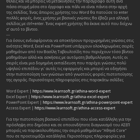
θέλεις και να μπορείς να μετακινήσεις την παράγραφο αυτή ανά
πάσα στιγμή μέσα στο έγγραφο και πάλι να είναι πάντα στην αρχή
της σελίδας. Ένας άπειρος χρήστης του Word θα πατούσε το enter
πολλές φορές, ένας χρήσης με βασικές γνώσεις θα έβαζε μια αλλαγή
σελίδας με ctrl+enter. Ένας expert χρήστης θα έκανε αυτό που δείχνω
σ’ αυτό το βίντεο.
---
Για όσους ενδιαφέρονται να αποκτήσουν προχωρημένες γνώσεις στις
ενότητες Word, Excel και PowerPoint υπάρχουν ολοκληρωμένες σειρές
μαθημάτων από τον Βασίλη Ταβουλτσίδη που περιέχουν τόσο βίντεο
μαθημάτων αλλά και ασκήσεις με αυτόματη βαθμολόγηση. Αυτές οι
σειρές είναι μια δομημένη εκπαίδευση που παρέχει γνώσεις πολύ
υψηλού επιπέδου γι' αυτές τις εφαρμογές και μπορεί να οδηγήσει
στην πιστοποίηση των γνώσεων από γνωστούς φορείς πιστοποίησης
της αγοράς. Περισσότερες πληροφορίες στις παρακάτω σελίδες
Word Expert |
https://www.learnsoft.gr/athina-word-expert
Excel Expert |
https://www.learnsoft.gr/athina-excel-expert
PowerPoint Expert |
https://www.learnsoft.gr/athina-powerpoint-expert
Access Expert |
https://www.learnsoft.gr/athina-access-expert
Για την πιστοποίηση βασικού επιπέδου που είναι κατάλληλη για την
πρόσληψη στο δημόσιο και σε οποιονδήποτε διαγωνισμό του ΑΣΕΠ
μπορείς να παρακολουθήσεις την σειρά μαθημάτων "Αθηνά Core"
που σε προετοιμάζει κατάλληλα. Περισσότερες πληροφορίες για