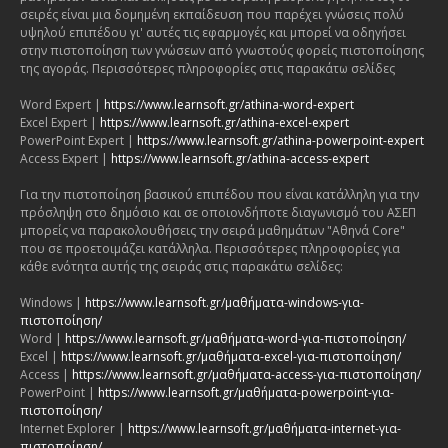
σειρές είναι μια δομημένη εκπαίδευση που παρέχει γνώσεις πολύ
υψηλού επιπέδου γι' αυτές τις εφαρμογές και μπορεί να οδηγήσει
στην πιστοποίηση των γνώσεων από γνωστούς φορείς πιστοποίησης
της αγοράς. Περισσότερες πληροφορίες στις παρακάτω σελίδες
Word Expert |
https://www.learnsoft.gr/athina-word-expert
Excel Expert |
https://www.learnsoft.gr/athina-excel-expert
PowerPoint Expert |
https://www.learnsoft.gr/athina-powerpoint-expert
Access Expert |
https://www.learnsoft.gr/athina-access-expert
Για την πιστοποίηση βασικού επιπέδου που είναι κατάλληλη για την
πρόσληψη στο δημόσιο και σε οποιονδήποτε διαγωνισμό του ΑΣΕΠ
μπορείς να παρακολουθήσεις την σειρά μαθημάτων "Αθηνά Core"
που σε προετοιμάζει κατάλληλα. Περισσότερες πληροφορίες για
κάθε ενότητα αυτής της σειράς στις παρακάτω σελίδες:
Windows |
https://www.learnsoft.gr/μαθήματα-windows-για-
πιστοποίηση/
Word |
https://www.learnsoft.gr/μαθήματα-word-για-πιστοποίηση/
Excel |
https://www.learnsoft.gr/μαθήματα-excel-για-πιστοποίηση/
Access |
https://www.learnsoft.gr/μαθήματα-access-για-πιστοποίηση/
PowerPoint |
https://www.learnsoft.gr/μαθήματα-powerpoint-για-
πιστοποίηση/
Internet Explorer |
https://www.learnsoft.gr/μαθήματα-internet-για-
πιστοποίηση/