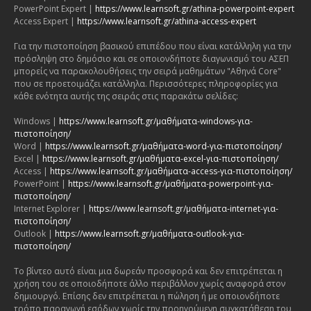
PowerPoint Expert |
https://www.learnsoft.gr/athina-powerpoint-expert
Access Expert |
https://www.learnsoft.gr/athina-access-expert
Για την πιστοποίηση βασικού επιπέδου που είναι κατάλληλη για την
πρόσληψη στο δημόσιο και σε οποιονδήποτε διαγωνισμό του ΑΣΕΠ
μπορείς να παρακολουθήσεις την σειρά μαθημάτων "Αθηνά Core"
που σε προετοιμάζει κατάλληλα. Περισσότερες πληροφορίες για
κάθε ενότητα αυτής της σειράς στις παρακάτω σελίδες:
Windows |
https://www.learnsoft.gr/μαθήματα-windows-για-
πιστοποίηση/
Word |
https://www.learnsoft.gr/μαθήματα-word-για-πιστοποίηση/
Excel |
https://www.learnsoft.gr/μαθήματα-excel-για-πιστοποίηση/
Access |
https://www.learnsoft.gr/μαθήματα-access-για-πιστοποίηση/
PowerPoint |
https://www.learnsoft.gr/μαθήματα-powerpoint-για-
πιστοποίηση/
Internet Explorer |
https://www.learnsoft.gr/μαθήματα-internet-για-
πιστοποίηση/
Outlook |
https://www.learnsoft.gr/μαθήματα-outlook-για-
πιστοποίηση/
Το βίντεο αυτό είναι μια δωρεάν προσφορά και δεν επιτρέπεται η
χρήση του σε οποιοδήποτε άλλο περιβάλλον χωρίς αναφορά στον
δημιουργό. Επίσης δεν επιτρέπεται η πώληση ή με οποιονδήποτε
τρόπο παραγωγή εσόδων χωρίς την προηγούμενη συγκατάθεση του