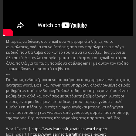
Μπορείς να δώσεις στο email σου «ημερομηνία λήξης», να το
ανακαλέσεις, ακόμα και να ζητήσεις από τον παραλήπτη να εισάγει
κωδικό που θα λάβει στο κινητό του για να το ανοίξει. Πως γίνονται
όλα αυτά; Με την λειτουργία εμπιστευτικότητας του gmail. Αυτά και
άλλα πολλά για το πως μπορείς να στείλεις email με αυτόν τον τρόπο
περιλαμβάνονται σε αυτό το βίντεο.
---
Για όσους ενδιαφέρονται να αποκτήσουν προχωρημένες γνώσεις στις
ενότητες Word, Excel και PowerPoint υπάρχουν ολοκληρωμένες σειρές
μαθημάτων από τον Βασίλη Ταβουλτσίδη που περιέχουν τόσο βίντεο
μαθημάτων αλλά και ασκήσεις με αυτόματη βαθμολόγηση. Αυτές οι
σειρές είναι μια δομημένη εκπαίδευση που παρέχει γνώσεις πολύ
υψηλού επιπέδου γι' αυτές τις εφαρμογές και μπορεί να οδηγήσει
στην πιστοποίηση των γνώσεων από γνωστούς φορείς πιστοποίησης
της αγοράς. Περισσότερες πληροφορίες στις παρακάτω σελίδες
Word Expert |
https://www.learnsoft.gr/athina-word-expert
Excel Expert |
https://www.learnsoft.gr/athina-excel-expert