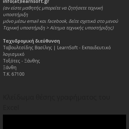
info(at)learnsoft.gr
(αν είστε μαθητής μπορείτε να ζητήσετε τεχνική
υποστήριξη
μόνο μέσω email και facebook, δείτε σχετικά στο μενού
Τεχνική υποστήριξη > Αίτημα τεχνικής υποστήριξης)
Ταχυδρομική διεύθυνση
Ταβουλτσίδης Βασίλης | LearnSoft - Εκπαιδευτικό
λογισμικό
Τοξότες - Ξάνθης
Ξάνθη
Τ.Κ. 67100
Κλείδωμα θέσης γραφήματος του
Excel