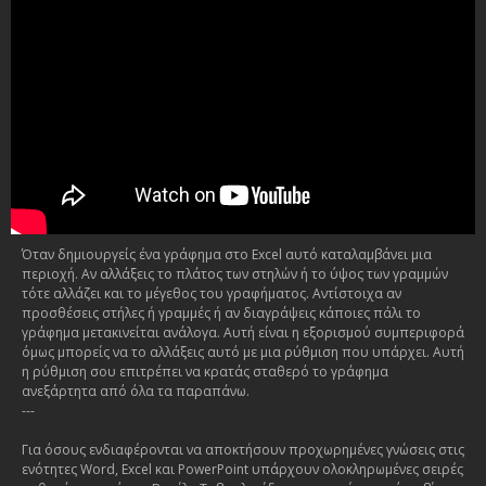
Όταν δημιουργείς ένα γράφημα στο Excel αυτό καταλαμβάνει μια
περιοχή. Αν αλλάξεις το πλάτος των στηλών ή το ύψος των γραμμών
τότε αλλάζει και το μέγεθος του γραφήματος. Αντίστοιχα αν
προσθέσεις στήλες ή γραμμές ή αν διαγράψεις κάποιες πάλι το
γράφημα μετακινείται ανάλογα. Αυτή είναι η εξορισμού συμπεριφορά
όμως μπορείς να το αλλάξεις αυτό με μια ρύθμιση που υπάρχει. Αυτή
η ρύθμιση σου επιτρέπει να κρατάς σταθερό το γράφημα
ανεξάρτητα από όλα τα παραπάνω.
---
Για όσους ενδιαφέρονται να αποκτήσουν προχωρημένες γνώσεις στις
ενότητες Word, Excel και PowerPoint υπάρχουν ολοκληρωμένες σειρές