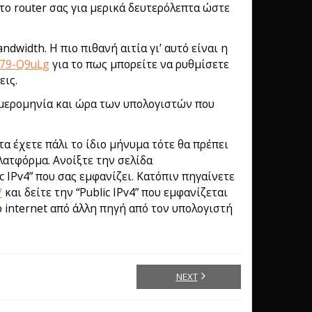
 το router σας για μερικά δευτερόλεπτα ώστε
dwidth. Η πιο πιθανή αιτία γι’ αυτό είναι η
079-Q9uLg
για το πως μπορείτε να ρυθμίσετε
εις.
 ημερομηνία και ώρα των υπολογιστών που
α έχετε πάλι το ίδιο μήνυμα τότε θα πρέπει
πλατφόρμα. Ανοίξτε την σελίδα
c IPv4” που σας εμφανίζει. Κατόπιν πηγαίνετε
/
και δείτε την “Public IPv4” που εμφανίζεται
το internet από άλλη πηγή από τον υπολογιστή
NEXT