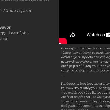
> Αίτημα τεχνικής
θυνση
ς | LearnSoft -
μικό
Όταν δημιουργείς ένα γράφημα στο
πλάτος των στηλών ή το ύψος των
Αντίστοιχα αν προσθέσεις στήλες
μετακινείται ανάλογα. Αυτή είνα
αυτό με μια ρύθμιση που υπάρχει
γράφημα ανεξάρτητα από όλα τα
---
Για όσους ενδιαφέρονται να αποκ
και PowerPoint υπάρχουν ολοκλη
που περιέχουν τόσο βίντεο μαθη
Αυτές οι σειρές είναι μια δομημ
επιπέδου γι' αυτές τις εφαρμογέ
από γνωστούς φορείς πιστοποίησ