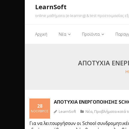
LearnSoft
online μαθήματα (e-learning) & test προετοιμασίας εξ
Αρχική
Νέα
Προϊόντα
Παραγγ
ΑΠΟΤΥΧΊΑ ΕΝΕΡ
H
ΑΠΟΤΥΧΊΑ ΕΝΕΡΓΟΠΟΊΗΣΗΣ SCH
28
LearnSoft
Νέα
,
Προβλήματα κατά τ
ΝΟΈΜΒΡΙΟΣ
Για να λειτουργήσουν οι School συνδρομητικές