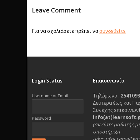
Leave Comment
Για να σχολιάσετε πρέπει να
συνδεθείτε
.
Login Status
Επικοινωνία
Τηλέφωνο :
254109
Username or Email
Δευτέρα έως και Πα
Συνεχής επικοινωνί
info(at)learnsoft.
Password
(αν είστε μαθητής μπ
υποστήριξη
μόνο μέσω email και 