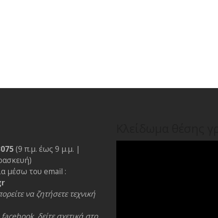
Κλείδωμα θέσης γ
3075
(9 π.μ. έως 9 μ.μ. |
ρασκευή)
α μέσω του email :
gr
ορείτε να ζητήσετε τεχνική
facebook, δείτε σχετικά στο