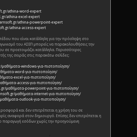
ft.gr/athina-word-expert
.gr/athina-excel-expert
arnsoft.gr/athina-powerpoint-expert
oft.gr/athina-access-expert
πέδου που είναι κατάλληλη για την πρόσληψη στο
αγωνισμό του ΑΣΕΠ μπορείς να παρακολουθήσεις την
ου σε προετοιμάζει κατάλληλα. Περισσότερες
τής της σειράς στις παρακάτω σελίδες:
.gr/μαθήματα-windows-για-πιστοποίηση/
/μαθήματα-word-για-πιστοποίηση/
αθήματα-excel-για-πιστοποίηση/
/μαθήματα-access-για-πιστοποίηση/
ft.gr/μαθήματα-powerpoint-για-πιστοποίηση/
rnsoft.gr/μαθήματα-internet-για-πιστοποίηση/
gr/μαθήματα-outlook-για-πιστοποίηση/
 προσφορά και δεν επιτρέπεται η χρήση του σε
ρίς αναφορά στον δημιουργό. Επίσης δεν επιτρέπεται η
ο παραγωγή εσόδων χωρίς την προηγούμενη