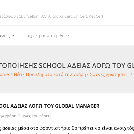
ετάσεων ECDL, Vellum, ACTA, GlobalCert, UniCert, KeyCert
ελίες
Τεχνική υποστήριξη
ΓΟΠΟΊΗΣΗΣ SCHOOL ΆΔΕΙΑΣ ΛΌΓΩ ΤΟΥ 
ome
/
Νέα
•
Προβλήματα κατά την χρήση
•
Συχνές ερωτήσεις
/
OOL ΆΔΕΙΑΣ ΛΌΓΩ ΤΟΥ GLOBAL MANAGER
ην χρήση
,
Συχνές ερωτήσεις
 άδειες μέσα στο φροντιστήριο θα πρέπει να είναι ανοιχτός