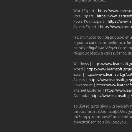
παρακάτω σελίδες
Word Expert |
https://www.learnso
Excel Expert |
https://www.learnsoft
PowerPoint Expert |
https://www.le
Access Expert |
https://www.learns
Για την πιστοποίηση βασικού επι
δημόσιο και σε οποιονδήποτε δι
σειρά μαθημάτων "Αθηνά Core" π
πληροφορίες για κάθε ενότητα αυ
Windows |
https://www.learnsoft
Word |
https://www.learnsoft.gr
Excel |
https://www.learnsoft.gr/μ
Access |
https://www.learnsoft.gr
PowerPoint |
https://www.learnso
Internet Explorer |
https://www.lea
Outlook |
https://www.learnsoft.
Το βίντεο αυτό είναι μια δωρεάν
οποιοδήποτε άλλο περιβάλλον χω
πώληση ή με οποιονδήποτε τρόπ
συγκατάθεση του δημιουργού.