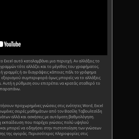
 Excel αυτό καταλαμβάνει μια περιοχή. Αν αλλάξεις το
 γραμμών τότε αλλάζει και το μέγεθος του γραφήματος.
 ή γραμμές ή αν διαγράψεις κάποιες πάλι το γράφημα
ι η εξορισμού συμπεριφορά όμως μπορείς να το αλλάξεις
. Αυτή η ρύθμιση σου επιτρέπει να κρατάς σταθερό το
 παραπάνω.
τήσουν προχωρημένες γνώσεις στις ενότητες Word, Excel
ρωμένες σειρές μαθημάτων από τον Βασίλη Ταβουλτσίδη
μάτων αλλά και ασκήσεις με αυτόματη βαθμολόγηση.
ένη εκπαίδευση που παρέχει γνώσεις πολύ υψηλού
ς και μπορεί να οδηγήσει στην πιστοποίηση των γνώσεων
ης της αγοράς. Περισσότερες πληροφορίες στις