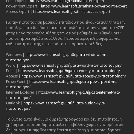
Excel Expert |
https://www.learnsoft.gr/athina-excel-expert
PowerPoint Expert |
https://www.learnsoft.gr/athina-powerpoint-expert
Access Expert |
https://www.learnsoft.gr/athina-access-expert
Για την πιστοποίηση βασικού επιπέδου που είναι κατάλληλη για την
πρόσληψη στο δημόσιο και σε οποιονδήποτε διαγωνισμό του ΑΣΕΠ
μπορείς να παρακολουθήσεις την σειρά μαθημάτων "Αθηνά Core"
που σε προετοιμάζει κατάλληλα. Περισσότερες πληροφορίες για
κάθε ενότητα αυτής της σειράς στις παρακάτω σελίδες:
Windows |
https://www.learnsoft.gr/μαθήματα-windows-για-
πιστοποίηση/
Word |
https://www.learnsoft.gr/μαθήματα-word-για-πιστοποίηση/
Excel |
https://www.learnsoft.gr/μαθήματα-excel-για-πιστοποίηση/
Access |
https://www.learnsoft.gr/μαθήματα-access-για-πιστοποίηση/
PowerPoint |
https://www.learnsoft.gr/μαθήματα-powerpoint-για-
πιστοποίηση/
Internet Explorer |
https://www.learnsoft.gr/μαθήματα-internet-για-
πιστοποίηση/
Outlook |
https://www.learnsoft.gr/μαθήματα-outlook-για-
πιστοποίηση/
Το βίντεο αυτό είναι μια δωρεάν προσφορά και δεν επιτρέπεται η
χρήση του σε οποιοδήποτε άλλο περιβάλλον χωρίς αναφορά στον
δημιουργό. Επίσης δεν επιτρέπεται η πώληση ή με οποιονδήποτε