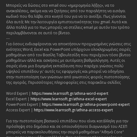
Μπορείς να δώσεις στο email σου «ημερομηνία λήξης», να το
ανακαλέσεις, ακόμα και να ζητήσεις από τον παραλήπτη να εισάγει
κωδικό που θα λάβει στο κινητό του για να το ανοίξει. Πως γίνονται
όλα αυτά; Με την λειτουργία εμπιστευτικότητας του gmail. Αυτά και
άλλα πολλά για το πως μπορείς να στείλεις email με αυτόν τον τρόπο
περιλαμβάνονται σε αυτό το βίντεο.
---
Για όσους ενδιαφέρονται να αποκτήσουν προχωρημένες γνώσεις στις
ενότητες Word, Excel και PowerPoint υπάρχουν ολοκληρωμένες σειρές
μαθημάτων από τον Βασίλη Ταβουλτσίδη που περιέχουν τόσο βίντεο
μαθημάτων αλλά και ασκήσεις με αυτόματη βαθμολόγηση. Αυτές οι
σειρές είναι μια δομημένη εκπαίδευση που παρέχει γνώσεις πολύ
υψηλού επιπέδου γι' αυτές τις εφαρμογές και μπορεί να οδηγήσει
στην πιστοποίηση των γνώσεων από γνωστούς φορείς πιστοποίησης
της αγοράς. Περισσότερες πληροφορίες στις παρακάτω σελίδες
Word Expert |
https://www.learnsoft.gr/athina-word-expert
Excel Expert |
https://www.learnsoft.gr/athina-excel-expert
PowerPoint Expert |
https://www.learnsoft.gr/athina-powerpoint-expert
Access Expert |
https://www.learnsoft.gr/athina-access-expert
Για την πιστοποίηση βασικού επιπέδου που είναι κατάλληλη για την
πρόσληψη στο δημόσιο και σε οποιονδήποτε διαγωνισμό του ΑΣΕΠ
μπορείς να παρακολουθήσεις την σειρά μαθημάτων "Αθηνά Core"