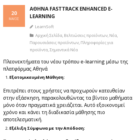
ΑΘΗΝΆ FASTTRACK ENHANCED E-
20
LEARNING
ΜΆΙΟΣ
LearnSoft
Αρχική Σελίδα
,
Βελτιώσεις προϊόντων
,
Νέα
,
Παρουσιάσεις προϊόντων
,
Πληροφορίες για
προϊόντα
,
Σημαντικά Νέα
Πλεονεκτήματα του νέου τρόπου e-learning μέσω της
πλατφόρμας Αθηνά
Εξατομικευμένη Μάθηση:
Επιτρέπει στους χρήστες να προχωρούν κατευθείαν
στην εξάσκηση, παρακολουθώντας τα βίντεο μαθήματα
μόνο όταν πραγματικά χρειάζεται. Αυτό εξοικονομεί
χρόνο και κάνει τη διαδικασία μάθησης πιο
αποτελεσματική.
Εξέλιξη Σύμφωνα με την Απόδοση: