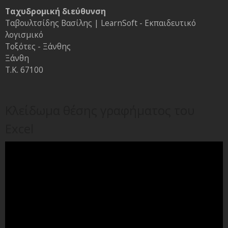
Ταχυδρομική διεύθυνση
Ταβουλτσίδης Βασίλης | LearnSoft - Εκπαιδευτικό
λογισμικό
Τοξότες - Ξάνθης
Ξάνθη
Τ.Κ. 67100
Κλείδωμα θέσης γραφήματος του
Excel