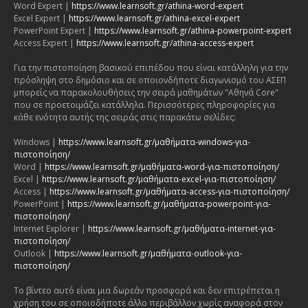
Word Expert |
https://www.learnsoft.gr/athina-word-expert
Excel Expert |
https://www.learnsoft.gr/athina-excel-expert
PowerPoint Expert |
https://www.learnsoft.gr/athina-powerpoint-expert
Access Expert |
https://www.learnsoft.gr/athina-access-expert
Για την πιστοποίηση βασικού επιπέδου που είναι κατάλληλη για την
πρόσληψη στο δημόσιο και σε οποιονδήποτε διαγωνισμό του ΑΣΕΠ
μπορείς να παρακολουθήσεις την σειρά μαθημάτων "Αθηνά Core"
που σε προετοιμάζει κατάλληλα. Περισσότερες πληροφορίες για
κάθε ενότητα αυτής της σειράς στις παρακάτω σελίδες:
Windows |
https://www.learnsoft.gr/μαθήματα-windows-για-
πιστοποίηση/
Word |
https://www.learnsoft.gr/μαθήματα-word-για-πιστοποίηση/
Excel |
https://www.learnsoft.gr/μαθήματα-excel-για-πιστοποίηση/
Access |
https://www.learnsoft.gr/μαθήματα-access-για-πιστοποίηση/
PowerPoint |
https://www.learnsoft.gr/μαθήματα-powerpoint-για-
πιστοποίηση/
Internet Explorer |
https://www.learnsoft.gr/μαθήματα-internet-για-
πιστοποίηση/
Outlook |
https://www.learnsoft.gr/μαθήματα-outlook-για-
πιστοποίηση/
Το βίντεο αυτό είναι μια δωρεάν προσφορά και δεν επιτρέπεται η
χρήση του σε οποιοδήποτε άλλο περιβάλλον χωρίς αναφορά στον