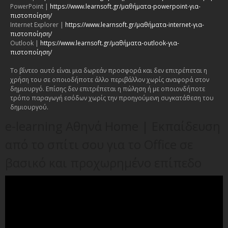
PowerPoint |
https://www.learnsoft.gr/μαθήματα-powerpoint-για-
πιστοποίηση/
Internet Explorer |
https://www.learnsoft.gr/μαθήματα-internet-για-
πιστοποίηση/
Outlook |
https://www.learnsoft.gr/μαθήματα-outlook-για-
πιστοποίηση/
Το βίντεο αυτό είναι μια δωρεάν προσφορά και δεν επιτρέπεται η
χρήση του σε οποιοδήποτε άλλο περιβάλλον χωρίς αναφορά στον
δημιουργό. Επίσης δεν επιτρέπεται η πώληση ή με οποιονδήποτε
τρόπο παραγωγή εσόδων χωρίς την προηγούμενη συγκατάθεση του
δημιουργού.
e-learning Αθηνά Home | Εκπαίδευση
από το σπίτι σου για το Office σε
βασικό και προχωρημένο επίπεδο