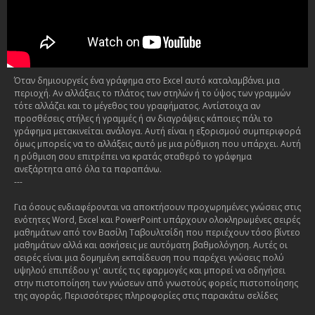
Όταν δημιουργείς ένα γράφημα στο Excel αυτό καταλαμβάνει μια
περιοχή. Αν αλλάξεις το πλάτος των στηλών ή το ύψος των γραμμών
τότε αλλάζει και το μέγεθος του γραφήματος. Αντίστοιχα αν
προσθέσεις στήλες ή γραμμές ή αν διαγράψεις κάποιες πάλι το
γράφημα μετακινείται ανάλογα. Αυτή είναι η εξορισμού συμπεριφορά
όμως μπορείς να το αλλάξεις αυτό με μια ρύθμιση που υπάρχει. Αυτή
η ρύθμιση σου επιτρέπει να κρατάς σταθερό το γράφημα
ανεξάρτητα από όλα τα παραπάνω.
---
Για όσους ενδιαφέρονται να αποκτήσουν προχωρημένες γνώσεις στις
ενότητες Word, Excel και PowerPoint υπάρχουν ολοκληρωμένες σειρές
μαθημάτων από τον Βασίλη Ταβουλτσίδη που περιέχουν τόσο βίντεο
μαθημάτων αλλά και ασκήσεις με αυτόματη βαθμολόγηση. Αυτές οι
σειρές είναι μια δομημένη εκπαίδευση που παρέχει γνώσεις πολύ
υψηλού επιπέδου γι' αυτές τις εφαρμογές και μπορεί να οδηγήσει
στην πιστοποίηση των γνώσεων από γνωστούς φορείς πιστοποίησης
της αγοράς. Περισσότερες πληροφορίες στις παρακάτω σελίδες