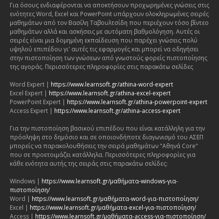
Για όσους ενδιαφέρονται να αποκτήσουν προχωρημένες γνώσεις στις
ενότητες Word, Excel και PowerPoint υπάρχουν ολοκληρωμένες σειρές
μαθημάτων από τον Βασίλη Ταβουλτσίδη που περιέχουν τόσο βίντεο
μαθημάτων αλλά και ασκήσεις με αυτόματη βαθμολόγηση. Αυτές οι
σειρές είναι μια δομημένη εκπαίδευση που παρέχει γνώσεις πολύ
υψηλού επιπέδου γι' αυτές τις εφαρμογές και μπορεί να οδηγήσει
στην πιστοποίηση των γνώσεων από γνωστούς φορείς πιστοποίησης
της αγοράς. Περισσότερες πληροφορίες στις παρακάτω σελίδες
Word Expert |
https://www.learnsoft.gr/athina-word-expert
Excel Expert |
https://www.learnsoft.gr/athina-excel-expert
PowerPoint Expert |
https://www.learnsoft.gr/athina-powerpoint-expert
Access Expert |
https://www.learnsoft.gr/athina-access-expert
Για την πιστοποίηση βασικού επιπέδου που είναι κατάλληλη για την
πρόσληψη στο δημόσιο και σε οποιονδήποτε διαγωνισμό του ΑΣΕΠ
μπορείς να παρακολουθήσεις την σειρά μαθημάτων "Αθηνά Core"
που σε προετοιμάζει κατάλληλα. Περισσότερες πληροφορίες για
κάθε ενότητα αυτής της σειράς στις παρακάτω σελίδες:
Windows |
https://www.learnsoft.gr/μαθήματα-windows-για-
πιστοποίηση/
Word |
https://www.learnsoft.gr/μαθήματα-word-για-πιστοποίηση/
Excel |
https://www.learnsoft.gr/μαθήματα-excel-για-πιστοποίηση/
Access |
https://www.learnsoft.gr/μαθήματα-access-για-πιστοποίηση/