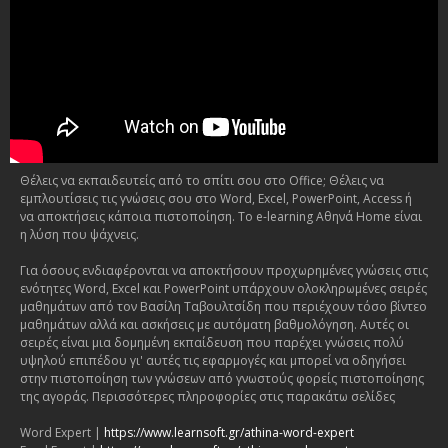
Θέλεις να εκπαιδευτείς από το σπίτι σου στο Office; Θέλεις να
εμπλουτίσεις τις γνώσεις σου στο Word, Excel, PowerPoint, Access ή
να αποκτήσεις κάποια πιστοποίηση. Το e-learning Αθηνά Home είναι
η λύση που ψάχνεις.
Για όσους ενδιαφέρονται να αποκτήσουν προχωρημένες γνώσεις στις
ενότητες Word, Excel και PowerPoint υπάρχουν ολοκληρωμένες σειρές
μαθημάτων από τον Βασίλη Ταβουλτσίδη που περιέχουν τόσο βίντεο
μαθημάτων αλλά και ασκήσεις με αυτόματη βαθμολόγηση. Αυτές οι
σειρές είναι μια δομημένη εκπαίδευση που παρέχει γνώσεις πολύ
υψηλού επιπέδου γι' αυτές τις εφαρμογές και μπορεί να οδηγήσει
στην πιστοποίηση των γνώσεων από γνωστούς φορείς πιστοποίησης
της αγοράς. Περισσότερες πληροφορίες στις παρακάτω σελίδες
Word Expert |
https://www.learnsoft.gr/athina-word-expert