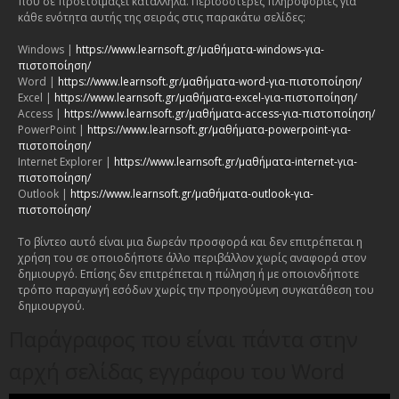
που σε προετοιμάζει κατάλληλα. Περισσότερες πληροφορίες για
κάθε ενότητα αυτής της σειράς στις παρακάτω σελίδες:
Windows |
https://www.learnsoft.gr/μαθήματα-windows-για-
πιστοποίηση/
Word |
https://www.learnsoft.gr/μαθήματα-word-για-πιστοποίηση/
Excel |
https://www.learnsoft.gr/μαθήματα-excel-για-πιστοποίηση/
Access |
https://www.learnsoft.gr/μαθήματα-access-για-πιστοποίηση/
PowerPoint |
https://www.learnsoft.gr/μαθήματα-powerpoint-για-
πιστοποίηση/
Internet Explorer |
https://www.learnsoft.gr/μαθήματα-internet-για-
πιστοποίηση/
Outlook |
https://www.learnsoft.gr/μαθήματα-outlook-για-
πιστοποίηση/
Το βίντεο αυτό είναι μια δωρεάν προσφορά και δεν επιτρέπεται η
χρήση του σε οποιοδήποτε άλλο περιβάλλον χωρίς αναφορά στον
δημιουργό. Επίσης δεν επιτρέπεται η πώληση ή με οποιονδήποτε
τρόπο παραγωγή εσόδων χωρίς την προηγούμενη συγκατάθεση του
δημιουργού.
Παράγραφος που είναι πάντα στην
αρχή σελίδας εγγράφου του Word