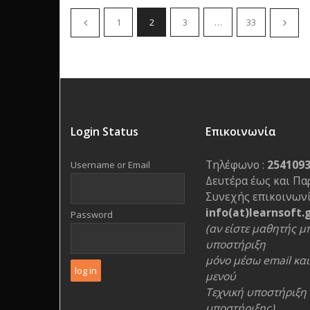
1
2
3
…
33
Login Status
Επικοινωνία
Τηλέφωνο :
254109
Username or Email
Δευτέρα έως και Πα
Συνεχής επικοινωνί
info(at)learnsoft.
Password
(αν είστε μαθητής μπ
υποστήριξη
μόνο μέσω email και 
μενού
Τεχνική υποστήριξη 
υποστήριξης)