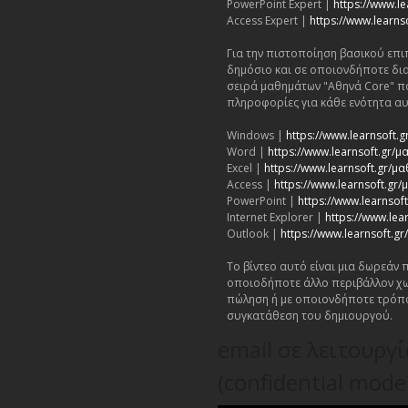
PowerPoint Expert |
https://www.le
Access Expert |
https://www.learns
Για την πιστοποίηση βασικού επι
δημόσιο και σε οποιονδήποτε δι
σειρά μαθημάτων "Αθηνά Core" π
πληροφορίες για κάθε ενότητα αυ
Windows |
https://www.learnsoft
Word |
https://www.learnsoft.gr
Excel |
https://www.learnsoft.gr/μ
Access |
https://www.learnsoft.gr
PowerPoint |
https://www.learnso
Internet Explorer |
https://www.lea
Outlook |
https://www.learnsoft.
Το βίντεο αυτό είναι μια δωρεάν
οποιοδήποτε άλλο περιβάλλον χω
πώληση ή με οποιονδήποτε τρόπ
συγκατάθεση του δημιουργού.
email σε λειτουργ
(confidential mode