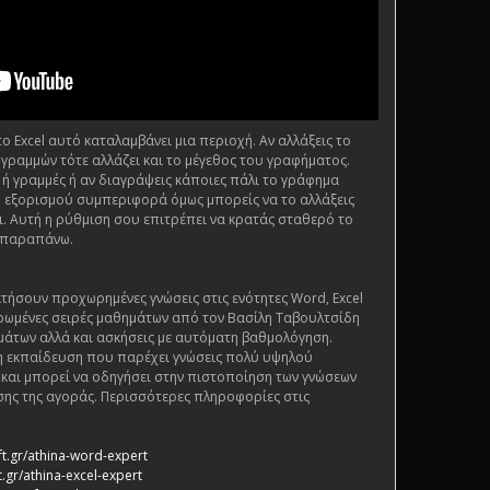
 Excel αυτό καταλαμβάνει μια περιοχή. Αν αλλάξεις το
 γραμμών τότε αλλάζει και το μέγεθος του γραφήματος.
 ή γραμμές ή αν διαγράψεις κάποιες πάλι το γράφημα
ι η εξορισμού συμπεριφορά όμως μπορείς να το αλλάξεις
. Αυτή η ρύθμιση σου επιτρέπει να κρατάς σταθερό το
 παραπάνω.
τήσουν προχωρημένες γνώσεις στις ενότητες Word, Excel
ρωμένες σειρές μαθημάτων από τον Βασίλη Ταβουλτσίδη
μάτων αλλά και ασκήσεις με αυτόματη βαθμολόγηση.
ένη εκπαίδευση που παρέχει γνώσεις πολύ υψηλού
ς και μπορεί να οδηγήσει στην πιστοποίηση των γνώσεων
ης της αγοράς. Περισσότερες πληροφορίες στις
ft.gr/athina-word-expert
.gr/athina-excel-expert