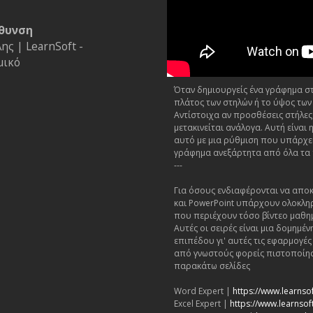
θυνση
ς | LearnSoft -
μικό
Όταν δημιουργείς ένα γράφημα στο
πλάτος των στηλών ή το ύψος των
Αντίστοιχα αν προσθέσεις στήλες
μετακινείται ανάλογα. Αυτή είνα
αυτό με μια ρύθμιση που υπάρχει
γράφημα ανεξάρτητα από όλα τα
---
Για όσους ενδιαφέρονται να αποκ
και PowerPoint υπάρχουν ολοκλη
που περιέχουν τόσο βίντεο μαθη
Αυτές οι σειρές είναι μια δομημ
επιπέδου γι' αυτές τις εφαρμογέ
από γνωστούς φορείς πιστοποίησ
παρακάτω σελίδες
Word Expert |
https://www.learnso
Excel Expert |
https://www.learnsoft