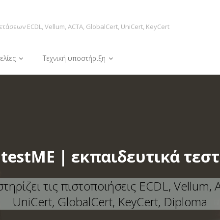
ετάσεων ECDL, Vellum, ACTA, GlobalCert, UniCert, KeyCert
ελίες
Τεχνική υποστήριξη
testME | εκπαιδευτικά τεστ
τηρίζει τις πιστοποιήσεις ECDL, Vellum, 
UniCert, GlobalCert, KeyCert, Diploma