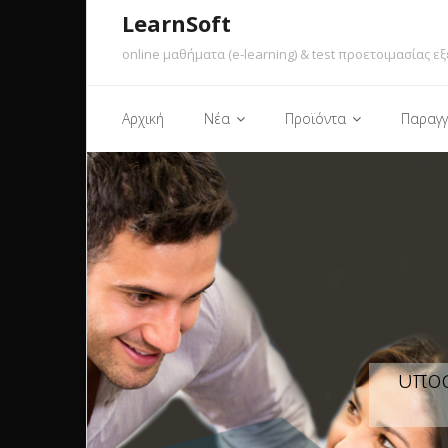
LearnSoft
online μαθήματα (e-learning) & test προετοιμασίας εξ
Αρχική
Νέα
Προϊόντα
Παραγγ
υποσ