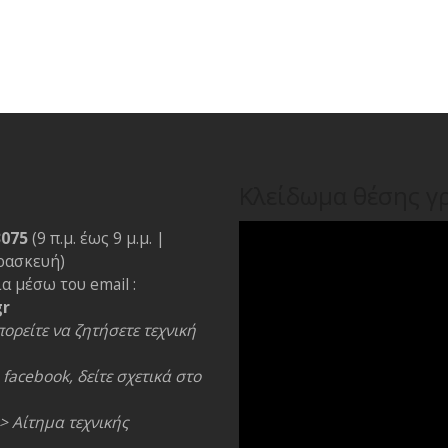
Κλείδωμα θέσης γ
3075
(9 π.μ. έως 9 μ.μ. |
ρασκευή)
α μέσω του email :
gr
ορείτε να ζητήσετε τεχνική
facebook, δείτε σχετικά στο
> Αίτημα τεχνικής