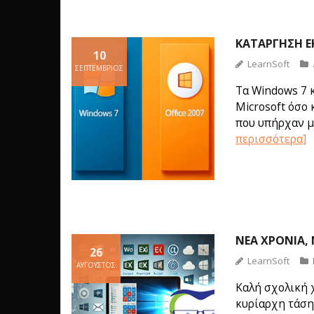
ΚΑΤΆΡΓΗΣΗ ΕΚ
10
LearnSoft
ΣΕΠΤΈΜΒΡΙΟΣ
Τα Windows 7 
Microsoft όσο 
που υπήρχαν μέ
περισσότερα]
ΝΈΑ ΧΡΟΝΙΆ,
26
LearnSoft
ΑΎΓΟΥΣΤΟΣ
Καλή σχολική 
κυρίαρχη τάση.