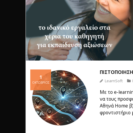
ΠΙΣΤΟΠΟΊΗΣ
1
LearnSoft
ΟΚΤΏΒΡΙΟΣ
Με το e-learn
να τους προσφέ
Αθηνά Home β)
φροντιστήριο 