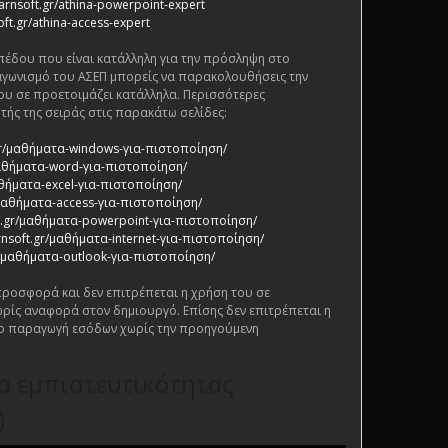
arnsoft.gr/athina-powerpoint-expert
oft.gr/athina-access-expert
πέδου που είναι κατάλληλη για την πρόσληψη στο
αγωνισμό του ΑΣΕΠ μπορείς να παρακολουθήσεις την
ου σε προετοιμάζει κατάλληλα. Περισσότερες
τής της σειράς στις παρακάτω σελίδες:
.gr/μαθήματα-windows-για-πιστοποίηση/
/μαθήματα-word-για-πιστοποίηση/
αθήματα-excel-για-πιστοποίηση/
/μαθήματα-access-για-πιστοποίηση/
ft.gr/μαθήματα-powerpoint-για-πιστοποίηση/
rnsoft.gr/μαθήματα-internet-για-πιστοποίηση/
gr/μαθήματα-outlook-για-πιστοποίηση/
 προσφορά και δεν επιτρέπεται η χρήση του σε
ρίς αναφορά στον δημιουργό. Επίσης δεν επιτρέπεται η
ο παραγωγή εσόδων χωρίς την προηγούμενη
ία εμπιστευτικότητας
)