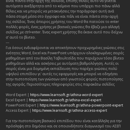
είναι πάντα στην αρχή της σελίδας. Επίσης θέλεις αυτό να γίνεται
αυτόματα ανεξάρτητα από το κείμενο που υπάρχει πιο πάνω αλλά
θέλεις και να μπορείς να μετακινήσεις την παράγραφο αυτή ανά
πάσα στιγμή μέσα στο έγγραφο και πάλι να είναι πάντα στην αρχή
της σελίδας. Ένας άπειρος χρήστης του Word θα πατούσε το enter
πολλές φορές, ένας χρήσης με βασικές γνώσεις θα έβαζε μια αλλαγή
σελίδας με ctrl+enter. Ένας expert χρήστης θα έκανε αυτό που δείχνω
σ’ αυτό το βίντεο.
---
Για όσους ενδιαφέρονται να αποκτήσουν προχωρημένες γνώσεις στις
ενότητες Word, Excel και PowerPoint υπάρχουν ολοκληρωμένες σειρές
μαθημάτων από τον Βασίλη Ταβουλτσίδη που περιέχουν τόσο βίντεο
μαθημάτων αλλά και ασκήσεις με αυτόματη βαθμολόγηση. Αυτές οι
σειρές είναι μια δομημένη εκπαίδευση που παρέχει γνώσεις πολύ
υψηλού επιπέδου γι' αυτές τις εφαρμογές και μπορεί να οδηγήσει
στην πιστοποίηση των γνώσεων από γνωστούς φορείς πιστοποίησης
της αγοράς. Περισσότερες πληροφορίες στις παρακάτω σελίδες
Word Expert |
https://www.learnsoft.gr/athina-word-expert
Excel Expert |
https://www.learnsoft.gr/athina-excel-expert
PowerPoint Expert |
https://www.learnsoft.gr/athina-powerpoint-expert
Access Expert |
https://www.learnsoft.gr/athina-access-expert
Για την πιστοποίηση βασικού επιπέδου που είναι κατάλληλη για την
πρόσληψη στο δημόσιο και σε οποιονδήποτε διαγωνισμό του ΑΣΕΠ