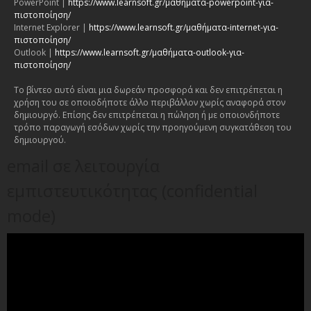
PowerPoint |
https://www.learnsoft.gr/μαθήματα-powerpoint-για-
πιστοποίηση/
Internet Explorer |
https://www.learnsoft.gr/μαθήματα-internet-για-
πιστοποίηση/
Outlook |
https://www.learnsoft.gr/μαθήματα-outlook-για-
πιστοποίηση/
Το βίντεο αυτό είναι μια δωρεάν προσφορά και δεν επιτρέπεται η
χρήση του σε οποιοδήποτε άλλο περιβάλλον χωρίς αναφορά στον
δημιουργό. Επίσης δεν επιτρέπεται η πώληση ή με οποιονδήποτε
τρόπο παραγωγή εσόδων χωρίς την προηγούμενη συγκατάθεση του
δημιουργού.
email σε λειτουργία
εμπιστευτικότητας (confidential
mode)