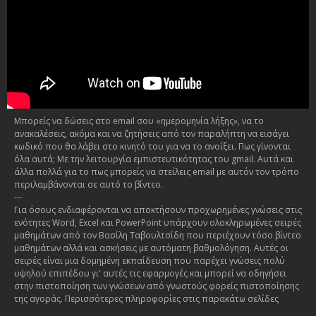
Μπορείς να δώσεις στο email σου «ημερομηνία λήξης», να το
ανακαλέσεις, ακόμα και να ζητήσεις από τον παραλήπτη να εισάγει
κωδικό που θα λάβει στο κινητό του για να το ανοίξει. Πως γίνονται
όλα αυτά; Με την λειτουργία εμπιστευτικότητας του gmail. Αυτά και
άλλα πολλά για το πως μπορείς να στείλεις email με αυτόν τον τρόπο
περιλαμβάνονται σε αυτό το βίντεο.
---
Για όσους ενδιαφέρονται να αποκτήσουν προχωρημένες γνώσεις στις
ενότητες Word, Excel και PowerPoint υπάρχουν ολοκληρωμένες σειρές
μαθημάτων από τον Βασίλη Ταβουλτσίδη που περιέχουν τόσο βίντεο
μαθημάτων αλλά και ασκήσεις με αυτόματη βαθμολόγηση. Αυτές οι
σειρές είναι μια δομημένη εκπαίδευση που παρέχει γνώσεις πολύ
υψηλού επιπέδου γι' αυτές τις εφαρμογές και μπορεί να οδηγήσει
στην πιστοποίηση των γνώσεων από γνωστούς φορείς πιστοποίησης
της αγοράς. Περισσότερες πληροφορίες στις παρακάτω σελίδες