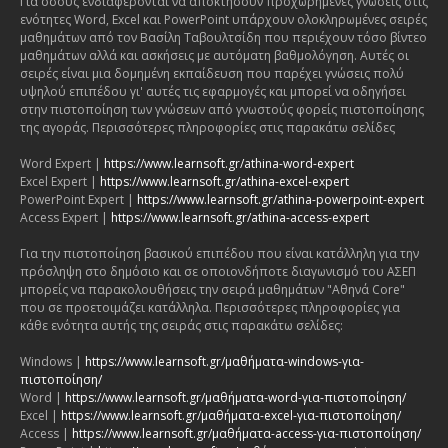
Για όσους ενδιαφέρονται να αποκτήσουν προχωρημένες γνώσεις στις
ενότητες Word, Excel και PowerPoint υπάρχουν ολοκληρωμένες σειρές
μαθημάτων από τον Βασίλη Ταβουλτσίδη που περιέχουν τόσο βίντεο
μαθημάτων αλλά και ασκήσεις με αυτόματη βαθμολόγηση. Αυτές οι
σειρές είναι μια δομημένη εκπαίδευση που παρέχει γνώσεις πολύ
υψηλού επιπέδου γι' αυτές τις εφαρμογές και μπορεί να οδηγήσει
στην πιστοποίηση των γνώσεων από γνωστούς φορείς πιστοποίησης
της αγοράς. Περισσότερες πληροφορίες στις παρακάτω σελίδες
Word Expert |
https://www.learnsoft.gr/athina-word-expert
Excel Expert |
https://www.learnsoft.gr/athina-excel-expert
PowerPoint Expert |
https://www.learnsoft.gr/athina-powerpoint-expert
Access Expert |
https://www.learnsoft.gr/athina-access-expert
Για την πιστοποίηση βασικού επιπέδου που είναι κατάλληλη για την
πρόσληψη στο δημόσιο και σε οποιονδήποτε διαγωνισμό του ΑΣΕΠ
μπορείς να παρακολουθήσεις την σειρά μαθημάτων "Αθηνά Core"
που σε προετοιμάζει κατάλληλα. Περισσότερες πληροφορίες για
κάθε ενότητα αυτής της σειράς στις παρακάτω σελίδες:
Windows |
https://www.learnsoft.gr/μαθήματα-windows-για-
πιστοποίηση/
Word |
https://www.learnsoft.gr/μαθήματα-word-για-πιστοποίηση/
Excel |
https://www.learnsoft.gr/μαθήματα-excel-για-πιστοποίηση/
Access |
https://www.learnsoft.gr/μαθήματα-access-για-πιστοποίηση/