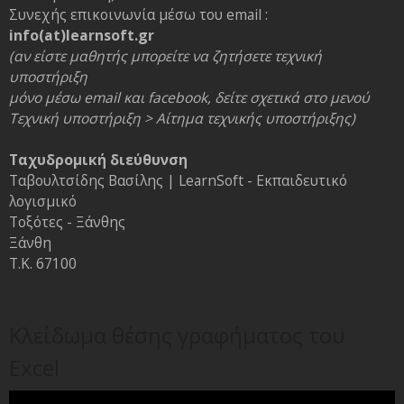
Συνεχής επικοινωνία μέσω του email :
info(at)learnsoft.gr
(αν είστε μαθητής μπορείτε να ζητήσετε τεχνική
υποστήριξη
μόνο μέσω email και facebook, δείτε σχετικά στο μενού
Τεχνική υποστήριξη > Αίτημα τεχνικής υποστήριξης)
Ταχυδρομική διεύθυνση
Ταβουλτσίδης Βασίλης | LearnSoft - Εκπαιδευτικό
λογισμικό
Τοξότες - Ξάνθης
Ξάνθη
Τ.Κ. 67100
Κλείδωμα θέσης γραφήματος του
Excel