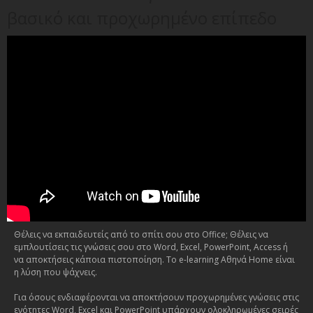
βασικό και προχωρημένο επίπεδο
Θέλεις να εκπαιδευτείς από το σπίτι σου στο Office; Θέλεις να
εμπλουτίσεις τις γνώσεις σου στο Word, Excel, PowerPoint, Access ή
να αποκτήσεις κάποια πιστοποίηση. Το e-learning Αθηνά Home είναι
η λύση που ψάχνεις.
Για όσους ενδιαφέρονται να αποκτήσουν προχωρημένες γνώσεις στις
ενότητες Word, Excel και PowerPoint υπάρχουν ολοκληρωμένες σειρές