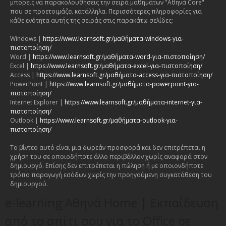
μπορείς να παρακολουθήσεις την σειρά μαθημάτων "Αθηνά Core"
που σε προετοιμάζει κατάλληλα. Περισσότερες πληροφορίες για
κάθε ενότητα αυτής της σειράς στις παρακάτω σελίδες:
Windows |
https://www.learnsoft.gr/μαθήματα-windows-για-
πιστοποίηση/
Word |
https://www.learnsoft.gr/μαθήματα-word-για-πιστοποίηση/
Excel |
https://www.learnsoft.gr/μαθήματα-excel-για-πιστοποίηση/
Access |
https://www.learnsoft.gr/μαθήματα-access-για-πιστοποίηση/
PowerPoint |
https://www.learnsoft.gr/μαθήματα-powerpoint-για-
πιστοποίηση/
Internet Explorer |
https://www.learnsoft.gr/μαθήματα-internet-για-
πιστοποίηση/
Outlook |
https://www.learnsoft.gr/μαθήματα-outlook-για-
πιστοποίηση/
Το βίντεο αυτό είναι μια δωρεάν προσφορά και δεν επιτρέπεται η
χρήση του σε οποιοδήποτε άλλο περιβάλλον χωρίς αναφορά στον
δημιουργό. Επίσης δεν επιτρέπεται η πώληση ή με οποιονδήποτε
τρόπο παραγωγή εσόδων χωρίς την προηγούμενη συγκατάθεση του
δημιουργού.
e-learning Αθηνά Home | Εκπαίδευση
από το σπίτι σου για το Office σε