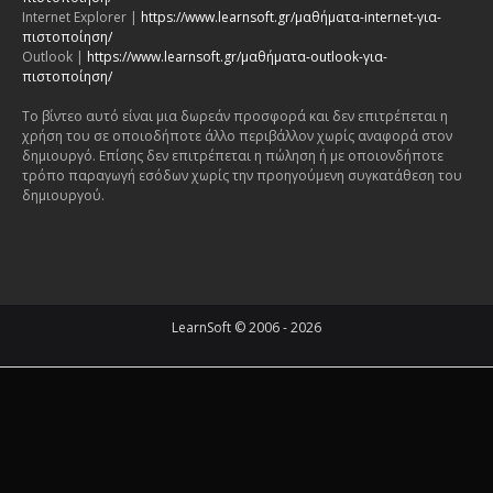
Internet Explorer |
https://www.learnsoft.gr/μαθήματα-internet-για-
πιστοποίηση/
Outlook |
https://www.learnsoft.gr/μαθήματα-outlook-για-
πιστοποίηση/
Το βίντεο αυτό είναι μια δωρεάν προσφορά και δεν επιτρέπεται η
χρήση του σε οποιοδήποτε άλλο περιβάλλον χωρίς αναφορά στον
δημιουργό. Επίσης δεν επιτρέπεται η πώληση ή με οποιονδήποτε
τρόπο παραγωγή εσόδων χωρίς την προηγούμενη συγκατάθεση του
δημιουργού.
LearnSoft © 2006 - 2026