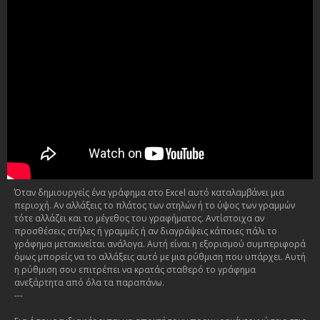
Όταν δημιουργείς ένα γράφημα στο Excel αυτό καταλαμβάνει μια
περιοχή. Αν αλλάξεις το πλάτος των στηλών ή το ύψος των γραμμών
τότε αλλάζει και το μέγεθος του γραφήματος. Αντίστοιχα αν
προσθέσεις στήλες ή γραμμές ή αν διαγράψεις κάποιες πάλι το
γράφημα μετακινείται ανάλογα. Αυτή είναι η εξορισμού συμπεριφορά
όμως μπορείς να το αλλάξεις αυτό με μια ρύθμιση που υπάρχει. Αυτή
η ρύθμιση σου επιτρέπει να κρατάς σταθερό το γράφημα
ανεξάρτητα από όλα τα παραπάνω.
---