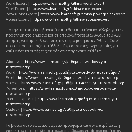
Word Expert |
https://www.learnsoft.gr/athina-word-expert
Excel Expert |
https://www.learnsoft.gr/athina-excel-expert
PowerPoint Expert |
https://www.learnsoft.gr/athina-powerpoint-expert
Access Expert |
https://www.learnsoft.gr/athina-access-expert
Για την πιστοποίηση βασικού επιπέδου που είναι κατάλληλη για την
πρόσληψη στο δημόσιο και σε οποιονδήποτε διαγωνισμό του ΑΣΕΠ
μπορείς να παρακολουθήσεις την σειρά μαθημάτων "Αθηνά Core"
που σε προετοιμάζει κατάλληλα. Περισσότερες πληροφορίες για
κάθε ενότητα αυτής της σειράς στις παρακάτω σελίδες:
Windows |
https://www.learnsoft.gr/μαθήματα-windows-για-
πιστοποίηση/
Word |
https://www.learnsoft.gr/μαθήματα-word-για-πιστοποίηση/
Excel |
https://www.learnsoft.gr/μαθήματα-excel-για-πιστοποίηση/
Access |
https://www.learnsoft.gr/μαθήματα-access-για-πιστοποίηση/
PowerPoint |
https://www.learnsoft.gr/μαθήματα-powerpoint-για-
πιστοποίηση/
Internet Explorer |
https://www.learnsoft.gr/μαθήματα-internet-για-
πιστοποίηση/
Outlook |
https://www.learnsoft.gr/μαθήματα-outlook-για-
πιστοποίηση/
Το βίντεο αυτό είναι μια δωρεάν προσφορά και δεν επιτρέπεται η
χρήση του σε οποιοδήποτε άλλο περιβάλλον χωρίς αναφορά στον