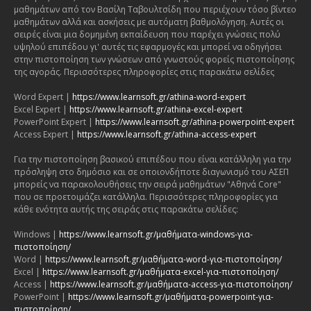
μαθημάτων από τον Βασίλη Ταβουλτσίδη που περιέχουν τόσο βίντεο
μαθημάτων αλλά και ασκήσεις με αυτόματη βαθμολόγηση. Αυτές οι
σειρές είναι μια δομημένη εκπαίδευση που παρέχει γνώσεις πολύ
υψηλού επιπέδου γι' αυτές τις εφαρμογές και μπορεί να οδηγήσει
στην πιστοποίηση των γνώσεων από γνωστούς φορείς πιστοποίησης
της αγοράς. Περισσότερες πληροφορίες στις παρακάτω σελίδες
Word Expert |
https://www.learnsoft.gr/athina-word-expert
Excel Expert |
https://www.learnsoft.gr/athina-excel-expert
PowerPoint Expert |
https://www.learnsoft.gr/athina-powerpoint-expert
Access Expert |
https://www.learnsoft.gr/athina-access-expert
Για την πιστοποίηση βασικού επιπέδου που είναι κατάλληλη για την
πρόσληψη στο δημόσιο και σε οποιονδήποτε διαγωνισμό του ΑΣΕΠ
μπορείς να παρακολουθήσεις την σειρά μαθημάτων "Αθηνά Core"
που σε προετοιμάζει κατάλληλα. Περισσότερες πληροφορίες για
κάθε ενότητα αυτής της σειράς στις παρακάτω σελίδες:
Windows |
https://www.learnsoft.gr/μαθήματα-windows-για-
πιστοποίηση/
Word |
https://www.learnsoft.gr/μαθήματα-word-για-πιστοποίηση/
Excel |
https://www.learnsoft.gr/μαθήματα-excel-για-πιστοποίηση/
Access |
https://www.learnsoft.gr/μαθήματα-access-για-πιστοποίηση/
PowerPoint |
https://www.learnsoft.gr/μαθήματα-powerpoint-για-
πιστοποίηση/