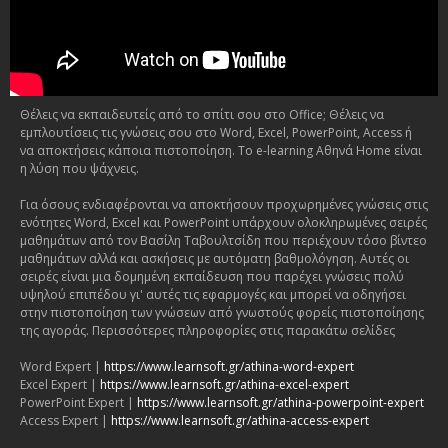
Θέλεις να εκπαιδευτείς από το σπίτι σου στο Office; Θέλεις να
εμπλουτίσεις τις γνώσεις σου στο Word, Excel, PowerPoint, Access ή
να αποκτήσεις κάποια πιστοποίηση. Το e-learning Αθηνά Home είναι
η λύση που ψάχνεις.
Για όσους ενδιαφέρονται να αποκτήσουν προχωρημένες γνώσεις στις
ενότητες Word, Excel και PowerPoint υπάρχουν ολοκληρωμένες σειρές
μαθημάτων από τον Βασίλη Ταβουλτσίδη που περιέχουν τόσο βίντεο
μαθημάτων αλλά και ασκήσεις με αυτόματη βαθμολόγηση. Αυτές οι
σειρές είναι μια δομημένη εκπαίδευση που παρέχει γνώσεις πολύ
υψηλού επιπέδου γι' αυτές τις εφαρμογές και μπορεί να οδηγήσει
στην πιστοποίηση των γνώσεων από γνωστούς φορείς πιστοποίησης
της αγοράς. Περισσότερες πληροφορίες στις παρακάτω σελίδες
Word Expert |
https://www.learnsoft.gr/athina-word-expert
Excel Expert |
https://www.learnsoft.gr/athina-excel-expert
PowerPoint Expert |
https://www.learnsoft.gr/athina-powerpoint-expert
Access Expert |
https://www.learnsoft.gr/athina-access-expert