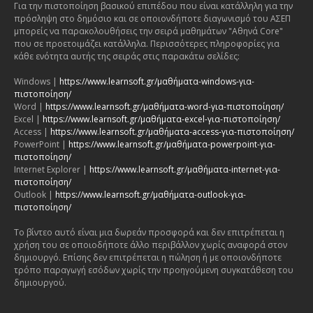
Για την πιστοποίηση βασικού επιπέδου που είναι κατάλληλη για την
πρόσληψη στο δημόσιο και σε οποιονδήποτε διαγωνισμό του ΑΣΕΠ
μπορείς να παρακολουθήσεις την σειρά μαθημάτων "Αθηνά Core"
που σε προετοιμάζει κατάλληλα. Περισσότερες πληροφορίες για
κάθε ενότητα αυτής της σειράς στις παρακάτω σελίδες:
Windows |
https://www.learnsoft.gr/μαθήματα-windows-για-
πιστοποίηση/
Word |
https://www.learnsoft.gr/μαθήματα-word-για-πιστοποίηση/
Excel |
https://www.learnsoft.gr/μαθήματα-excel-για-πιστοποίηση/
Access |
https://www.learnsoft.gr/μαθήματα-access-για-πιστοποίηση/
PowerPoint |
https://www.learnsoft.gr/μαθήματα-powerpoint-για-
πιστοποίηση/
Internet Explorer |
https://www.learnsoft.gr/μαθήματα-internet-για-
πιστοποίηση/
Outlook |
https://www.learnsoft.gr/μαθήματα-outlook-για-
πιστοποίηση/
Το βίντεο αυτό είναι μια δωρεάν προσφορά και δεν επιτρέπεται η
χρήση του σε οποιοδήποτε άλλο περιβάλλον χωρίς αναφορά στον
δημιουργό. Επίσης δεν επιτρέπεται η πώληση ή με οποιονδήποτε
τρόπο παραγωγή εσόδων χωρίς την προηγούμενη συγκατάθεση του
δημιουργού.