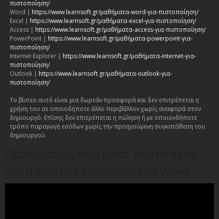
πιστοποίηση/
Word |
https://www.learnsoft.gr/μαθήματα-word-για-πιστοποίηση/
Excel |
https://www.learnsoft.gr/μαθήματα-excel-για-πιστοποίηση/
Access |
https://www.learnsoft.gr/μαθήματα-access-για-πιστοποίηση/
PowerPoint |
https://www.learnsoft.gr/μαθήματα-powerpoint-για-
πιστοποίηση/
Internet Explorer |
https://www.learnsoft.gr/μαθήματα-internet-για-
πιστοποίηση/
Outlook |
https://www.learnsoft.gr/μαθήματα-outlook-για-
πιστοποίηση/
Το βίντεο αυτό είναι μια δωρεάν προσφορά και δεν επιτρέπεται η
χρήση του σε οποιοδήποτε άλλο περιβάλλον χωρίς αναφορά στον
δημιουργό. Επίσης δεν επιτρέπεται η πώληση ή με οποιονδήποτε
τρόπο παραγωγή εσόδων χωρίς την προηγούμενη συγκατάθεση του
δημιουργού.
Παράγραφος που είναι πάντα στην
αρχή σελίδας εγγράφου του Word