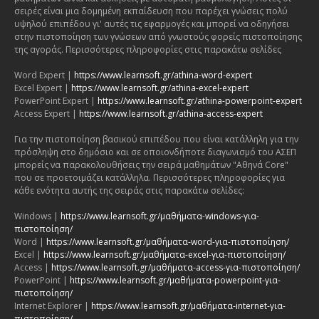
σειρές είναι μια δομημένη εκπαίδευση που παρέχει γνώσεις πολύ
υψηλού επιπέδου γι' αυτές τις εφαρμογές και μπορεί να οδηγήσει
στην πιστοποίηση των γνώσεων από γνωστούς φορείς πιστοποίησης
της αγοράς. Περισσότερες πληροφορίες στις παρακάτω σελίδες
Word Expert |
https://www.learnsoft.gr/athina-word-expert
Excel Expert |
https://www.learnsoft.gr/athina-excel-expert
PowerPoint Expert |
https://www.learnsoft.gr/athina-powerpoint-expert
Access Expert |
https://www.learnsoft.gr/athina-access-expert
Για την πιστοποίηση βασικού επιπέδου που είναι κατάλληλη για την
πρόσληψη στο δημόσιο και σε οποιονδήποτε διαγωνισμό του ΑΣΕΠ
μπορείς να παρακολουθήσεις την σειρά μαθημάτων "Αθηνά Core"
που σε προετοιμάζει κατάλληλα. Περισσότερες πληροφορίες για
κάθε ενότητα αυτής της σειράς στις παρακάτω σελίδες:
Windows |
https://www.learnsoft.gr/μαθήματα-windows-για-
πιστοποίηση/
Word |
https://www.learnsoft.gr/μαθήματα-word-για-πιστοποίηση/
Excel |
https://www.learnsoft.gr/μαθήματα-excel-για-πιστοποίηση/
Access |
https://www.learnsoft.gr/μαθήματα-access-για-πιστοποίηση/
PowerPoint |
https://www.learnsoft.gr/μαθήματα-powerpoint-για-
πιστοποίηση/
Internet Explorer |
https://www.learnsoft.gr/μαθήματα-internet-για-
πιστοποίηση/