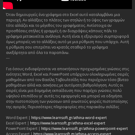
Όταν δημιουργείς ένα γράφημα στο Excel αυτό καταλαμβάνει μια
περιοχή. Αν αλλάξεις το πλάτος των στηλών ή το ύψος των γραμμών
τότε αλλάζει και το μέγεθος του γραφήματος. Αντίστοιχα αν
προσθέσεις στήλες ή γραμμές ή αν διαγράψεις κάποιες πάλι το
γράφημα μετακινείται ανάλογα. Αυτή είναι η εξορισμού συμπεριφορά
όμως μπορείς να το αλλάξεις αυτό με μια ρύθμιση που υπάρχει. Αυτή
η ρύθμιση σου επιτρέπει να κρατάς σταθερό το γράφημα
ανεξάρτητα από όλα τα παραπάνω.
---
Για όσους ενδιαφέρονται να αποκτήσουν προχωρημένες γνώσεις στις
ενότητες Word, Excel και PowerPoint υπάρχουν ολοκληρωμένες σειρές
μαθημάτων από τον Βασίλη Ταβουλτσίδη που περιέχουν τόσο βίντεο
μαθημάτων αλλά και ασκήσεις με αυτόματη βαθμολόγηση. Αυτές οι
σειρές είναι μια δομημένη εκπαίδευση που παρέχει γνώσεις πολύ
υψηλού επιπέδου γι' αυτές τις εφαρμογές και μπορεί να οδηγήσει
στην πιστοποίηση των γνώσεων από γνωστούς φορείς πιστοποίησης
της αγοράς. Περισσότερες πληροφορίες στις παρακάτω σελίδες
Word Expert |
https://www.learnsoft.gr/athina-word-expert
Excel Expert |
https://www.learnsoft.gr/athina-excel-expert
PowerPoint Expert |
https://www.learnsoft.gr/athina-powerpoint-expert
Access Expert |
https://www.learnsoft.gr/athina-access-expert