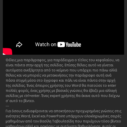
Θέλεις μια παράγραφος, για παράδειγμα ο τίτλος του κεφαλαίου, να
είναι πάντα στην αρχή της σελίδας. Επίσης θέλεις αυτό να γίνεται
αυτόματα ανεξάρτητα από το κείμενο που υπάρχει πιο πάνω αλλά
θέλεις και να μπορείς να μετακινήσεις την παράγραφο αυτή ανά
πάσα στιγμή μέσα στο έγγραφο και πάλι να είναι πάντα στην αρχή
της σελίδας. Ένας άπειρος χρήστης του Word θα πατούσε το enter
πολλές φορές, ένας χρήσης με βασικές γνώσεις θα έβαζε μια αλλαγή
σελίδας με ctrl+enter. Ένας expert χρήστης θα έκανε αυτό που δείχνω
σ’ αυτό το βίντεο.
---
Για όσους ενδιαφέρονται να αποκτήσουν προχωρημένες γνώσεις στις
ενότητες Word, Excel και PowerPoint υπάρχουν ολοκληρωμένες σειρές
μαθημάτων από τον Βασίλη Ταβουλτσίδη που περιέχουν τόσο βίντεο
μαθημάτων αλλά και ασκήσεις με αυτόματη βαθμολόγηση. Αυτές οι