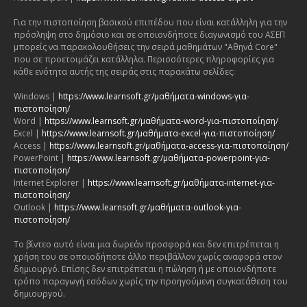
Για την πιστοποίηση βασικού επιπέδου που είναι κατάλληλη για την
πρόσληψη στο δημόσιο και σε οποιονδήποτε διαγωνισμό του ΑΣΕΠ
μπορείς να παρακολουθήσεις την σειρά μαθημάτων "Αθηνά Core"
που σε προετοιμάζει κατάλληλα. Περισσότερες πληροφορίες για
κάθε ενότητα αυτής της σειράς στις παρακάτω σελίδες:
Windows |
https://www.learnsoft.gr/μαθήματα-windows-για-
πιστοποίηση/
Word |
https://www.learnsoft.gr/μαθήματα-word-για-πιστοποίηση/
Excel |
https://www.learnsoft.gr/μαθήματα-excel-για-πιστοποίηση/
Access |
https://www.learnsoft.gr/μαθήματα-access-για-πιστοποίηση/
PowerPoint |
https://www.learnsoft.gr/μαθήματα-powerpoint-για-
πιστοποίηση/
Internet Explorer |
https://www.learnsoft.gr/μαθήματα-internet-για-
πιστοποίηση/
Outlook |
https://www.learnsoft.gr/μαθήματα-outlook-για-
πιστοποίηση/
Το βίντεο αυτό είναι μια δωρεάν προσφορά και δεν επιτρέπεται η
χρήση του σε οποιοδήποτε άλλο περιβάλλον χωρίς αναφορά στον
δημιουργό. Επίσης δεν επιτρέπεται η πώληση ή με οποιονδήποτε
τρόπο παραγωγή εσόδων χωρίς την προηγούμενη συγκατάθεση του
δημιουργού.