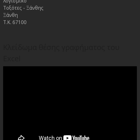
λογισμικό
Τοξότες - Ξάνθης
Ξάνθη
Τ.Κ. 67100
Κλείδωμα θέσης γραφήματος του
Excel