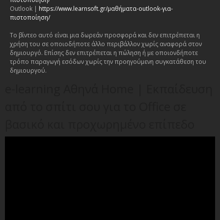
Outlook |
https://www.learnsoft.gr/μαθήματα-outlook-για-
πιστοποίηση/
Το βίντεο αυτό είναι μια δωρεάν προσφορά και δεν επιτρέπεται η
χρήση του σε οποιοδήποτε άλλο περιβάλλον χωρίς αναφορά στον
δημιουργό. Επίσης δεν επιτρέπεται η πώληση ή με οποιονδήποτε
τρόπο παραγωγή εσόδων χωρίς την προηγούμενη συγκατάθεση του
δημιουργού.
e-learning Αθηνά Home | Εκπαίδευση
από το σπίτι σου για το Office σε
βασικό και προχωρημένο επίπεδο