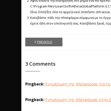
Αφού κάνετε την κατάργηση στο βήμα ένα θα πρέπει 
C:\Program Files\LearnSoft\AthinaGlobalPlatform ή C:
ίδιο). Επιλέξτε όλα τα αρχεία εκεί (πατήστε ctrl+a) 
Κατεβάστε πάλι την πλατφόρμα σύμφωνα με το έγγρα
έχετε ήδη στον υπολογιστή σας. Κατεβάστε ξανά, τώ
PREVIOUS
3
Comments
Pingback:
Ενημέρωση της πλατφόρμας για το 
Pingback:
Ενημέρωση της πλατφόρμας στην έκ