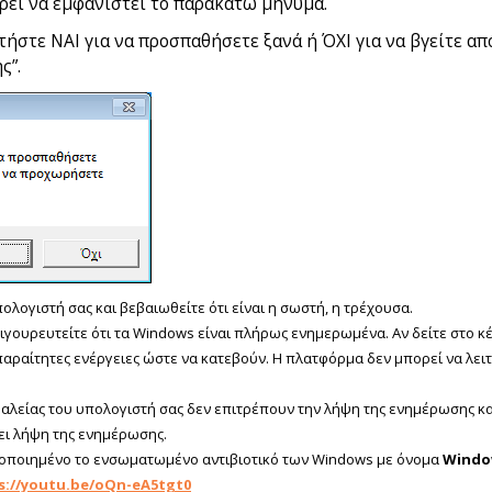
ορεί να εμφανιστεί το παρακάτω μήνυμα.
ήστε ΝΑΙ για να προσπαθήσετε ξανά ή ΌΧΙ για να βγείτε από
ς”.
λογιστή σας και βεβαιωθείτε ότι είναι η σωστή, η τρέχουσα.
σιγουρευτείτε ότι τα Windows είναι πλήρως ενημερωμένα. Αν δείτε στο
απαραίτητες ενέργειες ώστε να κατεβούν. Η πλατφόρμα δεν μπορεί να λει
αλείας του υπολογιστή σας δεν επιτρέπουν την λήψη της ενημέρωσης και 
ει λήψη της ενημέρωσης.
εργοποιημένο το ενσωματωμένο αντιβιοτικό των Windows με όνομα
Windo
s://youtu.be/oQn-eA5tgt0