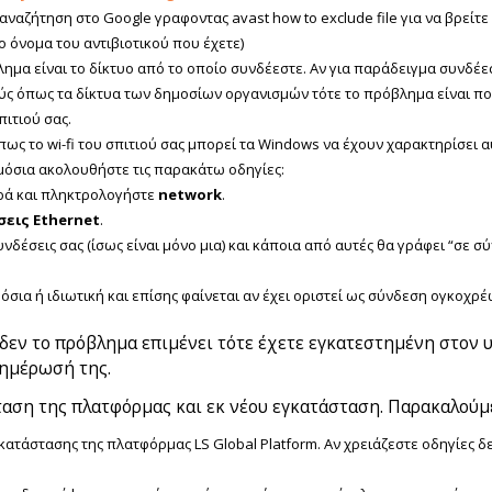
αναζήτηση στο Google γραφοντας avast how to exclude file για να βρείτε 
ο όνομα του αντιβιοτικού που έχετε)
ημα είναι το δίκτυο από το οποίο συνδέεστε. Αν για παράδειγμα συνδέεσ
ύς όπως τα δίκτυα των δημοσίων οργανισμών τότε το πρόβλημα είναι πολ
πιτιού σας.
πως το wi-fi του σπιτιού σας μπορεί τα Windows να έχουν χαρακτηρίσει α
μόσια ακολουθήστε τις παρακάτω οδηγίες:
ρά και πληκτρολογήστε
network
.
σεις Ethernet
.
νδέσεις σας (ίσως είναι μόνο μια) και κάποια από αυτές θα γράφει “σε σ
όσια ή ιδιωτική και επίσης φαίνεται αν έχει οριστεί ως σύνδεση ογκοχρέ
 δεν το πρόβλημα επιμένει τότε έχετε εγκατεστημένη στον 
νημέρωσή της.
ταση της πλατφόρμας και εκ νέου εγκατάσταση. Παρακαλούμ
ατάστασης της πλατφόρμας LS Global Platform. Αν χρειάζεστε οδηγίες δε