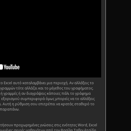
 Excel αυτό καταλαμβάνει μια περιοχή. Αν αλλάξεις το
 γραμμών τότε αλλάζει και το μέγεθος του γραφήματος.
 ή γραμμές ή αν διαγράψεις κάποιες πάλι το γράφημα
ι η εξορισμού συμπεριφορά όμως μπορείς να το αλλάξεις
. Αυτή η ρύθμιση σου επιτρέπει να κρατάς σταθερό το
 παραπάνω.
τήσουν προχωρημένες γνώσεις στις ενότητες Word, Excel
ρωμένες σειρές μαθημάτων από τον Βασίλη Ταβουλτσίδη