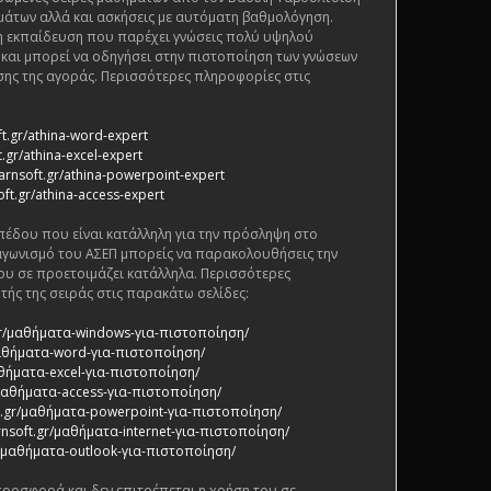
μάτων αλλά και ασκήσεις με αυτόματη βαθμολόγηση.
ένη εκπαίδευση που παρέχει γνώσεις πολύ υψηλού
ς και μπορεί να οδηγήσει στην πιστοποίηση των γνώσεων
ης της αγοράς. Περισσότερες πληροφορίες στις
ft.gr/athina-word-expert
.gr/athina-excel-expert
arnsoft.gr/athina-powerpoint-expert
oft.gr/athina-access-expert
πέδου που είναι κατάλληλη για την πρόσληψη στο
αγωνισμό του ΑΣΕΠ μπορείς να παρακολουθήσεις την
ου σε προετοιμάζει κατάλληλα. Περισσότερες
τής της σειράς στις παρακάτω σελίδες:
.gr/μαθήματα-windows-για-πιστοποίηση/
/μαθήματα-word-για-πιστοποίηση/
αθήματα-excel-για-πιστοποίηση/
/μαθήματα-access-για-πιστοποίηση/
ft.gr/μαθήματα-powerpoint-για-πιστοποίηση/
rnsoft.gr/μαθήματα-internet-για-πιστοποίηση/
gr/μαθήματα-outlook-για-πιστοποίηση/
 προσφορά και δεν επιτρέπεται η χρήση του σε