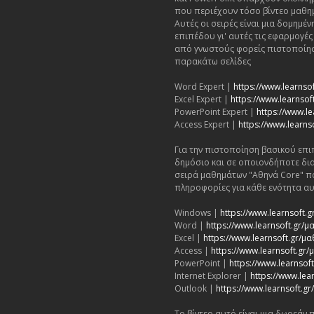
που περιέχουν τόσο βίντεο μαθη
Αυτές οι σειρές είναι μια δομημ
επιπέδου γι' αυτές τις εφαρμογέ
από γνωστούς φορείς πιστοποίησ
παρακάτω σελίδες
Word Expert |
https://www.learnso
Excel Expert |
https://www.learnsoft
PowerPoint Expert |
https://www.le
Access Expert |
https://www.learns
Για την πιστοποίηση βασικού επι
δημόσιο και σε οποιονδήποτε δι
σειρά μαθημάτων "Αθηνά Core" π
πληροφορίες για κάθε ενότητα αυ
Windows |
https://www.learnsoft
Word |
https://www.learnsoft.gr
Excel |
https://www.learnsoft.gr/μ
Access |
https://www.learnsoft.gr
PowerPoint |
https://www.learnso
Internet Explorer |
https://www.lea
Outlook |
https://www.learnsoft.
Το βίντεο αυτό είναι μια δωρεάν