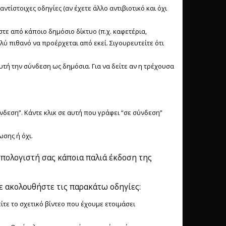
αντίστοιχες οδηγίες (αν έχετε άλλο αντιβιοτικό και όχι
τε από κάποιο δημόσιο δίκτυο (π.χ. καφετέρια,
ύ πιθανό να προέρχεται από εκεί. Σιγουρευτείτε ότι
υτή την σύνδεση ως δημόσια. Για να δείτε αν η τρέχουσα
ύνδεση”. Κάντε κλικ σε αυτή που γράφει “σε σύνδεση”
ωσης ή όχι.
υπολογιστή σας κάποια παλιά έκδοση της
ε ακολουθήστε τις παρακάτω οδηγίες:
ίτε το σχετικό βίντεο που έχουμε ετοιμάσει