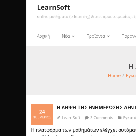
LearnSoft
online μαθήματα (e-learning) & test προετοιμασίας εξ
Αρχική
Νέα
Προϊόντα
Παραγγ
Η
Home
/
Εγκα
Η ΛΉΨΗ ΤΗΣ ΕΝΗΜΈΡΩΣΗΣ ΔΕΝ Έ
24
LearnSoft
3
Comments
Εγκατ
ΝΟΈΜΒΡΙΟΣ
Η πλατφόρμα των μαθημάτων ελέγχει αυτόματα