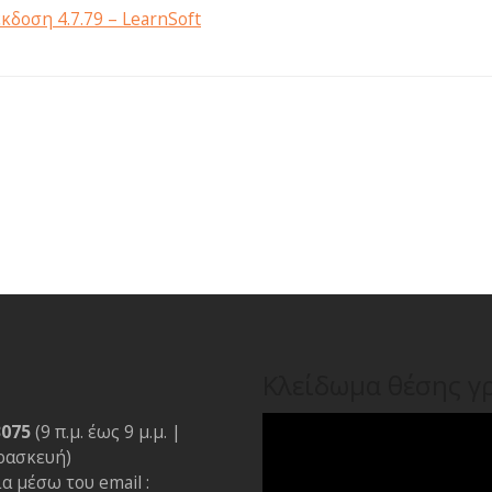
δοση 4.7.79 – LearnSoft
Κλείδωμα θέσης γ
3075
(9 π.μ. έως 9 μ.μ. |
ρασκευή)
α μέσω του email :