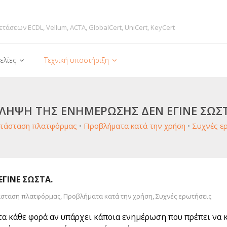
ετάσεων ECDL, Vellum, ACTA, GlobalCert, UniCert, KeyCert
ελίες
Τεχνική υποστήριξη
 ΛΉΨΗ ΤΗΣ ΕΝΗΜΈΡΩΣΗΣ ΔΕΝ ΈΓΙΝΕ ΣΩΣΤ
τάσταση πλατφόρμας
•
Προβλήματα κατά την χρήση
•
Συχνές ε
ΓΙΝΕ ΣΩΣΤΆ.
άσταση πλατφόρμας
,
Προβλήματα κατά την χρήση
,
Συχνές ερωτήσεις
 κάθε φορά αν υπάρχει κάποια ενημέρωση που πρέπει να κ