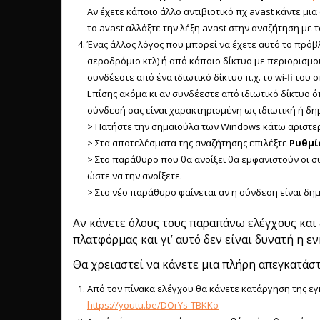
Αν έχετε κάποιο άλλο αντιβιοτικό πχ avast κάντε μια 
το avast αλλάξτε την λέξη avast στην αναζήτηση με τ
Ένας άλλος λόγος που μπορεί να έχετε αυτό το πρόβλ
αεροδρόμιο κτλ) ή από κάποιο δίκτυο με περιορισμο
συνδέεστε από ένα ιδιωτικό δίκτυο π.χ. το wi-fi του σ
Επίσης ακόμα κι αν συνδέεστε από ιδιωτικό δίκτυο ό
σύνδεσή σας είναι χαρακτηρισμένη ως ιδιωτική ή δη
> Πατήστε την σημαιούλα των Windows κάτω αριστε
> Στα αποτελέσματα της αναζήτησης επιλέξτε
Ρυθμί
> Στο παράθυρο που θα ανοίξει θα εμφανιστούν οι συ
ώστε να την ανοίξετε.
> Στο νέο παράθυρο φαίνεται αν η σύνδεση είναι δημ
Αν κάνετε όλους τους παραπάνω ελέγχους και
πλατφόρμας και γι’ αυτό δεν είναι δυνατή η ε
Θα χρειαστεί να κάνετε μια πλήρη απεγκατάσ
Από τον πίνακα ελέγχου θα κάνετε κατάργηση της εγκ
https://youtu.be/DOrYs-TBKKo