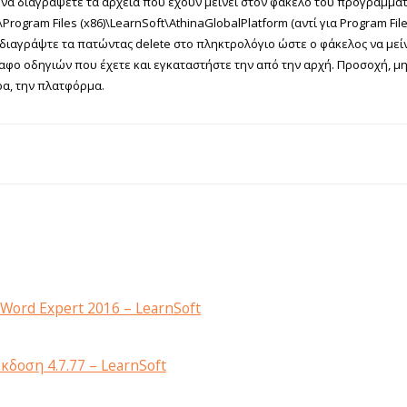
να διαγράψετε τα αρχεία που έχουν μείνει στον φάκελο του προγράμματο
\Program Files (x86)\LearnSoft\AthinaGlobalPlatform (αντί για Program Fi
και διαγράψτε τα πατώντας delete στο πληκτρολόγιο ώστε ο φάκελος να μεί
φο οδηγιών που έχετε και εγκαταστήστε την από την αρχή. Προσοχή, μ
ρα, την πλατφόρμα.
Word Expert 2016 – LearnSoft
δοση 4.7.77 – LearnSoft