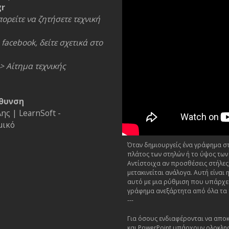
gr
ορείτε να ζητήσετε τεχνική
facebook, δείτε σχετικά στο
> Αίτημα τεχνικής
θυνση
ς | LearnSoft -
μικό
Όταν δημιουργείς ένα γράφημα στο
πλάτος των στηλών ή το ύψος των
Αντίστοιχα αν προσθέσεις στήλες
μετακινείται ανάλογα. Αυτή είνα
αυτό με μια ρύθμιση που υπάρχει
γράφημα ανεξάρτητα από όλα τα
---
Για όσους ενδιαφέρονται να αποκ
και PowerPoint υπάρχουν ολοκλη