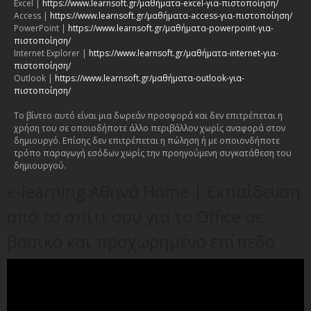
Excel |
https://www.learnsoft.gr/μαθήματα-excel-για-πιστοποίηση/
Access |
https://www.learnsoft.gr/μαθήματα-access-για-πιστοποίηση/
PowerPoint |
https://www.learnsoft.gr/μαθήματα-powerpoint-για-
πιστοποίηση/
Internet Explorer |
https://www.learnsoft.gr/μαθήματα-internet-για-
πιστοποίηση/
Outlook |
https://www.learnsoft.gr/μαθήματα-outlook-για-
πιστοποίηση/
Το βίντεο αυτό είναι μια δωρεάν προσφορά και δεν επιτρέπεται η
χρήση του σε οποιοδήποτε άλλο περιβάλλον χωρίς αναφορά στον
δημιουργό. Επίσης δεν επιτρέπεται η πώληση ή με οποιονδήποτε
τρόπο παραγωγή εσόδων χωρίς την προηγούμενη συγκατάθεση του
δημιουργού.
e-learning Αθηνά Home | Εκπαίδευση
από το σπίτι σου για το Office σε
βασικό και προχωρημένο επίπεδο