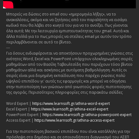
Μπορείς να δώσεις στο email σου «ημερομηνία λήξης», να το
ανακαλέσεις, ακόμα και να ζητήσεις από τον παραλήπτη να εισάγει
κωδικό που θα λάβει στο κινητό του για να το ανοίξει. Πως γίνονται
όλα αυτά; Με την λειτουργία εμπιστευτικότητας του gmail. Αυτά και
άλλα πολλά για το πως μπορείς να στείλεις email με αυτόν τον τρόπο
περιλαμβάνονται σε αυτό το βίντεο.
---
Για όσους ενδιαφέρονται να αποκτήσουν προχωρημένες γνώσεις στις
ενότητες Word, Excel και PowerPoint υπάρχουν ολοκληρωμένες σειρές
μαθημάτων από τον Βασίλη Ταβουλτσίδη που περιέχουν τόσο βίντεο
μαθημάτων αλλά και ασκήσεις με αυτόματη βαθμολόγηση. Αυτές οι
σειρές είναι μια δομημένη εκπαίδευση που παρέχει γνώσεις πολύ
υψηλού επιπέδου γι' αυτές τις εφαρμογές και μπορεί να οδηγήσει
στην πιστοποίηση των γνώσεων από γνωστούς φορείς πιστοποίησης
της αγοράς. Περισσότερες πληροφορίες στις παρακάτω σελίδες
Word Expert |
https://www.learnsoft.gr/athina-word-expert
Excel Expert |
https://www.learnsoft.gr/athina-excel-expert
PowerPoint Expert |
https://www.learnsoft.gr/athina-powerpoint-expert
Access Expert |
https://www.learnsoft.gr/athina-access-expert
Για την πιστοποίηση βασικού επιπέδου που είναι κατάλληλη για την
πρόσληψη στο δημόσιο και σε οποιονδήποτε διαγωνισμό του ΑΣΕΠ