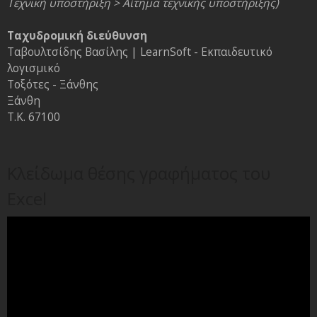
Τεχνική υποστήριξη > Αίτημα τεχνικής υποστήριξης)
Ταχυδρομική διεύθυνση
Ταβουλτσίδης Βασίλης | LearnSoft - Εκπαιδευτικό
λογισμικό
Τοξότες - Ξάνθης
Ξάνθη
Τ.Κ. 67100
Κλείδωμα θέσης γραφήματος του
Excel