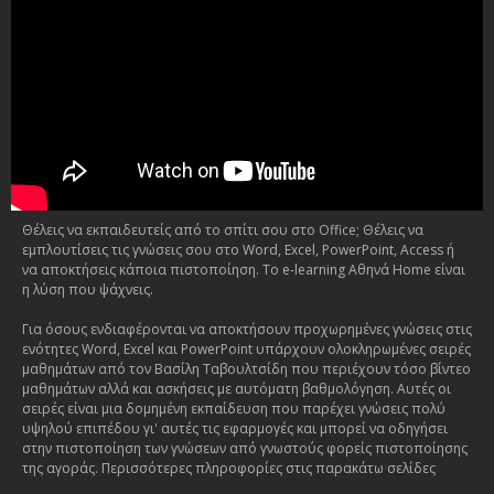
Θέλεις να εκπαιδευτείς από το σπίτι σου στο Office; Θέλεις να
εμπλουτίσεις τις γνώσεις σου στο Word, Excel, PowerPoint, Access ή
να αποκτήσεις κάποια πιστοποίηση. Το e-learning Αθηνά Home είναι
η λύση που ψάχνεις.
Για όσους ενδιαφέρονται να αποκτήσουν προχωρημένες γνώσεις στις
ενότητες Word, Excel και PowerPoint υπάρχουν ολοκληρωμένες σειρές
μαθημάτων από τον Βασίλη Ταβουλτσίδη που περιέχουν τόσο βίντεο
μαθημάτων αλλά και ασκήσεις με αυτόματη βαθμολόγηση. Αυτές οι
σειρές είναι μια δομημένη εκπαίδευση που παρέχει γνώσεις πολύ
υψηλού επιπέδου γι' αυτές τις εφαρμογές και μπορεί να οδηγήσει
στην πιστοποίηση των γνώσεων από γνωστούς φορείς πιστοποίησης
της αγοράς. Περισσότερες πληροφορίες στις παρακάτω σελίδες