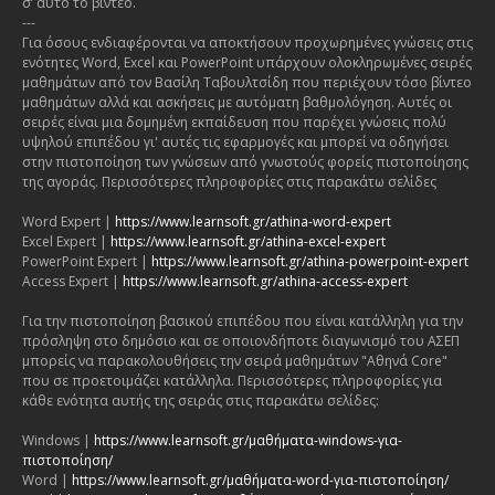
σ’ αυτό το βίντεο.
---
Για όσους ενδιαφέρονται να αποκτήσουν προχωρημένες γνώσεις στις
ενότητες Word, Excel και PowerPoint υπάρχουν ολοκληρωμένες σειρές
μαθημάτων από τον Βασίλη Ταβουλτσίδη που περιέχουν τόσο βίντεο
μαθημάτων αλλά και ασκήσεις με αυτόματη βαθμολόγηση. Αυτές οι
σειρές είναι μια δομημένη εκπαίδευση που παρέχει γνώσεις πολύ
υψηλού επιπέδου γι' αυτές τις εφαρμογές και μπορεί να οδηγήσει
στην πιστοποίηση των γνώσεων από γνωστούς φορείς πιστοποίησης
της αγοράς. Περισσότερες πληροφορίες στις παρακάτω σελίδες
Word Expert |
https://www.learnsoft.gr/athina-word-expert
Excel Expert |
https://www.learnsoft.gr/athina-excel-expert
PowerPoint Expert |
https://www.learnsoft.gr/athina-powerpoint-expert
Access Expert |
https://www.learnsoft.gr/athina-access-expert
Για την πιστοποίηση βασικού επιπέδου που είναι κατάλληλη για την
πρόσληψη στο δημόσιο και σε οποιονδήποτε διαγωνισμό του ΑΣΕΠ
μπορείς να παρακολουθήσεις την σειρά μαθημάτων "Αθηνά Core"
που σε προετοιμάζει κατάλληλα. Περισσότερες πληροφορίες για
κάθε ενότητα αυτής της σειράς στις παρακάτω σελίδες:
Windows |
https://www.learnsoft.gr/μαθήματα-windows-για-
πιστοποίηση/
Word |
https://www.learnsoft.gr/μαθήματα-word-για-πιστοποίηση/