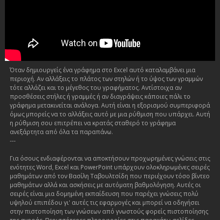
Όταν δημιουργείς ένα γράφημα στο Excel αυτό καταλαμβάνει μια
περιοχή. Αν αλλάξεις το πλάτος των στηλών ή το ύψος των γραμμών
τότε αλλάζει και το μέγεθος του γραφήματος. Αντίστοιχα αν
προσθέσεις στήλες ή γραμμές ή αν διαγράψεις κάποιες πάλι το
γράφημα μετακινείται ανάλογα. Αυτή είναι η εξορισμού συμπεριφορά
όμως μπορείς να το αλλάξεις αυτό με μια ρύθμιση που υπάρχει. Αυτή
η ρύθμιση σου επιτρέπει να κρατάς σταθερό το γράφημα
ανεξάρτητα από όλα τα παραπάνω.
---
Για όσους ενδιαφέρονται να αποκτήσουν προχωρημένες γνώσεις στις
ενότητες Word, Excel και PowerPoint υπάρχουν ολοκληρωμένες σειρές
μαθημάτων από τον Βασίλη Ταβουλτσίδη που περιέχουν τόσο βίντεο
μαθημάτων αλλά και ασκήσεις με αυτόματη βαθμολόγηση. Αυτές οι
σειρές είναι μια δομημένη εκπαίδευση που παρέχει γνώσεις πολύ
υψηλού επιπέδου γι' αυτές τις εφαρμογές και μπορεί να οδηγήσει
στην πιστοποίηση των γνώσεων από γνωστούς φορείς πιστοποίησης