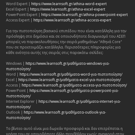
Word Expert |
https://www.learnsoft.gr/athina-word-expert
Excel Expert |
https://www.learnsoft.gr/athina-excel-expert
PowerPoint Expert |
https://www.learnsoft.gr/athina-powerpoint-expert
Access Expert |
https://www.learnsoft.gr/athina-access-expert
Για την πιστοποίηση βασικού επιπέδου που είναι κατάλληλη για την
πρόσληψη στο δημόσιο και σε οποιονδήποτε διαγωνισμό του ΑΣΕΠ
μπορείς να παρακολουθήσεις την σειρά μαθημάτων "Αθηνά Core"
που σε προετοιμάζει κατάλληλα. Περισσότερες πληροφορίες για
κάθε ενότητα αυτής της σειράς στις παρακάτω σελίδες:
Windows |
https://www.learnsoft.gr/μαθήματα-windows-για-
πιστοποίηση/
Word |
https://www.learnsoft.gr/μαθήματα-word-για-πιστοποίηση/
Excel |
https://www.learnsoft.gr/μαθήματα-excel-για-πιστοποίηση/
Access |
https://www.learnsoft.gr/μαθήματα-access-για-πιστοποίηση/
PowerPoint |
https://www.learnsoft.gr/μαθήματα-powerpoint-για-
πιστοποίηση/
Internet Explorer |
https://www.learnsoft.gr/μαθήματα-internet-για-
πιστοποίηση/
Outlook |
https://www.learnsoft.gr/μαθήματα-outlook-για-
πιστοποίηση/
Το βίντεο αυτό είναι μια δωρεάν προσφορά και δεν επιτρέπεται η
χρήση του σε οποιοδήποτε άλλο περιβάλλον χωρίς αναφορά στον