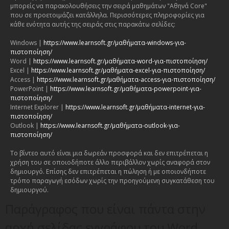
μπορείς να παρακολουθήσεις την σειρά μαθημάτων "Αθηνά Core"
που σε προετοιμάζει κατάλληλα. Περισσότερες πληροφορίες για
κάθε ενότητα αυτής της σειράς στις παρακάτω σελίδες:
Windows |
https://www.learnsoft.gr/μαθήματα-windows-για-
πιστοποίηση/
Word |
https://www.learnsoft.gr/μαθήματα-word-για-πιστοποίηση/
Excel |
https://www.learnsoft.gr/μαθήματα-excel-για-πιστοποίηση/
Access |
https://www.learnsoft.gr/μαθήματα-access-για-πιστοποίηση/
PowerPoint |
https://www.learnsoft.gr/μαθήματα-powerpoint-για-
πιστοποίηση/
Internet Explorer |
https://www.learnsoft.gr/μαθήματα-internet-για-
πιστοποίηση/
Outlook |
https://www.learnsoft.gr/μαθήματα-outlook-για-
πιστοποίηση/
Το βίντεο αυτό είναι μια δωρεάν προσφορά και δεν επιτρέπεται η
χρήση του σε οποιοδήποτε άλλο περιβάλλον χωρίς αναφορά στον
δημιουργό. Επίσης δεν επιτρέπεται η πώληση ή με οποιονδήποτε
τρόπο παραγωγή εσόδων χωρίς την προηγούμενη συγκατάθεση του
δημιουργού.
Παράγραφος που είναι πάντα στην
αρχή σελίδας εγγράφου του Word