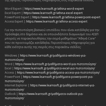
της αγοράς. Περισσότερες πληροφορίες στις παρακάτω σελίδες
Word Expert |
https://www.learnsoft.gr/athina-word-expert
Excel Expert |
https://www.learnsoft.gr/athina-excel-expert
PowerPoint Expert |
https://www.learnsoft.gr/athina-powerpoint-expert
Access Expert |
https://www.learnsoft.gr/athina-access-expert
Για την πιστοποίηση βασικού επιπέδου που είναι κατάλληλη για την
πρόσληψη στο δημόσιο και σε οποιονδήποτε διαγωνισμό του ΑΣΕΠ
μπορείς να παρακολουθήσεις την σειρά μαθημάτων "Αθηνά Core"
που σε προετοιμάζει κατάλληλα. Περισσότερες πληροφορίες για
κάθε ενότητα αυτής της σειράς στις παρακάτω σελίδες:
Windows |
https://www.learnsoft.gr/μαθήματα-windows-για-
πιστοποίηση/
Word |
https://www.learnsoft.gr/μαθήματα-word-για-πιστοποίηση/
Excel |
https://www.learnsoft.gr/μαθήματα-excel-για-πιστοποίηση/
Access |
https://www.learnsoft.gr/μαθήματα-access-για-πιστοποίηση/
PowerPoint |
https://www.learnsoft.gr/μαθήματα-powerpoint-για-
πιστοποίηση/
Internet Explorer |
https://www.learnsoft.gr/μαθήματα-internet-για-
πιστοποίηση/
Outlook |
https://www.learnsoft.gr/μαθήματα-outlook-για-
πιστοποίηση/