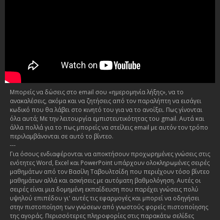
Μπορείς να δώσεις στο email σου «ημερομηνία λήξης», να το
ανακαλέσεις, ακόμα και να ζητήσεις από τον παραλήπτη να εισάγει
κωδικό που θα λάβει στο κινητό του για να το ανοίξει. Πως γίνονται
όλα αυτά; Με την λειτουργία εμπιστευτικότητας του gmail. Αυτά και
άλλα πολλά για το πως μπορείς να στείλεις email με αυτόν τον τρόπο
περιλαμβάνονται σε αυτό το βίντεο.
---
Για όσους ενδιαφέρονται να αποκτήσουν προχωρημένες γνώσεις στις
ενότητες Word, Excel και PowerPoint υπάρχουν ολοκληρωμένες σειρές
μαθημάτων από τον Βασίλη Ταβουλτσίδη που περιέχουν τόσο βίντεο
μαθημάτων αλλά και ασκήσεις με αυτόματη βαθμολόγηση. Αυτές οι
σειρές είναι μια δομημένη εκπαίδευση που παρέχει γνώσεις πολύ
υψηλού επιπέδου γι' αυτές τις εφαρμογές και μπορεί να οδηγήσει
στην πιστοποίηση των γνώσεων από γνωστούς φορείς πιστοποίησης
της αγοράς. Περισσότερες πληροφορίες στις παρακάτω σελίδες