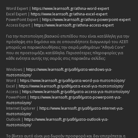
Word Expert |
https://www.learnsoft.gr/athina-word-expert
Excel Expert |
https://www.learnsoft.gr/athina-excel-expert
PowerPoint Expert |
https://www.learnsoft.gr/athina-powerpoint-expert
Access Expert |
https://www.learnsoft.gr/athina-access-expert
Για την πιστοποίηση βασικού επιπέδου που είναι κατάλληλη για την
πρόσληψη στο δημόσιο και σε οποιονδήποτε διαγωνισμό του ΑΣΕΠ
μπορείς να παρακολουθήσεις την σειρά μαθημάτων "Αθηνά Core"
που σε προετοιμάζει κατάλληλα. Περισσότερες πληροφορίες για
κάθε ενότητα αυτής της σειράς στις παρακάτω σελίδες:
Windows |
https://www.learnsoft.gr/μαθήματα-windows-για-
πιστοποίηση/
Word |
https://www.learnsoft.gr/μαθήματα-word-για-πιστοποίηση/
Excel |
https://www.learnsoft.gr/μαθήματα-excel-για-πιστοποίηση/
Access |
https://www.learnsoft.gr/μαθήματα-access-για-πιστοποίηση/
PowerPoint |
https://www.learnsoft.gr/μαθήματα-powerpoint-για-
πιστοποίηση/
Internet Explorer |
https://www.learnsoft.gr/μαθήματα-internet-για-
πιστοποίηση/
Outlook |
https://www.learnsoft.gr/μαθήματα-outlook-για-
πιστοποίηση/
Το βίντεο αυτό είναι μια δωρεάν προσφορά και δεν επιτρέπεται η