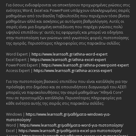
Για όσους ενδιαφέρονται να αποκτήσουν προχωρημένες γνώσεις στις
ενότητες Word, Excel και PowerPoint υπάρχουν ολοκληρωμένες σειρές
μαθημάτων από τον Βασίλη Ταβουλτσίδη που περιέχουν τόσο βίντεο
μαθημάτων αλλά και ασκήσεις με αυτόματη βαθμολόγηση. Αυτές οι
σειρές είναι μια δομημένη εκπαίδευση που παρέχει γνώσεις πολύ
υψηλού επιπέδου γι' αυτές τις εφαρμογές και μπορεί να οδηγήσει
στην πιστοποίηση των γνώσεων από γνωστούς φορείς πιστοποίησης
της αγοράς. Περισσότερες πληροφορίες στις παρακάτω σελίδες
Word Expert |
https://www.learnsoft.gr/athina-word-expert
Excel Expert |
https://www.learnsoft.gr/athina-excel-expert
PowerPoint Expert |
https://www.learnsoft.gr/athina-powerpoint-expert
Access Expert |
https://www.learnsoft.gr/athina-access-expert
Για την πιστοποίηση βασικού επιπέδου που είναι κατάλληλη για την
πρόσληψη στο δημόσιο και σε οποιονδήποτε διαγωνισμό του ΑΣΕΠ
μπορείς να παρακολουθήσεις την σειρά μαθημάτων "Αθηνά Core"
που σε προετοιμάζει κατάλληλα. Περισσότερες πληροφορίες για
κάθε ενότητα αυτής της σειράς στις παρακάτω σελίδες:
Windows |
https://www.learnsoft.gr/μαθήματα-windows-για-
πιστοποίηση/
Word |
https://www.learnsoft.gr/μαθήματα-word-για-πιστοποίηση/
Excel |
https://www.learnsoft.gr/μαθήματα-excel-για-πιστοποίηση/