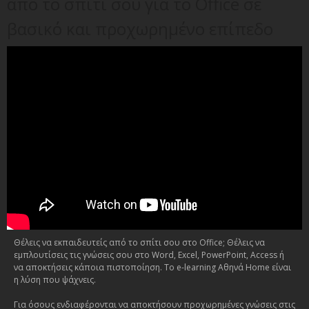
από το σπίτι σου για το Office σε
βασικό και προχωρημένο επίπεδο
Θέλεις να εκπαιδευτείς από το σπίτι σου στο Office; Θέλεις να
εμπλουτίσεις τις γνώσεις σου στο Word, Excel, PowerPoint, Access ή
να αποκτήσεις κάποια πιστοποίηση. Το e-learning Αθηνά Home είναι
η λύση που ψάχνεις.
Για όσους ενδιαφέρονται να αποκτήσουν προχωρημένες γνώσεις στις