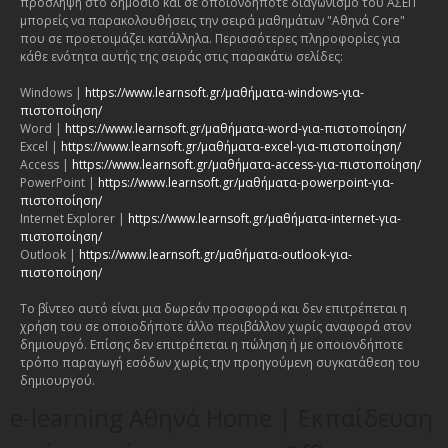
πρόσληψη στο δημόσιο και σε οποιονδήποτε διαγωνισμό του ΑΣΕΠ
μπορείς να παρακολουθήσεις την σειρά μαθημάτων "Αθηνά Core"
που σε προετοιμάζει κατάλληλα. Περισσότερες πληροφορίες για
κάθε ενότητα αυτής της σειράς στις παρακάτω σελίδες:
Windows |
https://www.learnsoft.gr/μαθήματα-windows-για-
πιστοποίηση/
Word |
https://www.learnsoft.gr/μαθήματα-word-για-πιστοποίηση/
Excel |
https://www.learnsoft.gr/μαθήματα-excel-για-πιστοποίηση/
Access |
https://www.learnsoft.gr/μαθήματα-access-για-πιστοποίηση/
PowerPoint |
https://www.learnsoft.gr/μαθήματα-powerpoint-για-
πιστοποίηση/
Internet Explorer |
https://www.learnsoft.gr/μαθήματα-internet-για-
πιστοποίηση/
Outlook |
https://www.learnsoft.gr/μαθήματα-outlook-για-
πιστοποίηση/
Το βίντεο αυτό είναι μια δωρεάν προσφορά και δεν επιτρέπεται η
χρήση του σε οποιοδήποτε άλλο περιβάλλον χωρίς αναφορά στον
δημιουργό. Επίσης δεν επιτρέπεται η πώληση ή με οποιονδήποτε
τρόπο παραγωγή εσόδων χωρίς την προηγούμενη συγκατάθεση του
δημιουργού.
e-learning Αθηνά Home | Εκπαίδευση