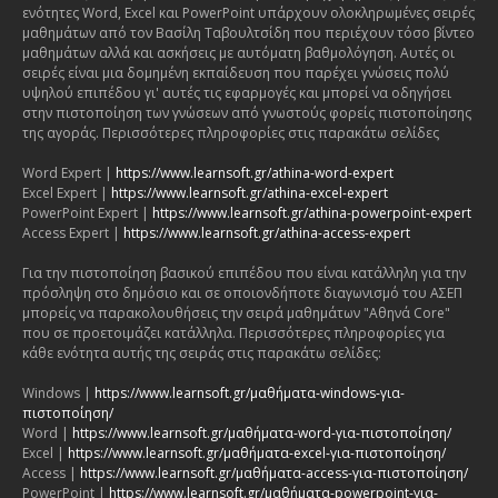
ενότητες Word, Excel και PowerPoint υπάρχουν ολοκληρωμένες σειρές
μαθημάτων από τον Βασίλη Ταβουλτσίδη που περιέχουν τόσο βίντεο
μαθημάτων αλλά και ασκήσεις με αυτόματη βαθμολόγηση. Αυτές οι
σειρές είναι μια δομημένη εκπαίδευση που παρέχει γνώσεις πολύ
υψηλού επιπέδου γι' αυτές τις εφαρμογές και μπορεί να οδηγήσει
στην πιστοποίηση των γνώσεων από γνωστούς φορείς πιστοποίησης
της αγοράς. Περισσότερες πληροφορίες στις παρακάτω σελίδες
Word Expert |
https://www.learnsoft.gr/athina-word-expert
Excel Expert |
https://www.learnsoft.gr/athina-excel-expert
PowerPoint Expert |
https://www.learnsoft.gr/athina-powerpoint-expert
Access Expert |
https://www.learnsoft.gr/athina-access-expert
Για την πιστοποίηση βασικού επιπέδου που είναι κατάλληλη για την
πρόσληψη στο δημόσιο και σε οποιονδήποτε διαγωνισμό του ΑΣΕΠ
μπορείς να παρακολουθήσεις την σειρά μαθημάτων "Αθηνά Core"
που σε προετοιμάζει κατάλληλα. Περισσότερες πληροφορίες για
κάθε ενότητα αυτής της σειράς στις παρακάτω σελίδες:
Windows |
https://www.learnsoft.gr/μαθήματα-windows-για-
πιστοποίηση/
Word |
https://www.learnsoft.gr/μαθήματα-word-για-πιστοποίηση/
Excel |
https://www.learnsoft.gr/μαθήματα-excel-για-πιστοποίηση/
Access |
https://www.learnsoft.gr/μαθήματα-access-για-πιστοποίηση/
PowerPoint |
https://www.learnsoft.gr/μαθήματα-powerpoint-για-