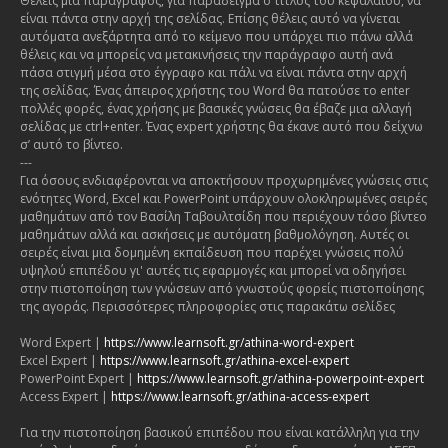
Θέλεις μια παράγραφος, για παράδειγμα ο τίτλος του κεφαλαίου, να
είναι πάντα στην αρχή της σελίδας. Επίσης θέλεις αυτό να γίνεται
αυτόματα ανεξάρτητα από το κείμενο που υπάρχει πιο πάνω αλλά
θέλεις και να μπορείς να μετακινήσεις την παράγραφο αυτή ανά
πάσα στιγμή μέσα στο έγγραφο και πάλι να είναι πάντα στην αρχή
της σελίδας. Ένας άπειρος χρήστης του Word θα πατούσε το enter
πολλές φορές, ένας χρήσης με βασικές γνώσεις θα έβαζε μια αλλαγή
σελίδας με ctrl+enter. Ένας expert χρήστης θα έκανε αυτό που δείχνω
σ’ αυτό το βίντεο.
---
Για όσους ενδιαφέρονται να αποκτήσουν προχωρημένες γνώσεις στις
ενότητες Word, Excel και PowerPoint υπάρχουν ολοκληρωμένες σειρές
μαθημάτων από τον Βασίλη Ταβουλτσίδη που περιέχουν τόσο βίντεο
μαθημάτων αλλά και ασκήσεις με αυτόματη βαθμολόγηση. Αυτές οι
σειρές είναι μια δομημένη εκπαίδευση που παρέχει γνώσεις πολύ
υψηλού επιπέδου γι' αυτές τις εφαρμογές και μπορεί να οδηγήσει
στην πιστοποίηση των γνώσεων από γνωστούς φορείς πιστοποίησης
της αγοράς. Περισσότερες πληροφορίες στις παρακάτω σελίδες
Word Expert |
https://www.learnsoft.gr/athina-word-expert
Excel Expert |
https://www.learnsoft.gr/athina-excel-expert
PowerPoint Expert |
https://www.learnsoft.gr/athina-powerpoint-expert
Access Expert |
https://www.learnsoft.gr/athina-access-expert
Για την πιστοποίηση βασικού επιπέδου που είναι κατάλληλη για την