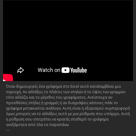
Όταν δημιουργείς ένα γράφημα στο Excel αυτό καταλαμβάνει μια
περιοχή. Αν αλλάξεις το πλάτος των στηλών ή το ύψος των γραμμών
τότε αλλάζει και το μέγεθος του γραφήματος. Αντίστοιχα αν
προσθέσεις στήλες ή γραμμές ή αν διαγράψεις κάποιες πάλι το
γράφημα μετακινείται ανάλογα. Αυτή είναι η εξορισμού συμπεριφορά
όμως μπορείς να το αλλάξεις αυτό με μια ρύθμιση που υπάρχει. Αυτή
η ρύθμιση σου επιτρέπει να κρατάς σταθερό το γράφημα
ανεξάρτητα από όλα τα παραπάνω.
---