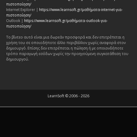
πιστοποίηση/
Internet Explorer |
https://www.learnsoft.gr/μαθήματα-internet-για-
πιστοποίηση/
Outlook |
https://www.learnsoft.gr/μαθήματα-outlook-για-
πιστοποίηση/
Το βίντεο αυτό είναι μια δωρεάν προσφορά και δεν επιτρέπεται η
χρήση του σε οποιοδήποτε άλλο περιβάλλον χωρίς αναφορά στον
δημιουργό. Επίσης δεν επιτρέπεται η πώληση ή με οποιονδήποτε
τρόπο παραγωγή εσόδων χωρίς την προηγούμενη συγκατάθεση του
δημιουργού.
LearnSoft © 2006 - 2026