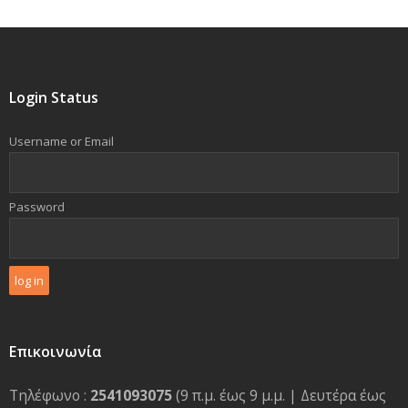
Login Status
Username or Email
Password
Επικοινωνία
Τηλέφωνο :
2541093075
(9 π.μ. έως 9 μ.μ. | Δευτέρα έως