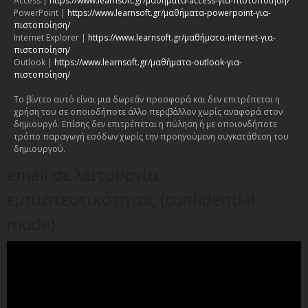
Access |
https://www.learnsoft.gr/μαθήματα-access-για-πιστοποίηση/
PowerPoint |
https://www.learnsoft.gr/μαθήματα-powerpoint-για-
πιστοποίηση/
Internet Explorer |
https://www.learnsoft.gr/μαθήματα-internet-για-
πιστοποίηση/
Outlook |
https://www.learnsoft.gr/μαθήματα-outlook-για-
πιστοποίηση/
Το βίντεο αυτό είναι μια δωρεάν προσφορά και δεν επιτρέπεται η
χρήση του σε οποιοδήποτε άλλο περιβάλλον χωρίς αναφορά στον
δημιουργό. Επίσης δεν επιτρέπεται η πώληση ή με οποιονδήποτε
τρόπο παραγωγή εσόδων χωρίς την προηγούμενη συγκατάθεση του
δημιουργού.
email σε λειτουργία
εμπιστευτικότητας (confidential
mode)