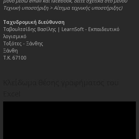
μόνο μέσω email και facebook, δείτε σχετικά στο μενού
Τεχνική υποστήριξη > Αίτημα τεχνικής υποστήριξης)
Ταχυδρομική διεύθυνση
Ταβουλτσίδης Βασίλης | LearnSoft - Εκπαιδευτικό
λογισμικό
Τοξότες - Ξάνθης
Ξάνθη
Τ.Κ. 67100
Κλείδωμα θέσης γραφήματος του
Excel