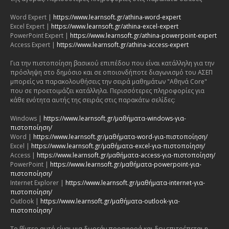
Word Expert |
https://www.learnsoft.gr/athina-word-expert
Excel Expert |
https://www.learnsoft.gr/athina-excel-expert
PowerPoint Expert |
https://www.learnsoft.gr/athina-powerpoint-expert
Access Expert |
https://www.learnsoft.gr/athina-access-expert
Για την πιστοποίηση βασικού επιπέδου που είναι κατάλληλη για την
πρόσληψη στο δημόσιο και σε οποιονδήποτε διαγωνισμό του ΑΣΕΠ
μπορείς να παρακολουθήσεις την σειρά μαθημάτων "Αθηνά Core"
που σε προετοιμάζει κατάλληλα. Περισσότερες πληροφορίες για
κάθε ενότητα αυτής της σειράς στις παρακάτω σελίδες:
Windows |
https://www.learnsoft.gr/μαθήματα-windows-για-
πιστοποίηση/
Word |
https://www.learnsoft.gr/μαθήματα-word-για-πιστοποίηση/
Excel |
https://www.learnsoft.gr/μαθήματα-excel-για-πιστοποίηση/
Access |
https://www.learnsoft.gr/μαθήματα-access-για-πιστοποίηση/
PowerPoint |
https://www.learnsoft.gr/μαθήματα-powerpoint-για-
πιστοποίηση/
Internet Explorer |
https://www.learnsoft.gr/μαθήματα-internet-για-
πιστοποίηση/
Outlook |
https://www.learnsoft.gr/μαθήματα-outlook-για-
πιστοποίηση/
Το βίντεο αυτό είναι μια δωρεάν προσφορά και δεν επιτρέπεται η