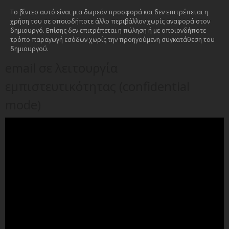
Το βίντεο αυτό είναι μια δωρεάν προσφορά και δεν επιτρέπεται η
χρήση του σε οποιοδήποτε άλλο περιβάλλον χωρίς αναφορά στον
δημιουργό. Επίσης δεν επιτρέπεται η πώληση ή με οποιονδήποτε
τρόπο παραγωγή εσόδων χωρίς την προηγούμενη συγκατάθεση του
δημιουργού.
email σε λειτουργία
εμπιστευτικότητας (confidential
mode)