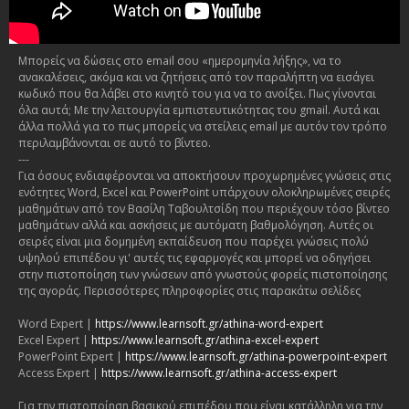
Μπορείς να δώσεις στο email σου «ημερομηνία λήξης», να το
ανακαλέσεις, ακόμα και να ζητήσεις από τον παραλήπτη να εισάγει
κωδικό που θα λάβει στο κινητό του για να το ανοίξει. Πως γίνονται
όλα αυτά; Με την λειτουργία εμπιστευτικότητας του gmail. Αυτά και
άλλα πολλά για το πως μπορείς να στείλεις email με αυτόν τον τρόπο
περιλαμβάνονται σε αυτό το βίντεο.
---
Για όσους ενδιαφέρονται να αποκτήσουν προχωρημένες γνώσεις στις
ενότητες Word, Excel και PowerPoint υπάρχουν ολοκληρωμένες σειρές
μαθημάτων από τον Βασίλη Ταβουλτσίδη που περιέχουν τόσο βίντεο
μαθημάτων αλλά και ασκήσεις με αυτόματη βαθμολόγηση. Αυτές οι
σειρές είναι μια δομημένη εκπαίδευση που παρέχει γνώσεις πολύ
υψηλού επιπέδου γι' αυτές τις εφαρμογές και μπορεί να οδηγήσει
στην πιστοποίηση των γνώσεων από γνωστούς φορείς πιστοποίησης
της αγοράς. Περισσότερες πληροφορίες στις παρακάτω σελίδες
Word Expert |
https://www.learnsoft.gr/athina-word-expert
Excel Expert |
https://www.learnsoft.gr/athina-excel-expert
PowerPoint Expert |
https://www.learnsoft.gr/athina-powerpoint-expert
Access Expert |
https://www.learnsoft.gr/athina-access-expert
Για την πιστοποίηση βασικού επιπέδου που είναι κατάλληλη για την