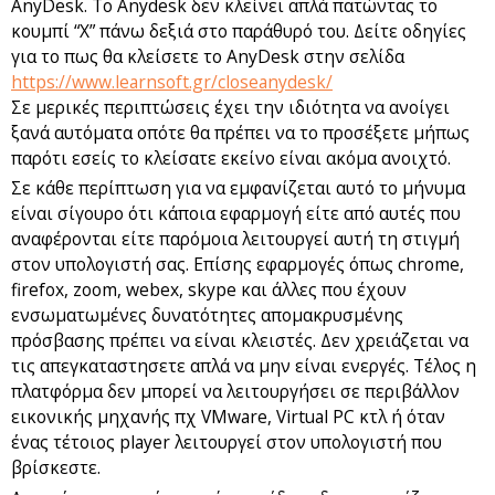
AnyDesk. Το Anydesk δεν κλείνει απλά πατώντας το
κουμπί “Χ” πάνω δεξιά στο παράθυρό του. Δείτε οδηγίες
για το πως θα κλείσετε το AnyDesk στην σελίδα
https://www.learnsoft.gr/closeanydesk/
Σε μερικές περιπτώσεις έχει την ιδιότητα να ανοίγει
ξανά αυτόματα οπότε θα πρέπει να το προσέξετε μήπως
παρότι εσείς το κλείσατε εκείνο είναι ακόμα ανοιχτό.
Σε κάθε περίπτωση για να εμφανίζεται αυτό το μήνυμα
είναι σίγουρο ότι κάποια εφαρμογή είτε από αυτές που
αναφέρονται είτε παρόμοια λειτουργεί αυτή τη στιγμή
στον υπολογιστή σας. Επίσης εφαρμογές όπως chrome,
firefox, zoom, webex, skype και άλλες που έχουν
ενσωματωμένες δυνατότητες απομακρυσμένης
πρόσβασης πρέπει να είναι κλειστές. Δεν χρειάζεται να
τις απεγκαταστησετε απλά να μην είναι ενεργές. Τέλος η
πλατφόρμα δεν μπορεί να λειτουργήσει σε περιβάλλον
εικονικής μηχανής πχ VMware, Virtual PC κτλ ή όταν
ένας τέτοιος player λειτουργεί στον υπολογιστή που
βρίσκεστε.