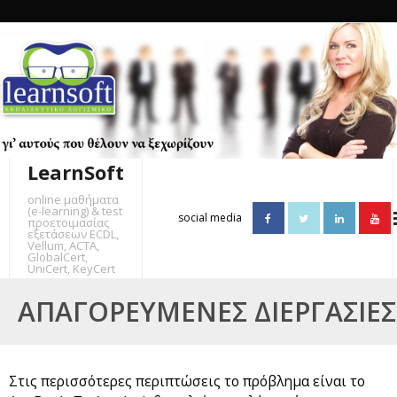
Skip
to
content
LearnSoft
online μαθήματα
(e-learning) & test
social media
προετοιμασίας
εξετάσεων ECDL,
Vellum, ACTA,
GlobalCert,
UniCert, KeyCert
ΑΠΑΓΟΡΕΥΜΈΝΕΣ ΔΙΕΡΓΑΣΊΕΣ
Στις περισσότερες περιπτώσεις το πρόβλημα είναι το