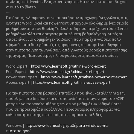
σελίδας με ctrl+enter. Ένας expert χρήστης θα έκανε αυτό που δείχνω
σ’ αυτό το βίντεο.
---
Για όσους ενδιαφέρονται να αποκτήσουν προχωρημένες γνώσεις στις
ενότητες Word, Excel και PowerPoint υπάρχουν ολοκληρωμένες σειρές
μαθημάτων από τον Βασίλη Ταβουλτσίδη που περιέχουν τόσο βίντεο
μαθημάτων αλλά και ασκήσεις με αυτόματη βαθμολόγηση. Αυτές οι
σειρές είναι μια δομημένη εκπαίδευση που παρέχει γνώσεις πολύ
υψηλού επιπέδου γι' αυτές τις εφαρμογές και μπορεί να οδηγήσει
στην πιστοποίηση των γνώσεων από γνωστούς φορείς πιστοποίησης
της αγοράς. Περισσότερες πληροφορίες στις παρακάτω σελίδες
Word Expert |
https://www.learnsoft.gr/athina-word-expert
Excel Expert |
https://www.learnsoft.gr/athina-excel-expert
PowerPoint Expert |
https://www.learnsoft.gr/athina-powerpoint-expert
Access Expert |
https://www.learnsoft.gr/athina-access-expert
Για την πιστοποίηση βασικού επιπέδου που είναι κατάλληλη για την
πρόσληψη στο δημόσιο και σε οποιονδήποτε διαγωνισμό του ΑΣΕΠ
μπορείς να παρακολουθήσεις την σειρά μαθημάτων "Αθηνά Core"
που σε προετοιμάζει κατάλληλα. Περισσότερες πληροφορίες για
κάθε ενότητα αυτής της σειράς στις παρακάτω σελίδες:
Windows |
https://www.learnsoft.gr/μαθήματα-windows-για-
πιστοποίηση/