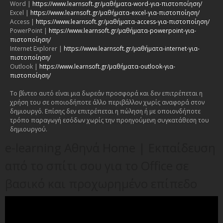
Word |
https://www.learnsoft.gr/μαθήματα-word-για-πιστοποίηση/
Excel |
https://www.learnsoft.gr/μαθήματα-excel-για-πιστοποίηση/
Access |
https://www.learnsoft.gr/μαθήματα-access-για-πιστοποίηση/
PowerPoint |
https://www.learnsoft.gr/μαθήματα-powerpoint-για-
πιστοποίηση/
Internet Explorer |
https://www.learnsoft.gr/μαθήματα-internet-για-
πιστοποίηση/
Outlook |
https://www.learnsoft.gr/μαθήματα-outlook-για-
πιστοποίηση/
Το βίντεο αυτό είναι μια δωρεάν προσφορά και δεν επιτρέπεται η
χρήση του σε οποιοδήποτε άλλο περιβάλλον χωρίς αναφορά στον
δημιουργό. Επίσης δεν επιτρέπεται η πώληση ή με οποιονδήποτε
τρόπο παραγωγή εσόδων χωρίς την προηγούμενη συγκατάθεση του
δημιουργού.
e-learning Αθηνά Home | Εκπαίδευση
από το σπίτι σου για το Office σε
βασικό και προχωρημένο επίπεδο