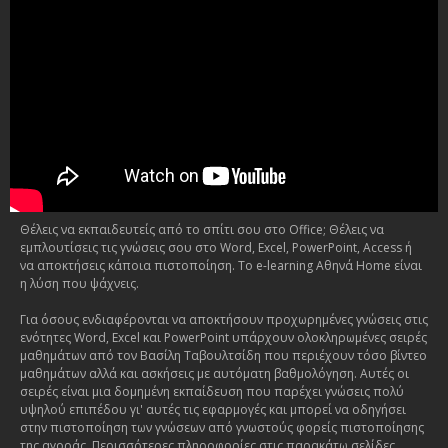
Θέλεις να εκπαιδευτείς από το σπίτι σου στο Office; Θέλεις να
εμπλουτίσεις τις γνώσεις σου στο Word, Excel, PowerPoint, Access ή
να αποκτήσεις κάποια πιστοποίηση. Το e-learning Αθηνά Home είναι
η λύση που ψάχνεις.
Για όσους ενδιαφέρονται να αποκτήσουν προχωρημένες γνώσεις στις
ενότητες Word, Excel και PowerPoint υπάρχουν ολοκληρωμένες σειρές
μαθημάτων από τον Βασίλη Ταβουλτσίδη που περιέχουν τόσο βίντεο
μαθημάτων αλλά και ασκήσεις με αυτόματη βαθμολόγηση. Αυτές οι
σειρές είναι μια δομημένη εκπαίδευση που παρέχει γνώσεις πολύ
υψηλού επιπέδου γι' αυτές τις εφαρμογές και μπορεί να οδηγήσει
στην πιστοποίηση των γνώσεων από γνωστούς φορείς πιστοποίησης
της αγοράς. Περισσότερες πληροφορίες στις παρακάτω σελίδες