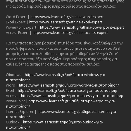
στην πιστοποίηση των γνώσεων από γνωστούς φορείς πιστοποίησης
της αγοράς. Περισσότερες πληροφορίες στις παρακάτω σελίδες
Word Expert |
https://www.learnsoft.gr/athina-word-expert
Excel Expert |
https://www.learnsoft.gr/athina-excel-expert
PowerPoint Expert |
https://www.learnsoft.gr/athina-powerpoint-expert
Access Expert |
https://www.learnsoft.gr/athina-access-expert
Για την πιστοποίηση βασικού επιπέδου που είναι κατάλληλη για την
πρόσληψη στο δημόσιο και σε οποιονδήποτε διαγωνισμό του ΑΣΕΠ
μπορείς να παρακολουθήσεις την σειρά μαθημάτων "Αθηνά Core"
που σε προετοιμάζει κατάλληλα. Περισσότερες πληροφορίες για
κάθε ενότητα αυτής της σειράς στις παρακάτω σελίδες:
Windows |
https://www.learnsoft.gr/μαθήματα-windows-για-
πιστοποίηση/
Word |
https://www.learnsoft.gr/μαθήματα-word-για-πιστοποίηση/
Excel |
https://www.learnsoft.gr/μαθήματα-excel-για-πιστοποίηση/
Access |
https://www.learnsoft.gr/μαθήματα-access-για-πιστοποίηση/
PowerPoint |
https://www.learnsoft.gr/μαθήματα-powerpoint-για-
πιστοποίηση/
Internet Explorer |
https://www.learnsoft.gr/μαθήματα-internet-για-
πιστοποίηση/
Outlook |
https://www.learnsoft.gr/μαθήματα-outlook-για-
πιστοποίηση/