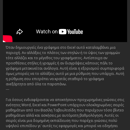
Όταν δημιουργείς ένα γράφημα στο Excel αυτό καταλαμβάνει μια
περιοχή. Αν αλλάξεις το πλάτος των στηλών ή το ύψος των γραμμών
τότε αλλάζει και το μέγεθος του γραφήματος. Αντίστοιχα αν
προσθέσεις στήλες ή γραμμές ή αν διαγράψεις κάποιες πάλι το
γράφημα μετακινείται ανάλογα. Αυτή είναι η εξορισμού συμπεριφορά
όμως μπορείς να το αλλάξεις αυτό με μια ρύθμιση που υπάρχει. Αυτή
η ρύθμιση σου επιτρέπει να κρατάς σταθερό το γράφημα
ανεξάρτητα από όλα τα παραπάνω.
---
Για όσους ενδιαφέρονται να αποκτήσουν προχωρημένες γνώσεις στις
ενότητες Word, Excel και PowerPoint υπάρχουν ολοκληρωμένες σειρές
μαθημάτων από τον Βασίλη Ταβουλτσίδη που περιέχουν τόσο βίντεο
μαθημάτων αλλά και ασκήσεις με αυτόματη βαθμολόγηση. Αυτές οι
σειρές είναι μια δομημένη εκπαίδευση που παρέχει γνώσεις πολύ
υψηλού επιπέδου γι' αυτές τις εφαρμογές και μπορεί να οδηγήσει