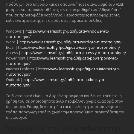
πρόσληψη στο δημόσιο και σε οποιονδήποτε διαγωνισμό του ΑΣΕΠ
μπορείς να παρακολουθήσεις την σειρά μαθημάτων "Αθηνά Core"
που σε προετοιμάζει κατάλληλα. Περισσότερες πληροφορίες για
κάθε ενότητα αυτής της σειράς στις παρακάτω σελίδες:
Windows |
https://www.learnsoft.gr/μαθήματα-windows-για-
πιστοποίηση/
Word |
https://www.learnsoft.gr/μαθήματα-word-για-πιστοποίηση/
Excel |
https://www.learnsoft.gr/μαθήματα-excel-για-πιστοποίηση/
Access |
https://www.learnsoft.gr/μαθήματα-access-για-πιστοποίηση/
PowerPoint |
https://www.learnsoft.gr/μαθήματα-powerpoint-για-
πιστοποίηση/
Internet Explorer |
https://www.learnsoft.gr/μαθήματα-internet-για-
πιστοποίηση/
Outlook |
https://www.learnsoft.gr/μαθήματα-outlook-για-
πιστοποίηση/
Το βίντεο αυτό είναι μια δωρεάν προσφορά και δεν επιτρέπεται η
χρήση του σε οποιοδήποτε άλλο περιβάλλον χωρίς αναφορά στον
δημιουργό. Επίσης δεν επιτρέπεται η πώληση ή με οποιονδήποτε
τρόπο παραγωγή εσόδων χωρίς την προηγούμενη συγκατάθεση του
δημιουργού.
Παράγραφος που είναι πάντα στην