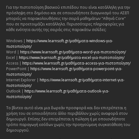
Για την πιστοποίηση βασικού επιπέδου που είναι κατάλληλη για την
πρόσληψη στο δημόσιο και σε οποιονδήποτε διαγωνισμό του ΑΣΕΠ
μπορείς να παρακολουθήσεις την σειρά μαθημάτων "Αθηνά Core"
που σε προετοιμάζει κατάλληλα. Περισσότερες πληροφορίες για
κάθε ενότητα αυτής της σειράς στις παρακάτω σελίδες:
Windows |
https://www.learnsoft.gr/μαθήματα-windows-για-
πιστοποίηση/
Word |
https://www.learnsoft.gr/μαθήματα-word-για-πιστοποίηση/
Excel |
https://www.learnsoft.gr/μαθήματα-excel-για-πιστοποίηση/
Access |
https://www.learnsoft.gr/μαθήματα-access-για-πιστοποίηση/
PowerPoint |
https://www.learnsoft.gr/μαθήματα-powerpoint-για-
πιστοποίηση/
Internet Explorer |
https://www.learnsoft.gr/μαθήματα-internet-για-
πιστοποίηση/
Outlook |
https://www.learnsoft.gr/μαθήματα-outlook-για-
πιστοποίηση/
Το βίντεο αυτό είναι μια δωρεάν προσφορά και δεν επιτρέπεται η
χρήση του σε οποιοδήποτε άλλο περιβάλλον χωρίς αναφορά στον
δημιουργό. Επίσης δεν επιτρέπεται η πώληση ή με οποιονδήποτε
τρόπο παραγωγή εσόδων χωρίς την προηγούμενη συγκατάθεση του
δημιουργού.