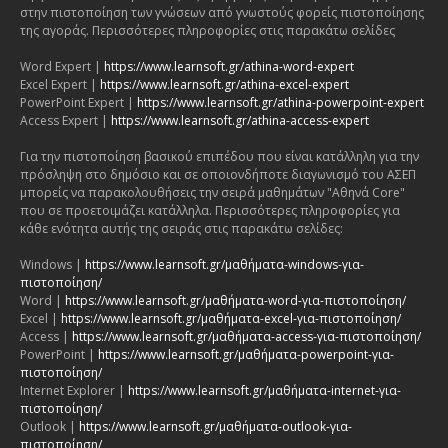
στην πιστοποίηση των γνώσεων από γνωστούς φορείς πιστοποίησης
της αγοράς. Περισσότερες πληροφορίες στις παρακάτω σελίδες
Word Expert |
https://www.learnsoft.gr/athina-word-expert
Excel Expert |
https://www.learnsoft.gr/athina-excel-expert
PowerPoint Expert |
https://www.learnsoft.gr/athina-powerpoint-expert
Access Expert |
https://www.learnsoft.gr/athina-access-expert
Για την πιστοποίηση βασικού επιπέδου που είναι κατάλληλη για την
πρόσληψη στο δημόσιο και σε οποιονδήποτε διαγωνισμό του ΑΣΕΠ
μπορείς να παρακολουθήσεις την σειρά μαθημάτων "Αθηνά Core"
που σε προετοιμάζει κατάλληλα. Περισσότερες πληροφορίες για
κάθε ενότητα αυτής της σειράς στις παρακάτω σελίδες:
Windows |
https://www.learnsoft.gr/μαθήματα-windows-για-
πιστοποίηση/
Word |
https://www.learnsoft.gr/μαθήματα-word-για-πιστοποίηση/
Excel |
https://www.learnsoft.gr/μαθήματα-excel-για-πιστοποίηση/
Access |
https://www.learnsoft.gr/μαθήματα-access-για-πιστοποίηση/
PowerPoint |
https://www.learnsoft.gr/μαθήματα-powerpoint-για-
πιστοποίηση/
Internet Explorer |
https://www.learnsoft.gr/μαθήματα-internet-για-
πιστοποίηση/
Outlook |
https://www.learnsoft.gr/μαθήματα-outlook-για-
πιστοποίηση/