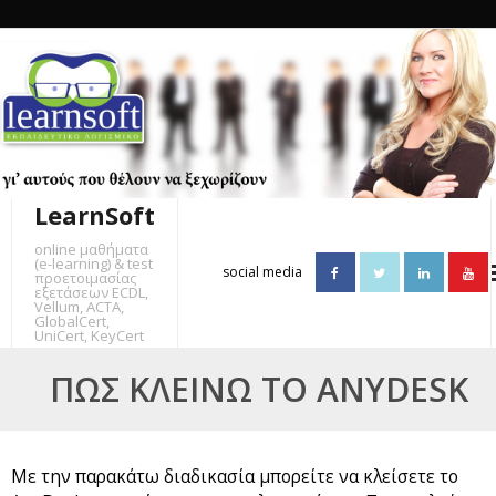
Skip
to
content
LearnSoft
online μαθήματα
(e-learning) & test
social media
προετοιμασίας
εξετάσεων ECDL,
Vellum, ACTA,
GlobalCert,
UniCert, KeyCert
ΠΩΣ ΚΛΕΊΝΩ ΤΟ ANYDESK
Με την παρακάτω διαδικασία μπορείτε να κλείσετε το