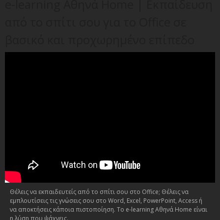
e-learning Αθηνά Home | Εκπαίδευση
από το σπίτι σου για το Office σε
βασικό και προχωρημένο επίπεδο
Θέλεις να εκπαιδευτείς από το σπίτι σου στο Office; Θέλεις να
εμπλουτίσεις τις γνώσεις σου στο Word, Excel, PowerPoint, Access ή
να αποκτήσεις κάποια πιστοποίηση. Το e-learning Αθηνά Home είναι
η λύση που ψάχνεις.