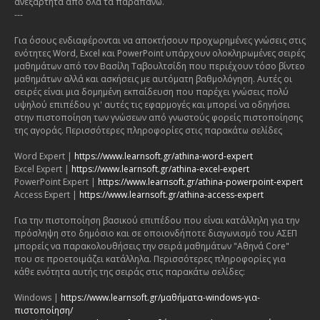
ανεξάρτητα από όλα τα παραπάνω.
---
Για όσους ενδιαφέρονται να αποκτήσουν προχωρημένες γνώσεις στις
ενότητες Word, Excel και PowerPoint υπάρχουν ολοκληρωμένες σειρές
μαθημάτων από τον Βασίλη Ταβουλτσίδη που περιέχουν τόσο βίντεο
μαθημάτων αλλά και ασκήσεις με αυτόματη βαθμολόγηση. Αυτές οι
σειρές είναι μια δομημένη εκπαίδευση που παρέχει γνώσεις πολύ
υψηλού επιπέδου γι' αυτές τις εφαρμογές και μπορεί να οδηγήσει
στην πιστοποίηση των γνώσεων από γνωστούς φορείς πιστοποίησης
της αγοράς. Περισσότερες πληροφορίες στις παρακάτω σελίδες
Word Expert |
https://www.learnsoft.gr/athina-word-expert
Excel Expert |
https://www.learnsoft.gr/athina-excel-expert
PowerPoint Expert |
https://www.learnsoft.gr/athina-powerpoint-expert
Access Expert |
https://www.learnsoft.gr/athina-access-expert
Για την πιστοποίηση βασικού επιπέδου που είναι κατάλληλη για την
πρόσληψη στο δημόσιο και σε οποιονδήποτε διαγωνισμό του ΑΣΕΠ
μπορείς να παρακολουθήσεις την σειρά μαθημάτων "Αθηνά Core"
που σε προετοιμάζει κατάλληλα. Περισσότερες πληροφορίες για
κάθε ενότητα αυτής της σειράς στις παρακάτω σελίδες:
Windows |
https://www.learnsoft.gr/μαθήματα-windows-για-
πιστοποίηση/