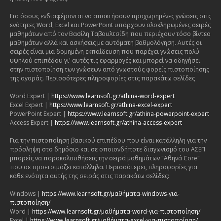
Για όσους ενδιαφέρονται να αποκτήσουν προχωρημένες γνώσεις στις
ενότητες Word, Excel και PowerPoint υπάρχουν ολοκληρωμένες σειρές
μαθημάτων από τον Βασίλη Ταβουλτσίδη που περιέχουν τόσο βίντεο
μαθημάτων αλλά και ασκήσεις με αυτόματη βαθμολόγηση. Αυτές οι
σειρές είναι μια δομημένη εκπαίδευση που παρέχει γνώσεις πολύ
υψηλού επιπέδου γι' αυτές τις εφαρμογές και μπορεί να οδηγήσει
στην πιστοποίηση των γνώσεων από γνωστούς φορείς πιστοποίησης
της αγοράς. Περισσότερες πληροφορίες στις παρακάτω σελίδες
Word Expert |
https://www.learnsoft.gr/athina-word-expert
Excel Expert |
https://www.learnsoft.gr/athina-excel-expert
PowerPoint Expert |
https://www.learnsoft.gr/athina-powerpoint-expert
Access Expert |
https://www.learnsoft.gr/athina-access-expert
Για την πιστοποίηση βασικού επιπέδου που είναι κατάλληλη για την
πρόσληψη στο δημόσιο και σε οποιονδήποτε διαγωνισμό του ΑΣΕΠ
μπορείς να παρακολουθήσεις την σειρά μαθημάτων "Αθηνά Core"
που σε προετοιμάζει κατάλληλα. Περισσότερες πληροφορίες για
κάθε ενότητα αυτής της σειράς στις παρακάτω σελίδες:
Windows |
https://www.learnsoft.gr/μαθήματα-windows-για-
πιστοποίηση/
Word |
https://www.learnsoft.gr/μαθήματα-word-για-πιστοποίηση/
Excel |
https://www.learnsoft.gr/μαθήματα-excel-για-πιστοποίηση/