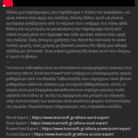
Θέλεις μια παράγραφος, για παράδειγμα ο τίτλος του κεφαλαίου, να
είναι πάντα στην αρχή της σελίδας. Επίσης θέλεις αυτό να γίνεται
αυτόματα ανεξάρτητα από το κείμενο που υπάρχει πιο πάνω αλλά
θέλεις και να μπορείς να μετακινήσεις την παράγραφο αυτή ανά
πάσα στιγμή μέσα στο έγγραφο και πάλι να είναι πάντα στην αρχή
της σελίδας. Ένας άπειρος χρήστης του Word θα πατούσε το enter
πολλές φορές, ένας χρήσης με βασικές γνώσεις θα έβαζε μια αλλαγή
σελίδας με ctrl+enter. Ένας expert χρήστης θα έκανε αυτό που δείχνω
σ’ αυτό το βίντεο.
---
Για όσους ενδιαφέρονται να αποκτήσουν προχωρημένες γνώσεις στις
ενότητες Word, Excel και PowerPoint υπάρχουν ολοκληρωμένες σειρές
μαθημάτων από τον Βασίλη Ταβουλτσίδη που περιέχουν τόσο βίντεο
μαθημάτων αλλά και ασκήσεις με αυτόματη βαθμολόγηση. Αυτές οι
σειρές είναι μια δομημένη εκπαίδευση που παρέχει γνώσεις πολύ
υψηλού επιπέδου γι' αυτές τις εφαρμογές και μπορεί να οδηγήσει
στην πιστοποίηση των γνώσεων από γνωστούς φορείς πιστοποίησης
της αγοράς. Περισσότερες πληροφορίες στις παρακάτω σελίδες
Word Expert |
https://www.learnsoft.gr/athina-word-expert
Excel Expert |
https://www.learnsoft.gr/athina-excel-expert
PowerPoint Expert |
https://www.learnsoft.gr/athina-powerpoint-expert
Access Expert |
https://www.learnsoft.gr/athina-access-expert