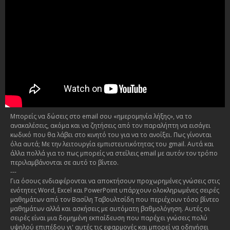
Μπορείς να δώσεις στο email σου «ημερομηνία λήξης», να το
ανακαλέσεις, ακόμα και να ζητήσεις από τον παραλήπτη να εισάγει
κωδικό που θα λάβει στο κινητό του για να το ανοίξει. Πως γίνονται
όλα αυτά; Με την λειτουργία εμπιστευτικότητας του gmail. Αυτά και
άλλα πολλά για το πως μπορείς να στείλεις email με αυτόν τον τρόπο
περιλαμβάνονται σε αυτό το βίντεο.
---
Για όσους ενδιαφέρονται να αποκτήσουν προχωρημένες γνώσεις στις
ενότητες Word, Excel και PowerPoint υπάρχουν ολοκληρωμένες σειρές
μαθημάτων από τον Βασίλη Ταβουλτσίδη που περιέχουν τόσο βίντεο
μαθημάτων αλλά και ασκήσεις με αυτόματη βαθμολόγηση. Αυτές οι
σειρές είναι μια δομημένη εκπαίδευση που παρέχει γνώσεις πολύ
υψηλού επιπέδου γι' αυτές τις εφαρμογές και μπορεί να οδηγήσει