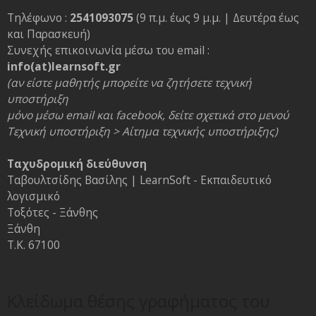
Τηλέφωνο :
2541093075
(9 π.μ. έως 9 μ.μ. | Δευτέρα έως
και Παρασκευή)
Συνεχής επικοινωνία μέσω του email :
info(at)learnsoft.gr
(αν είστε μαθητής μπορείτε να ζητήσετε τεχνική
υποστήριξη
μόνο μέσω email και facebook, δείτε σχετικά στο μενού
Τεχνική υποστήριξη > Αίτημα τεχνικής υποστήριξης)
Ταχυδρομική διεύθυνση
Ταβουλτσίδης Βασίλης | LearnSoft - Εκπαιδευτικό
λογισμικό
Τοξότες - Ξάνθης
Ξάνθη
Τ.Κ. 67100
Κλείδωμα θέσης γραφήματος του