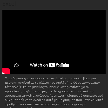
Excel
Όταν δημιουργείς ένα γράφημα στο Excel αυτό καταλαμβάνει μια
περιοχή. Αν αλλάξεις το πλάτος των στηλών ή το ύψος των γραμμών
τότε αλλάζει και το μέγεθος του γραφήματος. Αντίστοιχα αν
προσθέσεις στήλες ή γραμμές ή αν διαγράψεις κάποιες πάλι το
γράφημα μετακινείται ανάλογα. Αυτή είναι η εξορισμού συμπεριφορά
όμως μπορείς να το αλλάξεις αυτό με μια ρύθμιση που υπάρχει. Αυτή
η ρύθμιση σου επιτρέπει να κρατάς σταθερό το γράφημα