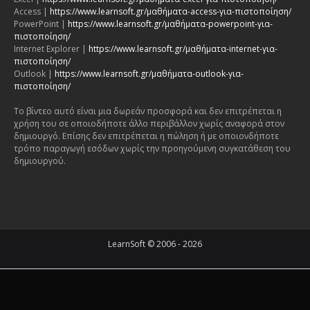
Access |
https://www.learnsoft.gr/μαθήματα-access-για-πιστοποίηση/
PowerPoint |
https://www.learnsoft.gr/μαθήματα-powerpoint-για-
πιστοποίηση/
Internet Explorer |
https://www.learnsoft.gr/μαθήματα-internet-για-
πιστοποίηση/
Outlook |
https://www.learnsoft.gr/μαθήματα-outlook-για-
πιστοποίηση/
Το βίντεο αυτό είναι μια δωρεάν προσφορά και δεν επιτρέπεται η
χρήση του σε οποιοδήποτε άλλο περιβάλλον χωρίς αναφορά στον
δημιουργό. Επίσης δεν επιτρέπεται η πώληση ή με οποιονδήποτε
τρόπο παραγωγή εσόδων χωρίς την προηγούμενη συγκατάθεση του
δημιουργού.
LearnSoft © 2006 - 2026