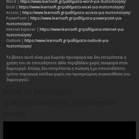
Word |
https://www.learnsoft.gr/μαθήματα-word-για-πιστοποίηση/
Excel |
https://www.learnsoft.gr/μαθήματα-excel-για-πιστοποίηση/
Access |
https://www.learnsoft.gr/μαθήματα-access-για-πιστοποίηση/
PowerPoint |
https://www.learnsoft.gr/μαθήματα-powerpoint-για-
πιστοποίηση/
Internet Explorer |
https://www.learnsoft.gr/μαθήματα-internet-για-
πιστοποίηση/
Outlook |
https://www.learnsoft.gr/μαθήματα-outlook-για-
πιστοποίηση/
Το βίντεο αυτό είναι μια δωρεάν προσφορά και δεν επιτρέπεται η
χρήση του σε οποιοδήποτε άλλο περιβάλλον χωρίς αναφορά στον
δημιουργό. Επίσης δεν επιτρέπεται η πώληση ή με οποιονδήποτε
τρόπο παραγωγή εσόδων χωρίς την προηγούμενη συγκατάθεση του
δημιουργού.
email σε λειτουργία
εμπιστευτικότητας (confidential
mode)