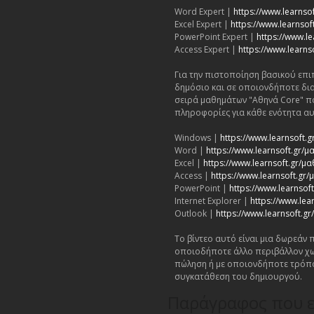
Word Expert |
https://www.learnso
Excel Expert |
https://www.learnsoft
PowerPoint Expert |
https://www.le
Access Expert |
https://www.learns
Για την πιστοποίηση βασικού επι
δημόσιο και σε οποιονδήποτε δι
σειρά μαθημάτων "Αθηνά Core" π
πληροφορίες για κάθε ενότητα αυ
Windows |
https://www.learnsoft
Word |
https://www.learnsoft.gr
Excel |
https://www.learnsoft.gr/μ
Access |
https://www.learnsoft.gr
PowerPoint |
https://www.learnso
Internet Explorer |
https://www.lea
Outlook |
https://www.learnsoft.
Το βίντεο αυτό είναι μια δωρεάν
οποιοδήποτε άλλο περιβάλλον χω
πώληση ή με οποιονδήποτε τρόπ
συγκατάθεση του δημιουργού.
Παράγραφος που ε