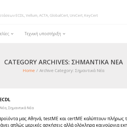
ετάσεων ECDL, Vellum, ACTA, GlobalCert, UniCert, KeyCert
ελίες
Τεχνική υποστήριξη
CATEGORY ARCHIVES: ΣΗΜΑΝΤΙΚΆ ΝΈΑ
Home
/
Archive Category:
Σημαντικά Νέα
 ECDL
Νέα
,
Σημαντικά Νέα
οϊόντα μας Αθηνά, testME και certME καλύπτουν πλήρως τις 
άνει απλώς μερικές ασκήσεις αλλά ολόκληρα καινούργια εκ