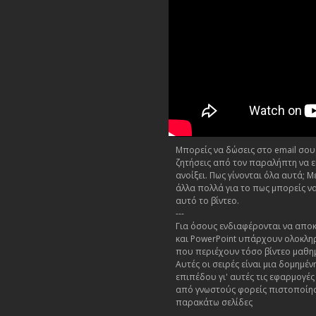
Μπορείς να δώσεις στο email σου 
ζητήσεις από τον παραλήπτη να ει
ανοίξει. Πως γίνονται όλα αυτά; Μ
άλλα πολλά για το πως μπορείς να
αυτό το βίντεο.
---
Για όσους ενδιαφέρονται να αποκ
και PowerPoint υπάρχουν ολοκλη
που περιέχουν τόσο βίντεο μαθη
Αυτές οι σειρές είναι μια δομημ
επιπέδου γι' αυτές τις εφαρμογέ
από γνωστούς φορείς πιστοποίησ
παρακάτω σελίδες