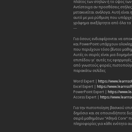
πλάτος των στηλών ή το ύψος των
Αντίστοιχα αν προσθέσεις στήλες
μετακινείται ανάλογα. Αυτή είνα
αυτό με μια ρύθμιση που υπάρχει
γράφημα ανεξάρτητα από όλα τα
---
Για όσους ενδιαφέρονται να αποκ
και PowerPoint υπάρχουν ολοκλη
που περιέχουν τόσο βίντεο μαθη
Αυτές οι σειρές είναι μια δομημ
επιπέδου γι' αυτές τις εφαρμογέ
από γνωστούς φορείς πιστοποίησ
παρακάτω σελίδες
Word Expert |
https://www.learnso
Excel Expert |
https://www.learnsoft
PowerPoint Expert |
https://www.le
Access Expert |
https://www.learns
Για την πιστοποίηση βασικού επι
δημόσιο και σε οποιονδήποτε δι
σειρά μαθημάτων "Αθηνά Core" π
πληροφορίες για κάθε ενότητα αυ