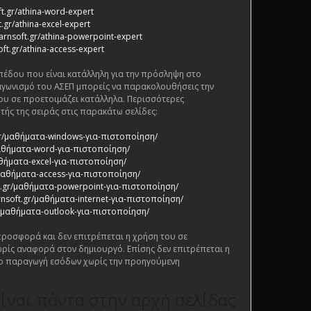
ft.gr/athina-word-expert
.gr/athina-excel-expert
arnsoft.gr/athina-powerpoint-expert
oft.gr/athina-access-expert
πέδου που είναι κατάλληλη για την πρόσληψη στο
αγωνισμό του ΑΣΕΠ μπορείς να παρακολουθήσεις την
ου σε προετοιμάζει κατάλληλα. Περισσότερες
τής της σειράς στις παρακάτω σελίδες:
.gr/μαθήματα-windows-για-πιστοποίηση/
/μαθήματα-word-για-πιστοποίηση/
αθήματα-excel-για-πιστοποίηση/
/μαθήματα-access-για-πιστοποίηση/
ft.gr/μαθήματα-powerpoint-για-πιστοποίηση/
rnsoft.gr/μαθήματα-internet-για-πιστοποίηση/
gr/μαθήματα-outlook-για-πιστοποίηση/
 προσφορά και δεν επιτρέπεται η χρήση του σε
ρίς αναφορά στον δημιουργό. Επίσης δεν επιτρέπεται η
ο παραγωγή εσόδων χωρίς την προηγούμενη
ίναι πάντα στην αρχή σελίδας