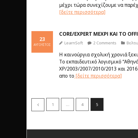
μέχρι τώρα συνεχίζουμε να παρέχ
[δείτε περισσότερα]
CORE/EXPERT ΜΈΧΡΙ ΚΑΙ ΤΟ OFFI
23
LearnSoft
2
Comments
Βελτι
ΑΎΓΟΥΣΤΟΣ
Η καινούργια σχολική χρονιά ξεκι
Το εκπαιδευτικό λογισμικό “Αθηνά
XP/2003/2007/2010/2013 και 2016 
απο το
[δείτε περισσότερα]
1
…
4
5