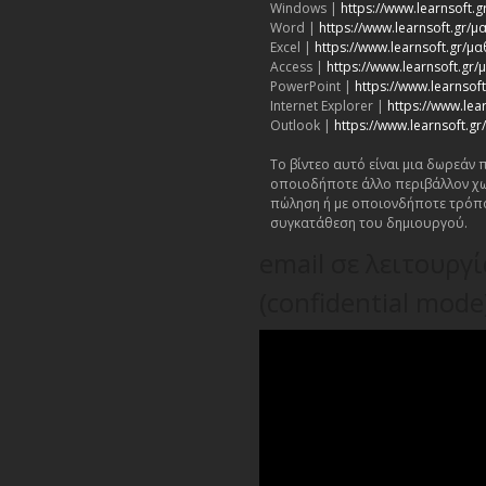
Windows |
https://www.learnsoft
Word |
https://www.learnsoft.gr
Excel |
https://www.learnsoft.gr/μ
Access |
https://www.learnsoft.gr
PowerPoint |
https://www.learnso
Internet Explorer |
https://www.lea
Outlook |
https://www.learnsoft.
Το βίντεο αυτό είναι μια δωρεάν
οποιοδήποτε άλλο περιβάλλον χω
πώληση ή με οποιονδήποτε τρόπ
συγκατάθεση του δημιουργού.
email σε λειτουργ
(confidential mode