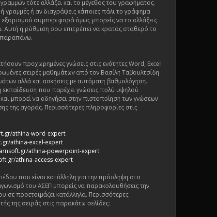
 γραμμών τότε αλλάζει και το μέγεθος του γραφήματος.
 ή γραμμές ή αν διαγράψεις κάποιες πάλι το γράφημα
ι η εξορισμού συμπεριφορά όμως μπορείς να το αλλάξεις
. Αυτή η ρύθμιση σου επιτρέπει να κρατάς σταθερό το
 παραπάνω.
τήσουν προχωρημένες γνώσεις στις ενότητες Word, Excel
ρωμένες σειρές μαθημάτων από τον Βασίλη Ταβουλτσίδη
μάτων αλλά και ασκήσεις με αυτόματη βαθμολόγηση.
ένη εκπαίδευση που παρέχει γνώσεις πολύ υψηλού
ς και μπορεί να οδηγήσει στην πιστοποίηση των γνώσεων
ης της αγοράς. Περισσότερες πληροφορίες στις
ft.gr/athina-word-expert
.gr/athina-excel-expert
arnsoft.gr/athina-powerpoint-expert
oft.gr/athina-access-expert
πέδου που είναι κατάλληλη για την πρόσληψη στο
αγωνισμό του ΑΣΕΠ μπορείς να παρακολουθήσεις την
ου σε προετοιμάζει κατάλληλα. Περισσότερες
τής της σειράς στις παρακάτω σελίδες: