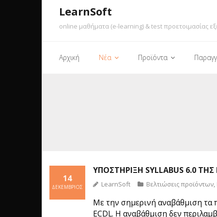
LearnSoft
online μαθήματα (e-learning) & test προετοιμασίας εξ
Αρχική
Νέα
Προϊόντα
Παραγγ
ΥΠΟΣΤΉΡΙΞΗ SYLLABUS 6.0 ΤΗΣ
14
LearnSoft
Βελτιώσεις προϊόντων
,
ΔΕΚΈΜΒΡΙΟΣ
Με την σημερινή αναβάθμιση τα πρ
ECDL. Η αναβάθμιση δεν περιλαμβ