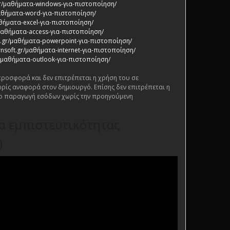
.gr/μαθήματα-windows-για-πιστοποίηση/
/μαθήματα-word-για-πιστοποίηση/
αθήματα-excel-για-πιστοποίηση/
/μαθήματα-access-για-πιστοποίηση/
ft.gr/μαθήματα-powerpoint-για-πιστοποίηση/
rnsoft.gr/μαθήματα-internet-για-πιστοποίηση/
gr/μαθήματα-outlook-για-πιστοποίηση/
 προσφορά και δεν επιτρέπεται η χρήση του σε
ρίς αναφορά στον δημιουργό. Επίσης δεν επιτρέπεται η
ο παραγωγή εσόδων χωρίς την προηγούμενη
ία εμπιστευτικότητας
)