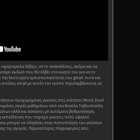
«ημερομηνία λήξης», να το ανακαλέσεις, ακόμα και να
σάγει κωδικό που θα λάβει στο κινητό του για να το
ε την λειτουργία εμπιστευτικότητας του gmail. Αυτά και
 στείλεις email με αυτόν τον τρόπο περιλαμβάνονται σε
τήσουν προχωρημένες γνώσεις στις ενότητες Word, Excel
ρωμένες σειρές μαθημάτων από τον Βασίλη Ταβουλτσίδη
μάτων αλλά και ασκήσεις με αυτόματη βαθμολόγηση.
ένη εκπαίδευση που παρέχει γνώσεις πολύ υψηλού
ς και μπορεί να οδηγήσει στην πιστοποίηση των γνώσεων
ης της αγοράς. Περισσότερες πληροφορίες στις