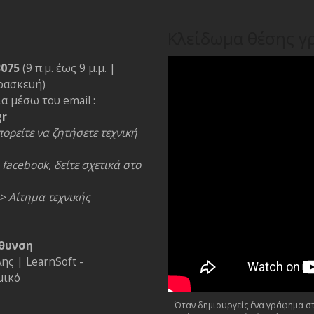
Κλείδωμα θέσης γ
3075
(9 π.μ. έως 9 μ.μ. |
ρασκευή)
α μέσω του email :
gr
ορείτε να ζητήσετε τεχνική
facebook, δείτε σχετικά στο
> Αίτημα τεχνικής
θυνση
ς | LearnSoft -
μικό
Όταν δημιουργείς ένα γράφημα στο