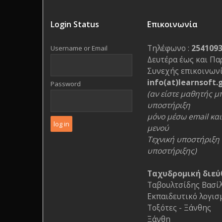
Login Status
Επικοινωνία
Τηλέφωνο :
254109
Username or Email
Δευτέρα έως και Πα
Συνεχής επικοινωνί
info(at)learnsoft.
Password
(αν είστε μαθητής μπ
υποστήριξη
μόνο μέσω email και 
μενού
Τεχνική υποστήριξη 
υποστήριξης)
Ταχυδρομική διεύ
Ταβουλτσίδης Βασίλη
Εκπαιδευτικό λογισ
Τοξότες - Ξάνθης
Ξάνθη