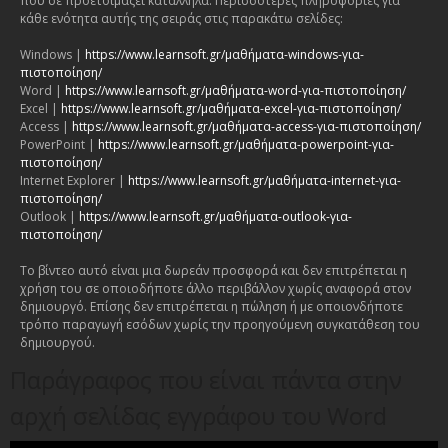
που σε προετοιμάζει κατάλληλα. Περισσότερες πληροφορίες για
κάθε ενότητα αυτής της σειράς στις παρακάτω σελίδες:
Windows |
https://www.learnsoft.gr/μαθήματα-windows-για-
πιστοποίηση/
Word |
https://www.learnsoft.gr/μαθήματα-word-για-πιστοποίηση/
Excel |
https://www.learnsoft.gr/μαθήματα-excel-για-πιστοποίηση/
Access |
https://www.learnsoft.gr/μαθήματα-access-για-πιστοποίηση/
PowerPoint |
https://www.learnsoft.gr/μαθήματα-powerpoint-για-
πιστοποίηση/
Internet Explorer |
https://www.learnsoft.gr/μαθήματα-internet-για-
πιστοποίηση/
Outlook |
https://www.learnsoft.gr/μαθήματα-outlook-για-
πιστοποίηση/
Το βίντεο αυτό είναι μια δωρεάν προσφορά και δεν επιτρέπεται η
χρήση του σε οποιοδήποτε άλλο περιβάλλον χωρίς αναφορά στον
δημιουργό. Επίσης δεν επιτρέπεται η πώληση ή με οποιονδήποτε
τρόπο παραγωγή εσόδων χωρίς την προηγούμενη συγκατάθεση του
δημιουργού.
Παράγραφος που είναι πάντα στην
αρχή σελίδας εγγράφου του Word