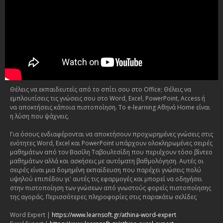
Θέλεις να εκπαιδευτείς από το σπίτι σου στο Office; Θέλεις να
εμπλουτίσεις τις γνώσεις σου στο Word, Excel, PowerPoint, Access ή
να αποκτήσεις κάποια πιστοποίηση. Το e-learning Αθηνά Home είναι
η λύση που ψάχνεις.
Για όσους ενδιαφέρονται να αποκτήσουν προχωρημένες γνώσεις στις
ενότητες Word, Excel και PowerPoint υπάρχουν ολοκληρωμένες σειρές
μαθημάτων από τον Βασίλη Ταβουλτσίδη που περιέχουν τόσο βίντεο
μαθημάτων αλλά και ασκήσεις με αυτόματη βαθμολόγηση. Αυτές οι
σειρές είναι μια δομημένη εκπαίδευση που παρέχει γνώσεις πολύ
υψηλού επιπέδου γι' αυτές τις εφαρμογές και μπορεί να οδηγήσει
στην πιστοποίηση των γνώσεων από γνωστούς φορείς πιστοποίησης
της αγοράς. Περισσότερες πληροφορίες στις παρακάτω σελίδες
Word Expert |
https://www.learnsoft.gr/athina-word-expert