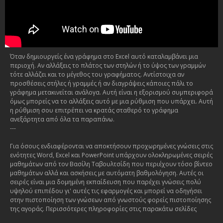
Όταν δημιουργείς ένα γράφημα στο Excel αυτό καταλαμβάνει μια
περιοχή. Αν αλλάξεις το πλάτος των στηλών ή το ύψος των γραμμών
τότε αλλάζει και το μέγεθος του γραφήματος. Αντίστοιχα αν
προσθέσεις στήλες ή γραμμές ή αν διαγράψεις κάποιες πάλι το
γράφημα μετακινείται ανάλογα. Αυτή είναι η εξορισμού συμπεριφορά
όμως μπορείς να το αλλάξεις αυτό με μια ρύθμιση που υπάρχει. Αυτή
η ρύθμιση σου επιτρέπει να κρατάς σταθερό το γράφημα
ανεξάρτητα από όλα τα παραπάνω.
---
Για όσους ενδιαφέρονται να αποκτήσουν προχωρημένες γνώσεις στις
ενότητες Word, Excel και PowerPoint υπάρχουν ολοκληρωμένες σειρές
μαθημάτων από τον Βασίλη Ταβουλτσίδη που περιέχουν τόσο βίντεο
μαθημάτων αλλά και ασκήσεις με αυτόματη βαθμολόγηση. Αυτές οι
σειρές είναι μια δομημένη εκπαίδευση που παρέχει γνώσεις πολύ
υψηλού επιπέδου γι' αυτές τις εφαρμογές και μπορεί να οδηγήσει
στην πιστοποίηση των γνώσεων από γνωστούς φορείς πιστοποίησης
της αγοράς. Περισσότερες πληροφορίες στις παρακάτω σελίδες