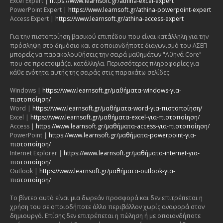
Excel Expert |
https://www.learnsoft.gr/athina-excel-expert
PowerPoint Expert |
https://www.learnsoft.gr/athina-powerpoint-expert
Access Expert |
https://www.learnsoft.gr/athina-access-expert
Για την πιστοποίηση βασικού επιπέδου που είναι κατάλληλη για την
πρόσληψη στο δημόσιο και σε οποιονδήποτε διαγωνισμό του ΑΣΕΠ
μπορείς να παρακολουθήσεις την σειρά μαθημάτων "Αθηνά Core"
που σε προετοιμάζει κατάλληλα. Περισσότερες πληροφορίες για
κάθε ενότητα αυτής της σειράς στις παρακάτω σελίδες:
Windows |
https://www.learnsoft.gr/μαθήματα-windows-για-
πιστοποίηση/
Word |
https://www.learnsoft.gr/μαθήματα-word-για-πιστοποίηση/
Excel |
https://www.learnsoft.gr/μαθήματα-excel-για-πιστοποίηση/
Access |
https://www.learnsoft.gr/μαθήματα-access-για-πιστοποίηση/
PowerPoint |
https://www.learnsoft.gr/μαθήματα-powerpoint-για-
πιστοποίηση/
Internet Explorer |
https://www.learnsoft.gr/μαθήματα-internet-για-
πιστοποίηση/
Outlook |
https://www.learnsoft.gr/μαθήματα-outlook-για-
πιστοποίηση/
Το βίντεο αυτό είναι μια δωρεάν προσφορά και δεν επιτρέπεται η
χρήση του σε οποιοδήποτε άλλο περιβάλλον χωρίς αναφορά στον
δημιουργό. Επίσης δεν επιτρέπεται η πώληση ή με οποιονδήποτε