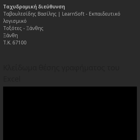
Ταχυδρομική διεύθυνση
Ταβουλτσίδης Βασίλης | LearnSoft - Εκπαιδευτικό
λογισμικό
Τοξότες - Ξάνθης
Ξάνθη
Τ.Κ. 67100
Κλείδωμα θέσης γραφήματος του
Excel