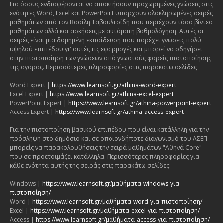
Για όσους ενδιαφέρονται να αποκτήσουν προχωρημένες γνώσεις στις
ενότητες Word, Excel και PowerPoint υπάρχουν ολοκληρωμένες σειρές
μαθημάτων από τον Βασίλη Ταβουλτσίδη που περιέχουν τόσο βίντεο
μαθημάτων αλλά και ασκήσεις με αυτόματη βαθμολόγηση. Αυτές οι
σειρές είναι μια δομημένη εκπαίδευση που παρέχει γνώσεις πολύ
υψηλού επιπέδου γι' αυτές τις εφαρμογές και μπορεί να οδηγήσει
στην πιστοποίηση των γνώσεων από γνωστούς φορείς πιστοποίησης
της αγοράς. Περισσότερες πληροφορίες στις παρακάτω σελίδες
Word Expert |
https://www.learnsoft.gr/athina-word-expert
Excel Expert |
https://www.learnsoft.gr/athina-excel-expert
PowerPoint Expert |
https://www.learnsoft.gr/athina-powerpoint-expert
Access Expert |
https://www.learnsoft.gr/athina-access-expert
Για την πιστοποίηση βασικού επιπέδου που είναι κατάλληλη για την
πρόσληψη στο δημόσιο και σε οποιονδήποτε διαγωνισμό του ΑΣΕΠ
μπορείς να παρακολουθήσεις την σειρά μαθημάτων "Αθηνά Core"
που σε προετοιμάζει κατάλληλα. Περισσότερες πληροφορίες για
κάθε ενότητα αυτής της σειράς στις παρακάτω σελίδες:
Windows |
https://www.learnsoft.gr/μαθήματα-windows-για-
πιστοποίηση/
Word |
https://www.learnsoft.gr/μαθήματα-word-για-πιστοποίηση/
Excel |
https://www.learnsoft.gr/μαθήματα-excel-για-πιστοποίηση/
Access |
https://www.learnsoft.gr/μαθήματα-access-για-πιστοποίηση/