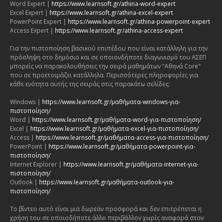
Word Expert |
https://www.learnsoft.gr/athina-word-expert
Excel Expert |
https://www.learnsoft.gr/athina-excel-expert
PowerPoint Expert |
https://www.learnsoft.gr/athina-powerpoint-expert
Access Expert |
https://www.learnsoft.gr/athina-access-expert
Για την πιστοποίηση βασικού επιπέδου που είναι κατάλληλη για την
πρόσληψη στο δημόσιο και σε οποιονδήποτε διαγωνισμό του ΑΣΕΠ
μπορείς να παρακολουθήσεις την σειρά μαθημάτων "Αθηνά Core"
που σε προετοιμάζει κατάλληλα. Περισσότερες πληροφορίες για
κάθε ενότητα αυτής της σειράς στις παρακάτω σελίδες:
Windows |
https://www.learnsoft.gr/μαθήματα-windows-για-
πιστοποίηση/
Word |
https://www.learnsoft.gr/μαθήματα-word-για-πιστοποίηση/
Excel |
https://www.learnsoft.gr/μαθήματα-excel-για-πιστοποίηση/
Access |
https://www.learnsoft.gr/μαθήματα-access-για-πιστοποίηση/
PowerPoint |
https://www.learnsoft.gr/μαθήματα-powerpoint-για-
πιστοποίηση/
Internet Explorer |
https://www.learnsoft.gr/μαθήματα-internet-για-
πιστοποίηση/
Outlook |
https://www.learnsoft.gr/μαθήματα-outlook-για-
πιστοποίηση/
Το βίντεο αυτό είναι μια δωρεάν προσφορά και δεν επιτρέπεται η
χρήση του σε οποιοδήποτε άλλο περιβάλλον χωρίς αναφορά στον