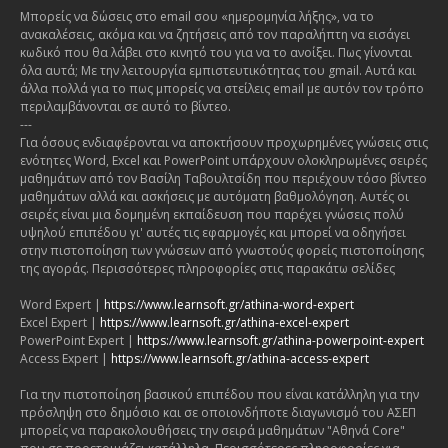
Μπορείς να δώσεις στο email σου «ημερομηνία λήξης», να το
ανακαλέσεις, ακόμα και να ζητήσεις από τον παραλήπτη να εισάγει
κωδικό που θα λάβει στο κινητό του για να το ανοίξει. Πως γίνονται
όλα αυτά; Με την λειτουργία εμπιστευτικότητας του gmail. Αυτά και
άλλα πολλά για το πως μπορείς να στείλεις email με αυτόν τον τρόπο
περιλαμβάνονται σε αυτό το βίντεο.
---
Για όσους ενδιαφέρονται να αποκτήσουν προχωρημένες γνώσεις στις
ενότητες Word, Excel και PowerPoint υπάρχουν ολοκληρωμένες σειρές
μαθημάτων από τον Βασίλη Ταβουλτσίδη που περιέχουν τόσο βίντεο
μαθημάτων αλλά και ασκήσεις με αυτόματη βαθμολόγηση. Αυτές οι
σειρές είναι μια δομημένη εκπαίδευση που παρέχει γνώσεις πολύ
υψηλού επιπέδου γι' αυτές τις εφαρμογές και μπορεί να οδηγήσει
στην πιστοποίηση των γνώσεων από γνωστούς φορείς πιστοποίησης
της αγοράς. Περισσότερες πληροφορίες στις παρακάτω σελίδες
Word Expert |
https://www.learnsoft.gr/athina-word-expert
Excel Expert |
https://www.learnsoft.gr/athina-excel-expert
PowerPoint Expert |
https://www.learnsoft.gr/athina-powerpoint-expert
Access Expert |
https://www.learnsoft.gr/athina-access-expert
Για την πιστοποίηση βασικού επιπέδου που είναι κατάλληλη για την
πρόσληψη στο δημόσιο και σε οποιονδήποτε διαγωνισμό του ΑΣΕΠ
μπορείς να παρακολουθήσεις την σειρά μαθημάτων "Αθηνά Core"