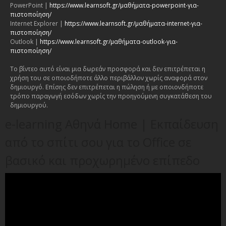
PowerPoint |
https://www.learnsoft.gr/μαθήματα-powerpoint-για-
πιστοποίηση/
Internet Explorer |
https://www.learnsoft.gr/μαθήματα-internet-για-
πιστοποίηση/
Outlook |
https://www.learnsoft.gr/μαθήματα-outlook-για-
πιστοποίηση/
Το βίντεο αυτό είναι μια δωρεάν προσφορά και δεν επιτρέπεται η
χρήση του σε οποιοδήποτε άλλο περιβάλλον χωρίς αναφορά στον
δημιουργό. Επίσης δεν επιτρέπεται η πώληση ή με οποιονδήποτε
τρόπο παραγωγή εσόδων χωρίς την προηγούμενη συγκατάθεση του
δημιουργού.
e-learning Αθηνά Home | Εκπαίδευση
από το σπίτι σου για το Office σε
βασικό και προχωρημένο επίπεδο