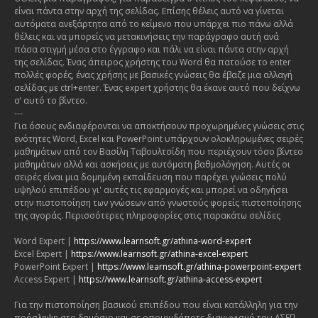
είναι πάντα στην αρχή της σελίδας. Επίσης θέλεις αυτό να γίνεται
αυτόματα ανεξάρτητα από το κείμενο που υπάρχει πιο πάνω αλλά
θέλεις και να μπορείς να μετακινήσεις την παράγραφο αυτή ανά
πάσα στιγμή μέσα στο έγγραφο και πάλι να είναι πάντα στην αρχή
της σελίδας. Ένας άπειρος χρήστης του Word θα πατούσε το enter
πολλές φορές, ένας χρήσης με βασικές γνώσεις θα έβαζε μια αλλαγή
σελίδας με ctrl+enter. Ένας expert χρήστης θα έκανε αυτό που δείχνω
σ’ αυτό το βίντεο.
---
Για όσους ενδιαφέρονται να αποκτήσουν προχωρημένες γνώσεις στις
ενότητες Word, Excel και PowerPoint υπάρχουν ολοκληρωμένες σειρές
μαθημάτων από τον Βασίλη Ταβουλτσίδη που περιέχουν τόσο βίντεο
μαθημάτων αλλά και ασκήσεις με αυτόματη βαθμολόγηση. Αυτές οι
σειρές είναι μια δομημένη εκπαίδευση που παρέχει γνώσεις πολύ
υψηλού επιπέδου γι' αυτές τις εφαρμογές και μπορεί να οδηγήσει
στην πιστοποίηση των γνώσεων από γνωστούς φορείς πιστοποίησης
της αγοράς. Περισσότερες πληροφορίες στις παρακάτω σελίδες
Word Expert |
https://www.learnsoft.gr/athina-word-expert
Excel Expert |
https://www.learnsoft.gr/athina-excel-expert
PowerPoint Expert |
https://www.learnsoft.gr/athina-powerpoint-expert
Access Expert |
https://www.learnsoft.gr/athina-access-expert
Για την πιστοποίηση βασικού επιπέδου που είναι κατάλληλη για την
πρόσληψη στο δημόσιο και σε οποιονδήποτε διαγωνισμό του ΑΣΕΠ