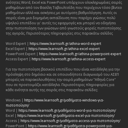
ενότητες Word, Excel και PowerPoint υπάρχουν ολοκληρωμένες σειρές
μαθημάτων από τον Βασίλη Ταβουλτσίδη που περιέχουν τόσο βίντεο
μαθημάτων αλλά και ασκήσεις με αυτόματη βαθμολόγηση. Αυτές οι
σειρές είναι μια δομημένη εκπαίδευση που παρέχει γνώσεις πολύ
υψηλού επιπέδου γι' αυτές τις εφαρμογές και μπορεί να οδηγήσει
στην πιστοποίηση των γνώσεων από γνωστούς φορείς πιστοποίησης
της αγοράς. Περισσότερες πληροφορίες στις παρακάτω σελίδες
Word Expert |
https://www.learnsoft.gr/athina-word-expert
Excel Expert |
https://www.learnsoft.gr/athina-excel-expert
PowerPoint Expert |
https://www.learnsoft.gr/athina-powerpoint-expert
Access Expert |
https://www.learnsoft.gr/athina-access-expert
Για την πιστοποίηση βασικού επιπέδου που είναι κατάλληλη για την
πρόσληψη στο δημόσιο και σε οποιονδήποτε διαγωνισμό του ΑΣΕΠ
μπορείς να παρακολουθήσεις την σειρά μαθημάτων "Αθηνά Core"
που σε προετοιμάζει κατάλληλα. Περισσότερες πληροφορίες για
κάθε ενότητα αυτής της σειράς στις παρακάτω σελίδες:
Windows |
https://www.learnsoft.gr/μαθήματα-windows-για-
πιστοποίηση/
Word |
https://www.learnsoft.gr/μαθήματα-word-για-πιστοποίηση/
Excel |
https://www.learnsoft.gr/μαθήματα-excel-για-πιστοποίηση/
Access |
https://www.learnsoft.gr/μαθήματα-access-για-πιστοποίηση/
PowerPoint |
https://www.learnsoft.gr/μαθήματα-powerpoint-για-