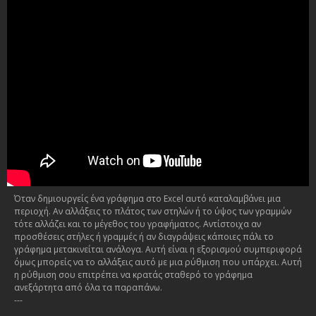
Όταν δημιουργείς ένα γράφημα στο Excel αυτό καταλαμβάνει μια
περιοχή. Αν αλλάξεις το πλάτος των στηλών ή το ύψος των γραμμών
τότε αλλάζει και το μέγεθος του γραφήματος. Αντίστοιχα αν
προσθέσεις στήλες ή γραμμές ή αν διαγράψεις κάποιες πάλι το
γράφημα μετακινείται ανάλογα. Αυτή είναι η εξορισμού συμπεριφορά
όμως μπορείς να το αλλάξεις αυτό με μια ρύθμιση που υπάρχει. Αυτή
η ρύθμιση σου επιτρέπει να κρατάς σταθερό το γράφημα
ανεξάρτητα από όλα τα παραπάνω.
---