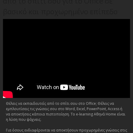
από το σπίτι σου για το Office σε
βασικό και προχωρημένο επίπεδο
Θέλεις να εκπαιδευτείς από το σπίτι σου στο Office; Θέλεις να
εμπλουτίσεις τις γνώσεις σου στο Word, Excel, PowerPoint, Access ή
να αποκτήσεις κάποια πιστοποίηση. Το e-learning Αθηνά Home είναι
η λύση που ψάχνεις.
Για όσους ενδιαφέρονται να αποκτήσουν προχωρημένες γνώσεις στις