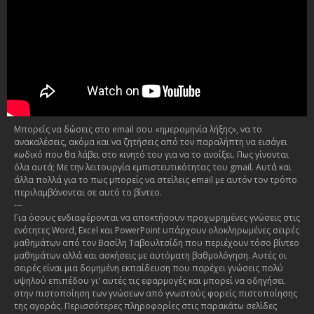
Μπορείς να δώσεις στο email σου «ημερομηνία λήξης», να το
ανακαλέσεις, ακόμα και να ζητήσεις από τον παραλήπτη να εισάγει
κωδικό που θα λάβει στο κινητό του για να το ανοίξει. Πως γίνονται
όλα αυτά; Με την λειτουργία εμπιστευτικότητας του gmail. Αυτά και
άλλα πολλά για το πως μπορείς να στείλεις email με αυτόν τον τρόπο
περιλαμβάνονται σε αυτό το βίντεο.
---
Για όσους ενδιαφέρονται να αποκτήσουν προχωρημένες γνώσεις στις
ενότητες Word, Excel και PowerPoint υπάρχουν ολοκληρωμένες σειρές
μαθημάτων από τον Βασίλη Ταβουλτσίδη που περιέχουν τόσο βίντεο
μαθημάτων αλλά και ασκήσεις με αυτόματη βαθμολόγηση. Αυτές οι
σειρές είναι μια δομημένη εκπαίδευση που παρέχει γνώσεις πολύ
υψηλού επιπέδου γι' αυτές τις εφαρμογές και μπορεί να οδηγήσει
στην πιστοποίηση των γνώσεων από γνωστούς φορείς πιστοποίησης
της αγοράς. Περισσότερες πληροφορίες στις παρακάτω σελίδες