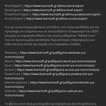
Word Expert |
https://www.learnsoft.gr/athina-word-expert
Excel Expert |
https://www.learnsoft.gr/athina-excel-expert
PowerPoint Expert |
https://www.learnsoft.gr/athina-powerpoint-expert
Access Expert |
https://www.learnsoft.gr/athina-access-expert
Για την πιστοποίηση βασικού επιπέδου που είναι κατάλληλη για την
πρόσληψη στο δημόσιο και σε οποιονδήποτε διαγωνισμό του ΑΣΕΠ
μπορείς να παρακολουθήσεις την σειρά μαθημάτων "Αθηνά Core"
που σε προετοιμάζει κατάλληλα. Περισσότερες πληροφορίες για
κάθε ενότητα αυτής της σειράς στις παρακάτω σελίδες:
Windows |
https://www.learnsoft.gr/μαθήματα-windows-για-
πιστοποίηση/
Word |
https://www.learnsoft.gr/μαθήματα-word-για-πιστοποίηση/
Excel |
https://www.learnsoft.gr/μαθήματα-excel-για-πιστοποίηση/
Access |
https://www.learnsoft.gr/μαθήματα-access-για-πιστοποίηση/
PowerPoint |
https://www.learnsoft.gr/μαθήματα-powerpoint-για-
πιστοποίηση/
Internet Explorer |
https://www.learnsoft.gr/μαθήματα-internet-για-
πιστοποίηση/
Outlook |
https://www.learnsoft.gr/μαθήματα-outlook-για-
πιστοποίηση/
Το βίντεο αυτό είναι μια δωρεάν προσφορά και δεν επιτρέπεται η