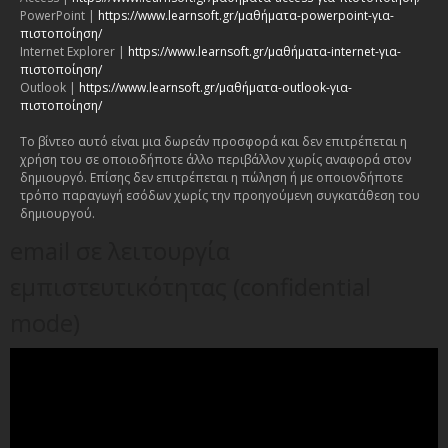
PowerPoint |
https://www.learnsoft.gr/μαθήματα-powerpoint-για-
πιστοποίηση/
Internet Explorer |
https://www.learnsoft.gr/μαθήματα-internet-για-
πιστοποίηση/
Outlook |
https://www.learnsoft.gr/μαθήματα-outlook-για-
πιστοποίηση/
Το βίντεο αυτό είναι μια δωρεάν προσφορά και δεν επιτρέπεται η
χρήση του σε οποιοδήποτε άλλο περιβάλλον χωρίς αναφορά στον
δημιουργό. Επίσης δεν επιτρέπεται η πώληση ή με οποιονδήποτε
τρόπο παραγωγή εσόδων χωρίς την προηγούμενη συγκατάθεση του
δημιουργού.
email σε λειτουργία
εμπιστευτικότητας (confidential
mode)