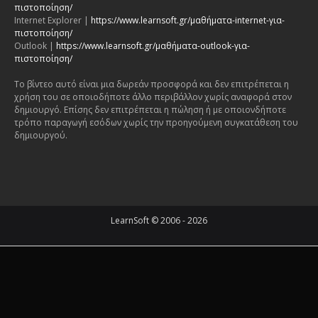
πιστοποίηση/
Internet Explorer |
https://www.learnsoft.gr/μαθήματα-internet-για-
πιστοποίηση/
Outlook |
https://www.learnsoft.gr/μαθήματα-outlook-για-
πιστοποίηση/
Το βίντεο αυτό είναι μια δωρεάν προσφορά και δεν επιτρέπεται η
χρήση του σε οποιοδήποτε άλλο περιβάλλον χωρίς αναφορά στον
δημιουργό. Επίσης δεν επιτρέπεται η πώληση ή με οποιονδήποτε
τρόπο παραγωγή εσόδων χωρίς την προηγούμενη συγκατάθεση του
δημιουργού.
LearnSoft © 2006 - 2026