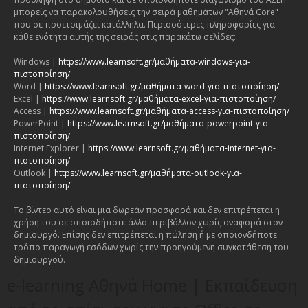
μπορείς να παρακολουθήσεις την σειρά μαθημάτων "Αθηνά Core"
που σε προετοιμάζει κατάλληλα. Περισσότερες πληροφορίες για
κάθε ενότητα αυτής της σειράς στις παρακάτω σελίδες:
Windows |
https://www.learnsoft.gr/μαθήματα-windows-για-
πιστοποίηση/
Word |
https://www.learnsoft.gr/μαθήματα-word-για-πιστοποίηση/
Excel |
https://www.learnsoft.gr/μαθήματα-excel-για-πιστοποίηση/
Access |
https://www.learnsoft.gr/μαθήματα-access-για-πιστοποίηση/
PowerPoint |
https://www.learnsoft.gr/μαθήματα-powerpoint-για-
πιστοποίηση/
Internet Explorer |
https://www.learnsoft.gr/μαθήματα-internet-για-
πιστοποίηση/
Outlook |
https://www.learnsoft.gr/μαθήματα-outlook-για-
πιστοποίηση/
Το βίντεο αυτό είναι μια δωρεάν προσφορά και δεν επιτρέπεται η
χρήση του σε οποιοδήποτε άλλο περιβάλλον χωρίς αναφορά στον
δημιουργό. Επίσης δεν επιτρέπεται η πώληση ή με οποιονδήποτε
τρόπο παραγωγή εσόδων χωρίς την προηγούμενη συγκατάθεση του
δημιουργού.
e-learning Αθηνά Home | Εκπαίδευση