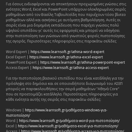
Για όσους ενδιαφέρονται να αποκτήσουν προχωρημένες γνώσεις στις
ενότητες Word, Excel και PowerPoint υπάρχουν ολοκληρωμένες σειρές
μαθημάτων από τον Βασίλη Ταβουλτσίδη που περιέχουν τόσο βίντεο
μαθημάτων αλλά και ασκήσεις με αυτόματη βαθμολόγηση. Αυτές οι
σειρές είναι μια δομημένη εκπαίδευση που παρέχει γνώσεις πολύ
υψηλού επιπέδου γι' αυτές τις εφαρμογές και μπορεί να οδηγήσει
στην πιστοποίηση των γνώσεων από γνωστούς φορείς πιστοποίησης
της αγοράς. Περισσότερες πληροφορίες στις παρακάτω σελίδες
Word Expert |
https://www.learnsoft.gr/athina-word-expert
Excel Expert |
https://www.learnsoft.gr/athina-excel-expert
PowerPoint Expert |
https://www.learnsoft.gr/athina-powerpoint-expert
Access Expert |
https://www.learnsoft.gr/athina-access-expert
Για την πιστοποίηση βασικού επιπέδου που είναι κατάλληλη για την
πρόσληψη στο δημόσιο και σε οποιονδήποτε διαγωνισμό του ΑΣΕΠ
μπορείς να παρακολουθήσεις την σειρά μαθημάτων "Αθηνά Core"
που σε προετοιμάζει κατάλληλα. Περισσότερες πληροφορίες για
κάθε ενότητα αυτής της σειράς στις παρακάτω σελίδες:
Windows |
https://www.learnsoft.gr/μαθήματα-windows-για-
πιστοποίηση/
Word |
https://www.learnsoft.gr/μαθήματα-word-για-πιστοποίηση/
Excel |
https://www.learnsoft.gr/μαθήματα-excel-για-πιστοποίηση/
Access |
https://www.learnsoft.gr/μαθήματα-access-για-πιστοποίηση/