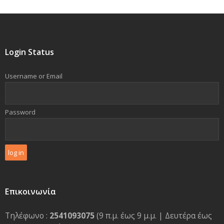
Login Status
Username or Email
Password
Επικοινωνία
Τηλέφωνο :
2541093075
(9 π.μ. έως 9 μ.μ. | Δευτέρα έως