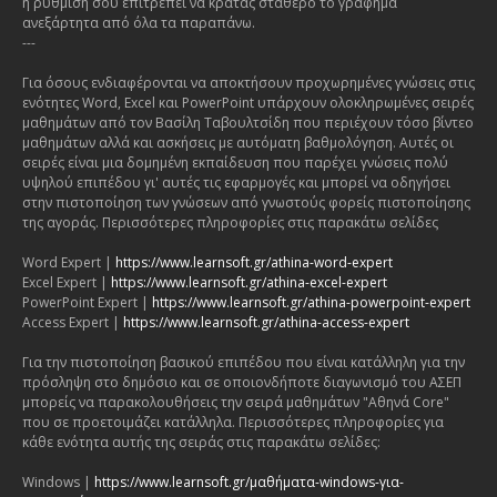
η ρύθμιση σου επιτρέπει να κρατάς σταθερό το γράφημα
ανεξάρτητα από όλα τα παραπάνω.
---
Για όσους ενδιαφέρονται να αποκτήσουν προχωρημένες γνώσεις στις
ενότητες Word, Excel και PowerPoint υπάρχουν ολοκληρωμένες σειρές
μαθημάτων από τον Βασίλη Ταβουλτσίδη που περιέχουν τόσο βίντεο
μαθημάτων αλλά και ασκήσεις με αυτόματη βαθμολόγηση. Αυτές οι
σειρές είναι μια δομημένη εκπαίδευση που παρέχει γνώσεις πολύ
υψηλού επιπέδου γι' αυτές τις εφαρμογές και μπορεί να οδηγήσει
στην πιστοποίηση των γνώσεων από γνωστούς φορείς πιστοποίησης
της αγοράς. Περισσότερες πληροφορίες στις παρακάτω σελίδες
Word Expert |
https://www.learnsoft.gr/athina-word-expert
Excel Expert |
https://www.learnsoft.gr/athina-excel-expert
PowerPoint Expert |
https://www.learnsoft.gr/athina-powerpoint-expert
Access Expert |
https://www.learnsoft.gr/athina-access-expert
Για την πιστοποίηση βασικού επιπέδου που είναι κατάλληλη για την
πρόσληψη στο δημόσιο και σε οποιονδήποτε διαγωνισμό του ΑΣΕΠ
μπορείς να παρακολουθήσεις την σειρά μαθημάτων "Αθηνά Core"
που σε προετοιμάζει κατάλληλα. Περισσότερες πληροφορίες για
κάθε ενότητα αυτής της σειράς στις παρακάτω σελίδες:
Windows |
https://www.learnsoft.gr/μαθήματα-windows-για-