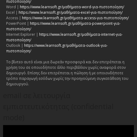
πιστοποίηση/
Word |
https://www.learnsoft.gr/μαθήματα-word-για-πιστοποίηση/
Excel |
https://www.learnsoft.gr/μαθήματα-excel-για-πιστοποίηση/
Access |
https://www.learnsoft.gr/μαθήματα-access-για-πιστοποίηση/
PowerPoint |
https://www.learnsoft.gr/μαθήματα-powerpoint-για-
πιστοποίηση/
Internet Explorer |
https://www.learnsoft.gr/μαθήματα-internet-για-
πιστοποίηση/
Outlook |
https://www.learnsoft.gr/μαθήματα-outlook-για-
πιστοποίηση/
Το βίντεο αυτό είναι μια δωρεάν προσφορά και δεν επιτρέπεται η
χρήση του σε οποιοδήποτε άλλο περιβάλλον χωρίς αναφορά στον
δημιουργό. Επίσης δεν επιτρέπεται η πώληση ή με οποιονδήποτε
τρόπο παραγωγή εσόδων χωρίς την προηγούμενη συγκατάθεση του
δημιουργού.
email σε λειτουργία
εμπιστευτικότητας (confidential
mode)