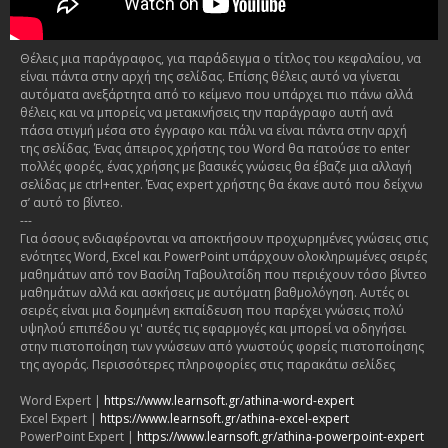
Θέλεις μια παράγραφος, για παράδειγμα ο τίτλος του κεφαλαίου, να
είναι πάντα στην αρχή της σελίδας. Επίσης θέλεις αυτό να γίνεται
αυτόματα ανεξάρτητα από το κείμενο που υπάρχει πιο πάνω αλλά
θέλεις και να μπορείς να μετακινήσεις την παράγραφο αυτή ανά
πάσα στιγμή μέσα στο έγγραφο και πάλι να είναι πάντα στην αρχή
της σελίδας. Ένας άπειρος χρήστης του Word θα πατούσε το enter
πολλές φορές, ένας χρήσης με βασικές γνώσεις θα έβαζε μια αλλαγή
σελίδας με ctrl+enter. Ένας expert χρήστης θα έκανε αυτό που δείχνω
σ’ αυτό το βίντεο.
---
Για όσους ενδιαφέρονται να αποκτήσουν προχωρημένες γνώσεις στις
ενότητες Word, Excel και PowerPoint υπάρχουν ολοκληρωμένες σειρές
μαθημάτων από τον Βασίλη Ταβουλτσίδη που περιέχουν τόσο βίντεο
μαθημάτων αλλά και ασκήσεις με αυτόματη βαθμολόγηση. Αυτές οι
σειρές είναι μια δομημένη εκπαίδευση που παρέχει γνώσεις πολύ
υψηλού επιπέδου γι' αυτές τις εφαρμογές και μπορεί να οδηγήσει
στην πιστοποίηση των γνώσεων από γνωστούς φορείς πιστοποίησης
της αγοράς. Περισσότερες πληροφορίες στις παρακάτω σελίδες
Word Expert |
https://www.learnsoft.gr/athina-word-expert
Excel Expert |
https://www.learnsoft.gr/athina-excel-expert
PowerPoint Expert |
https://www.learnsoft.gr/athina-powerpoint-expert