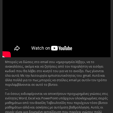
Μπορείς να δώσεις στο email σου «ημερομηνία λήξης», να το
ανακαλέσεις, ακόμα και να ζητήσεις από τον παραλήπτη να εισάγει
κωδικό που θα λάβει στο κινητό του για να το ανοίξει. Πως γίνονται
όλα αυτά; Με την λειτουργία εμπιστευτικότητας του gmail. Αυτά και
άλλα πολλά για το πως μπορείς να στείλεις email με αυτόν τον τρόπο
περιλαμβάνονται σε αυτό το βίντεο.
---
Για όσους ενδιαφέρονται να αποκτήσουν προχωρημένες γνώσεις στις
ενότητες Word, Excel και PowerPoint υπάρχουν ολοκληρωμένες σειρές
μαθημάτων από τον Βασίλη Ταβουλτσίδη που περιέχουν τόσο βίντεο
μαθημάτων αλλά και ασκήσεις με αυτόματη βαθμολόγηση. Αυτές οι
σειρές είναι μια δομημένη εκπαίδευση που παρέχει γνώσεις πολύ