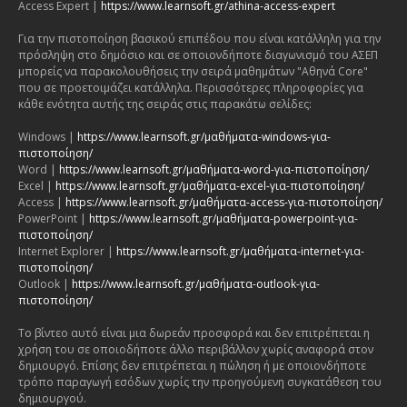
Access Expert |
https://www.learnsoft.gr/athina-access-expert
Για την πιστοποίηση βασικού επιπέδου που είναι κατάλληλη για την
πρόσληψη στο δημόσιο και σε οποιονδήποτε διαγωνισμό του ΑΣΕΠ
μπορείς να παρακολουθήσεις την σειρά μαθημάτων "Αθηνά Core"
που σε προετοιμάζει κατάλληλα. Περισσότερες πληροφορίες για
κάθε ενότητα αυτής της σειράς στις παρακάτω σελίδες:
Windows |
https://www.learnsoft.gr/μαθήματα-windows-για-
πιστοποίηση/
Word |
https://www.learnsoft.gr/μαθήματα-word-για-πιστοποίηση/
Excel |
https://www.learnsoft.gr/μαθήματα-excel-για-πιστοποίηση/
Access |
https://www.learnsoft.gr/μαθήματα-access-για-πιστοποίηση/
PowerPoint |
https://www.learnsoft.gr/μαθήματα-powerpoint-για-
πιστοποίηση/
Internet Explorer |
https://www.learnsoft.gr/μαθήματα-internet-για-
πιστοποίηση/
Outlook |
https://www.learnsoft.gr/μαθήματα-outlook-για-
πιστοποίηση/
Το βίντεο αυτό είναι μια δωρεάν προσφορά και δεν επιτρέπεται η
χρήση του σε οποιοδήποτε άλλο περιβάλλον χωρίς αναφορά στον
δημιουργό. Επίσης δεν επιτρέπεται η πώληση ή με οποιονδήποτε
τρόπο παραγωγή εσόδων χωρίς την προηγούμενη συγκατάθεση του
δημιουργού.