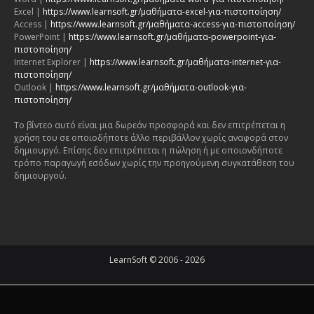
Excel |
https://www.learnsoft.gr/μαθήματα-excel-για-πιστοποίηση/
Access |
https://www.learnsoft.gr/μαθήματα-access-για-πιστοποίηση/
PowerPoint |
https://www.learnsoft.gr/μαθήματα-powerpoint-για-
πιστοποίηση/
Internet Explorer |
https://www.learnsoft.gr/μαθήματα-internet-για-
πιστοποίηση/
Outlook |
https://www.learnsoft.gr/μαθήματα-outlook-για-
πιστοποίηση/
Το βίντεο αυτό είναι μια δωρεάν προσφορά και δεν επιτρέπεται η
χρήση του σε οποιοδήποτε άλλο περιβάλλον χωρίς αναφορά στον
δημιουργό. Επίσης δεν επιτρέπεται η πώληση ή με οποιονδήποτε
τρόπο παραγωγή εσόδων χωρίς την προηγούμενη συγκατάθεση του
δημιουργού.
LearnSoft © 2006 - 2026