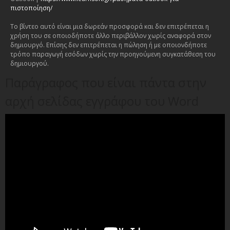
πιστοποίηση/
Το βίντεο αυτό είναι μια δωρεάν προσφορά και δεν επιτρέπεται η
χρήση του σε οποιοδήποτε άλλο περιβάλλον χωρίς αναφορά στον
δημιουργό. Επίσης δεν επιτρέπεται η πώληση ή με οποιονδήποτε
τρόπο παραγωγή εσόδων χωρίς την προηγούμενη συγκατάθεση του
δημιουργού.
Παράγραφος που είναι πάντα στην
αρχή σελίδας εγγράφου του Word