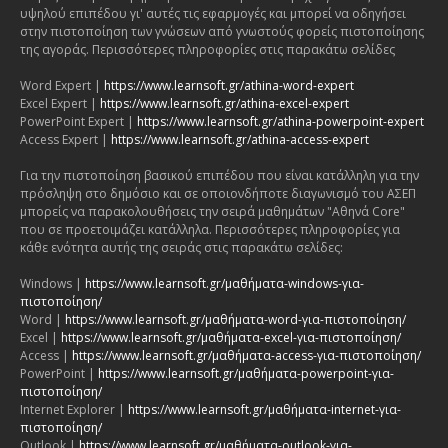
υψηλού επιπέδου γι' αυτές τις εφαρμογές και μπορεί να οδηγήσει
στην πιστοποίηση των γνώσεων από γνωστούς φορείς πιστοποίησης
της αγοράς. Περισσότερες πληροφορίες στις παρακάτω σελίδες
Word Expert |
https://www.learnsoft.gr/athina-word-expert
Excel Expert |
https://www.learnsoft.gr/athina-excel-expert
PowerPoint Expert |
https://www.learnsoft.gr/athina-powerpoint-expert
Access Expert |
https://www.learnsoft.gr/athina-access-expert
Για την πιστοποίηση βασικού επιπέδου που είναι κατάλληλη για την
πρόσληψη στο δημόσιο και σε οποιονδήποτε διαγωνισμό του ΑΣΕΠ
μπορείς να παρακολουθήσεις την σειρά μαθημάτων "Αθηνά Core"
που σε προετοιμάζει κατάλληλα. Περισσότερες πληροφορίες για
κάθε ενότητα αυτής της σειράς στις παρακάτω σελίδες:
Windows |
https://www.learnsoft.gr/μαθήματα-windows-για-
πιστοποίηση/
Word |
https://www.learnsoft.gr/μαθήματα-word-για-πιστοποίηση/
Excel |
https://www.learnsoft.gr/μαθήματα-excel-για-πιστοποίηση/
Access |
https://www.learnsoft.gr/μαθήματα-access-για-πιστοποίηση/
PowerPoint |
https://www.learnsoft.gr/μαθήματα-powerpoint-για-
πιστοποίηση/
Internet Explorer |
https://www.learnsoft.gr/μαθήματα-internet-για-
πιστοποίηση/
Outlook |
https://www.learnsoft.gr/μαθήματα-outlook-για-