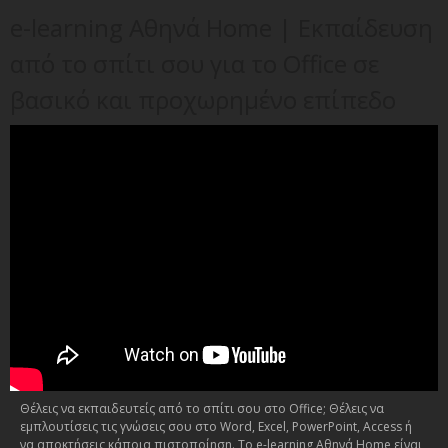
e-learning Αθηνά Home | Εκπαίδευση
από το σπίτι σου για το Office σε
βασικό και προχωρημένο επίπεδο
Θέλεις να εκπαιδευτείς από το σπίτι σου στο Office; Θέλεις να
εμπλουτίσεις τις γνώσεις σου στο Word, Excel, PowerPoint, Access ή
να αποκτήσεις κάποια πιστοποίηση. Το e-learning Αθηνά Home είναι