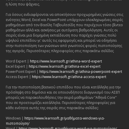
η λύση που ψάχνεις.
Για όσους ενδιαφέρονται να αποκτήσουν προχωρημένες γνώσεις στις
ενότητες Word, Excel και PowerPoint υπάρχουν ολοκληρωμένες σειρές
μαθημάτων από τον Βασίλη Ταβουλτσίδη που περιέχουν τόσο βίντεο
μαθημάτων αλλά και ασκήσεις με αυτόματη βαθμολόγηση. Αυτές οι
σειρές είναι μια δομημένη εκπαίδευση που παρέχει γνώσεις πολύ
υψηλού επιπέδου γι' αυτές τις εφαρμογές και μπορεί να οδηγήσει
στην πιστοποίηση των γνώσεων από γνωστούς φορείς πιστοποίησης
της αγοράς. Περισσότερες πληροφορίες στις παρακάτω σελίδες
Word Expert |
https://www.learnsoft.gr/athina-word-expert
Excel Expert |
https://www.learnsoft.gr/athina-excel-expert
PowerPoint Expert |
https://www.learnsoft.gr/athina-powerpoint-expert
Access Expert |
https://www.learnsoft.gr/athina-access-expert
Για την πιστοποίηση βασικού επιπέδου που είναι κατάλληλη για την
πρόσληψη στο δημόσιο και σε οποιονδήποτε διαγωνισμό του ΑΣΕΠ
μπορείς να παρακολουθήσεις την σειρά μαθημάτων "Αθηνά Core"
που σε προετοιμάζει κατάλληλα. Περισσότερες πληροφορίες για
κάθε ενότητα αυτής της σειράς στις παρακάτω σελίδες:
Windows |
https://www.learnsoft.gr/μαθήματα-windows-για-
πιστοποίηση/
Word |
https://www.learnsoft.gr/μαθήματα-word-για-πιστοποίηση/