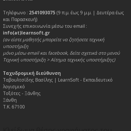
Τηλέφωνο :
2541093075
(9 π.μ. έως 9 μ.μ. | Δευτέρα έως
και Παρασκευή)
Συνεχής επικοινωνία μέσω του email :
info(at)learnsoft.gr
(αν είστε μαθητής μπορείτε να ζητήσετε τεχνική
υποστήριξη
μόνο μέσω email και facebook, δείτε σχετικά στο μενού
Τεχνική υποστήριξη > Αίτημα τεχνικής υποστήριξης)
Ταχυδρομική διεύθυνση
Ταβουλτσίδης Βασίλης | LearnSoft - Εκπαιδευτικό
λογισμικό
Τοξότες - Ξάνθης
Ξάνθη
Τ.Κ. 67100
Κλείδωμα θέσης γραφήματος του