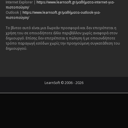
Internet Explorer |
https://www.learnsoft.gr/μαθήματα-internet-για-
πιστοποίηση/
Outlook |
https://www.learnsoft.gr/μαθήματα-outlook-για-
πιστοποίηση/
Το βίντεο αυτό είναι μια δωρεάν προσφορά και δεν επιτρέπεται η
χρήση του σε οποιοδήποτε άλλο περιβάλλον χωρίς αναφορά στον
δημιουργό. Επίσης δεν επιτρέπεται η πώληση ή με οποιονδήποτε
τρόπο παραγωγή εσόδων χωρίς την προηγούμενη συγκατάθεση του
δημιουργού.
LearnSoft © 2006 - 2026