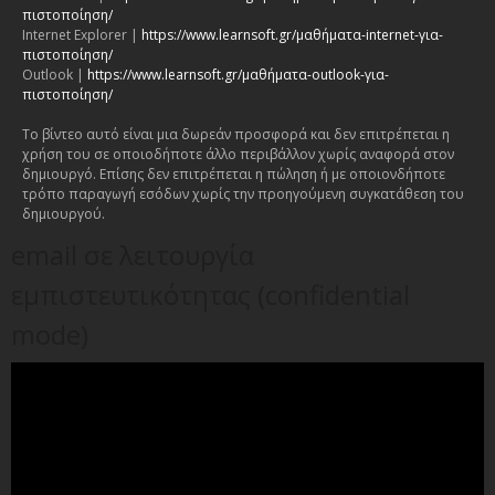
πιστοποίηση/
Internet Explorer |
https://www.learnsoft.gr/μαθήματα-internet-για-
πιστοποίηση/
Outlook |
https://www.learnsoft.gr/μαθήματα-outlook-για-
πιστοποίηση/
Το βίντεο αυτό είναι μια δωρεάν προσφορά και δεν επιτρέπεται η
χρήση του σε οποιοδήποτε άλλο περιβάλλον χωρίς αναφορά στον
δημιουργό. Επίσης δεν επιτρέπεται η πώληση ή με οποιονδήποτε
τρόπο παραγωγή εσόδων χωρίς την προηγούμενη συγκατάθεση του
δημιουργού.
email σε λειτουργία
εμπιστευτικότητας (confidential
mode)