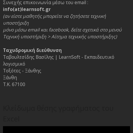
Συνεχής επικοινωνία μέσω του email :
info(at)learnsoft.gr
(αν είστε μαθητής μπορείτε να ζητήσετε τεχνική
υποστήριξη
μόνο μέσω email και facebook, δείτε σχετικά στο μενού
Τεχνική υποστήριξη > Αίτημα τεχνικής υποστήριξης)
Ταχυδρομική διεύθυνση
Ταβουλτσίδης Βασίλης | LearnSoft - Εκπαιδευτικό
λογισμικό
Τοξότες - Ξάνθης
Ξάνθη
Τ.Κ. 67100
Κλείδωμα θέσης γραφήματος του
Excel