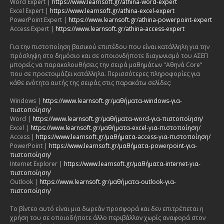
Word Expert |
https://www.learnsoft.gr/athina-word-expert
Excel Expert |
https://www.learnsoft.gr/athina-excel-expert
PowerPoint Expert |
https://www.learnsoft.gr/athina-powerpoint-expert
Access Expert |
https://www.learnsoft.gr/athina-access-expert
Για την πιστοποίηση βασικού επιπέδου που είναι κατάλληλη για την
πρόσληψη στο δημόσιο και σε οποιονδήποτε διαγωνισμό του ΑΣΕΠ
μπορείς να παρακολουθήσεις την σειρά μαθημάτων "Αθηνά Core"
που σε προετοιμάζει κατάλληλα. Περισσότερες πληροφορίες για
κάθε ενότητα αυτής της σειράς στις παρακάτω σελίδες:
Windows |
https://www.learnsoft.gr/μαθήματα-windows-για-
πιστοποίηση/
Word |
https://www.learnsoft.gr/μαθήματα-word-για-πιστοποίηση/
Excel |
https://www.learnsoft.gr/μαθήματα-excel-για-πιστοποίηση/
Access |
https://www.learnsoft.gr/μαθήματα-access-για-πιστοποίηση/
PowerPoint |
https://www.learnsoft.gr/μαθήματα-powerpoint-για-
πιστοποίηση/
Internet Explorer |
https://www.learnsoft.gr/μαθήματα-internet-για-
πιστοποίηση/
Outlook |
https://www.learnsoft.gr/μαθήματα-outlook-για-
πιστοποίηση/
Το βίντεο αυτό είναι μια δωρεάν προσφορά και δεν επιτρέπεται η
χρήση του σε οποιοδήποτε άλλο περιβάλλον χωρίς αναφορά στον