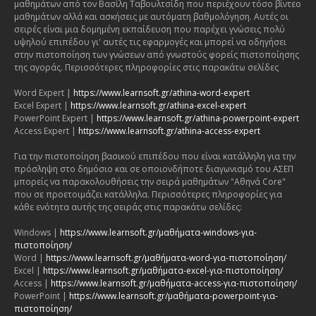
μαθημάτων από τον Βασίλη Ταβουλτσίδη που περιέχουν τόσο βίντεο
μαθημάτων αλλά και ασκήσεις με αυτόματη βαθμολόγηση. Αυτές οι
σειρές είναι μια δομημένη εκπαίδευση που παρέχει γνώσεις πολύ
υψηλού επιπέδου γι' αυτές τις εφαρμογές και μπορεί να οδηγήσει
στην πιστοποίηση των γνώσεων από γνωστούς φορείς πιστοποίησης
της αγοράς. Περισσότερες πληροφορίες στις παρακάτω σελίδες
Word Expert |
https://www.learnsoft.gr/athina-word-expert
Excel Expert |
https://www.learnsoft.gr/athina-excel-expert
PowerPoint Expert |
https://www.learnsoft.gr/athina-powerpoint-expert
Access Expert |
https://www.learnsoft.gr/athina-access-expert
Για την πιστοποίηση βασικού επιπέδου που είναι κατάλληλη για την
πρόσληψη στο δημόσιο και σε οποιονδήποτε διαγωνισμό του ΑΣΕΠ
μπορείς να παρακολουθήσεις την σειρά μαθημάτων "Αθηνά Core"
που σε προετοιμάζει κατάλληλα. Περισσότερες πληροφορίες για
κάθε ενότητα αυτής της σειράς στις παρακάτω σελίδες:
Windows |
https://www.learnsoft.gr/μαθήματα-windows-για-
πιστοποίηση/
Word |
https://www.learnsoft.gr/μαθήματα-word-για-πιστοποίηση/
Excel |
https://www.learnsoft.gr/μαθήματα-excel-για-πιστοποίηση/
Access |
https://www.learnsoft.gr/μαθήματα-access-για-πιστοποίηση/
PowerPoint |
https://www.learnsoft.gr/μαθήματα-powerpoint-για-
πιστοποίηση/