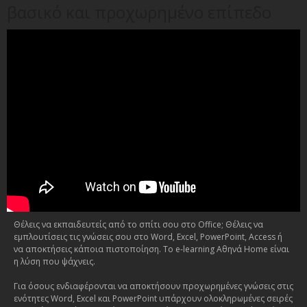
βασικό και προχωρημένο επίπεδο
Θέλεις να εκπαιδευτείς από το σπίτι σου στο Office; Θέλεις να
εμπλουτίσεις τις γνώσεις σου στο Word, Excel, PowerPoint, Access ή
να αποκτήσεις κάποια πιστοποίηση. Το e-learning Αθηνά Home είναι
η λύση που ψάχνεις.
Για όσους ενδιαφέρονται να αποκτήσουν προχωρημένες γνώσεις στις
ενότητες Word, Excel και PowerPoint υπάρχουν ολοκληρωμένες σειρές