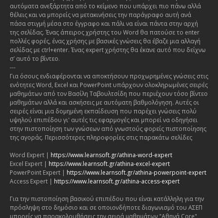
αυτόματα ανεξάρτητα από το κείμενο που υπάρχει πιο πάνω αλλά
θέλεις και να μπορείς να μετακινήσεις την παράγραφο αυτή ανά
πάσα στιγμή μέσα στο έγγραφο και πάλι να είναι πάντα στην αρχή
της σελίδας. Ένας άπειρος χρήστης του Word θα πατούσε το enter
πολλές φορές, ένας χρήσης με βασικές γνώσεις θα έβαζε μια αλλαγή
σελίδας με ctrl+enter. Ένας expert χρήστης θα έκανε αυτό που δείχνω
σ’ αυτό το βίντεο.
---
Για όσους ενδιαφέρονται να αποκτήσουν προχωρημένες γνώσεις στις
ενότητες Word, Excel και PowerPoint υπάρχουν ολοκληρωμένες σειρές
μαθημάτων από τον Βασίλη Ταβουλτσίδη που περιέχουν τόσο βίντεο
μαθημάτων αλλά και ασκήσεις με αυτόματη βαθμολόγηση. Αυτές οι
σειρές είναι μια δομημένη εκπαίδευση που παρέχει γνώσεις πολύ
υψηλού επιπέδου γι' αυτές τις εφαρμογές και μπορεί να οδηγήσει
στην πιστοποίηση των γνώσεων από γνωστούς φορείς πιστοποίησης
της αγοράς. Περισσότερες πληροφορίες στις παρακάτω σελίδες
Word Expert |
https://www.learnsoft.gr/athina-word-expert
Excel Expert |
https://www.learnsoft.gr/athina-excel-expert
PowerPoint Expert |
https://www.learnsoft.gr/athina-powerpoint-expert
Access Expert |
https://www.learnsoft.gr/athina-access-expert
Για την πιστοποίηση βασικού επιπέδου που είναι κατάλληλη για την
πρόσληψη στο δημόσιο και σε οποιονδήποτε διαγωνισμό του ΑΣΕΠ
μπορείς να παρακολουθήσεις την σειρά μαθημάτων "Αθηνά Core"