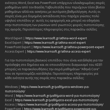
ενότητες Word, Excel και PowerPoint υπάρχουν ολοκληρωμένες σειρές
μαθημάτων από τον Βασίλη Ταβουλτσίδη που περιέχουν τόσο βίντεο
μαθημάτων αλλά και ασκήσεις με αυτόματη βαθμολόγηση. Αυτές οι
σειρές είναι μια δομημένη εκπαίδευση που παρέχει γνώσεις πολύ
υψηλού επιπέδου γι' αυτές τις εφαρμογές και μπορεί να οδηγήσει
στην πιστοποίηση των γνώσεων από γνωστούς φορείς πιστοποίησης
της αγοράς. Περισσότερες πληροφορίες στις παρακάτω σελίδες
Word Expert |
https://www.learnsoft.gr/athina-word-expert
Excel Expert |
https://www.learnsoft.gr/athina-excel-expert
PowerPoint Expert |
https://www.learnsoft.gr/athina-powerpoint-expert
Access Expert |
https://www.learnsoft.gr/athina-access-expert
Για την πιστοποίηση βασικού επιπέδου που είναι κατάλληλη για την
πρόσληψη στο δημόσιο και σε οποιονδήποτε διαγωνισμό του ΑΣΕΠ
μπορείς να παρακολουθήσεις την σειρά μαθημάτων "Αθηνά Core"
που σε προετοιμάζει κατάλληλα. Περισσότερες πληροφορίες για
κάθε ενότητα αυτής της σειράς στις παρακάτω σελίδες:
Windows |
https://www.learnsoft.gr/μαθήματα-windows-για-
πιστοποίηση/
Word |
https://www.learnsoft.gr/μαθήματα-word-για-πιστοποίηση/
Excel |
https://www.learnsoft.gr/μαθήματα-excel-για-πιστοποίηση/
Access |
https://www.learnsoft.gr/μαθήματα-access-για-πιστοποίηση/
PowerPoint |
https://www.learnsoft.gr/μαθήματα-powerpoint-για-