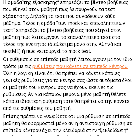
Η ομάδα”της εξάσκησης” επηρεάζει το βίντεο βοήθειας
που εξηγεί στον μαθητή πως λειτουργούν τα τεστ
εξάσκησης. Δηλαδή τα τεστ που συνοδεύουν κάθε
μάθημα. Τέλος η ομάδα “των mock και επαναληπτικών
τεστ” επηρεάζει το βίντεο βοήθειας που εξηγεί στον
μαθητή πως λειτουργούν τα επαναληπτικά τεστ στο
τέλος της ενότητας (διαθέσιμα μόνο στην Αθηνά και
testME) ή πως λειτουργεί το mock test.
Οι ρυθμίσεις σε επίπεδο μαθητή λειτουργούν με τον ίδιο
τρόπο με τις
ρυθμίσεις που κάνετε σε επίπεδο κέντρου
.
Όλη η λογική είναι ότι θα πρέπει να κάνετε κάποιες
γενικές ρυθμίσεις για το κέντρο σας ώστε αυτόματα όλοι
οι μαθητές του κέντρου σας να έχουν εκείνες τις
ρυθμίσεις. Αν για κάποιον μεμονωμένο μαθητή θέλετε
κάποια ιδιαίτερη ρύθμιση τότε θα πρέπει να την κάνετε
από τις ρυθμίσεις του μαθητή.
Επίσης πρέπει να γνωρίζετε ότι μια ρύθμιση σε επίπεδο
μαθητή θα εφαρμοστεί μόνο αν η αντίστοιχη ρύθμιση σε
επίπεδο κέντρου έχει την κλειδαριά στην “ξεκλείδωτη”