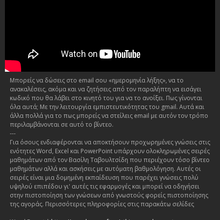
Μπορείς να δώσεις στο email σου «ημερομηνία λήξης», να το
ανακαλέσεις, ακόμα και να ζητήσεις από τον παραλήπτη να εισάγει
κωδικό που θα λάβει στο κινητό του για να το ανοίξει. Πως γίνονται
όλα αυτά; Με την λειτουργία εμπιστευτικότητας του gmail. Αυτά και
άλλα πολλά για το πως μπορείς να στείλεις email με αυτόν τον τρόπο
περιλαμβάνονται σε αυτό το βίντεο.
---
Για όσους ενδιαφέρονται να αποκτήσουν προχωρημένες γνώσεις στις
ενότητες Word, Excel και PowerPoint υπάρχουν ολοκληρωμένες σειρές
μαθημάτων από τον Βασίλη Ταβουλτσίδη που περιέχουν τόσο βίντεο
μαθημάτων αλλά και ασκήσεις με αυτόματη βαθμολόγηση. Αυτές οι
σειρές είναι μια δομημένη εκπαίδευση που παρέχει γνώσεις πολύ
υψηλού επιπέδου γι' αυτές τις εφαρμογές και μπορεί να οδηγήσει
στην πιστοποίηση των γνώσεων από γνωστούς φορείς πιστοποίησης
της αγοράς. Περισσότερες πληροφορίες στις παρακάτω σελίδες