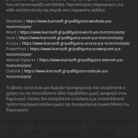
που σε προετοιμάζει κατάλληλα. Περισσότερες πληροφορίες για
κάθε ενότητα αυτής της σειράς στις παρακάτω σελίδες:
Windows |
https://www.learnsoft.gr/μαθήματα-windows-για-
πιστοποίηση/
Word |
https://www.learnsoft.gr/μαθήματα-word-για-πιστοποίηση/
Excel |
https://www.learnsoft.gr/μαθήματα-excel-για-πιστοποίηση/
Access |
https://www.learnsoft.gr/μαθήματα-access-για-πιστοποίηση/
PowerPoint |
https://www.learnsoft.gr/μαθήματα-powerpoint-για-
πιστοποίηση/
Internet Explorer |
https://www.learnsoft.gr/μαθήματα-internet-για-
πιστοποίηση/
Outlook |
https://www.learnsoft.gr/μαθήματα-outlook-για-
πιστοποίηση/
Το βίντεο αυτό είναι μια δωρεάν προσφορά και δεν επιτρέπεται η
χρήση του σε οποιοδήποτε άλλο περιβάλλον χωρίς αναφορά στον
δημιουργό. Επίσης δεν επιτρέπεται η πώληση ή με οποιονδήποτε
τρόπο παραγωγή εσόδων χωρίς την προηγούμενη συγκατάθεση του
δημιουργού.
e-learning Αθηνά Home | Εκπαίδευση
από το σπίτι σου για το Office σε