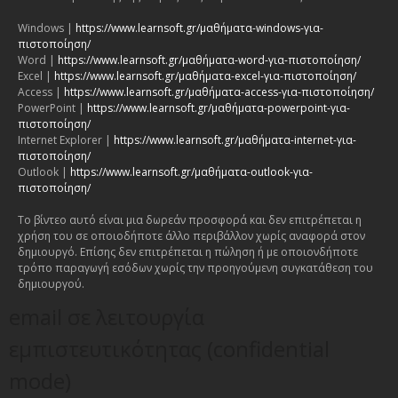
Windows |
https://www.learnsoft.gr/μαθήματα-windows-για-
πιστοποίηση/
Word |
https://www.learnsoft.gr/μαθήματα-word-για-πιστοποίηση/
Excel |
https://www.learnsoft.gr/μαθήματα-excel-για-πιστοποίηση/
Access |
https://www.learnsoft.gr/μαθήματα-access-για-πιστοποίηση/
PowerPoint |
https://www.learnsoft.gr/μαθήματα-powerpoint-για-
πιστοποίηση/
Internet Explorer |
https://www.learnsoft.gr/μαθήματα-internet-για-
πιστοποίηση/
Outlook |
https://www.learnsoft.gr/μαθήματα-outlook-για-
πιστοποίηση/
Το βίντεο αυτό είναι μια δωρεάν προσφορά και δεν επιτρέπεται η
χρήση του σε οποιοδήποτε άλλο περιβάλλον χωρίς αναφορά στον
δημιουργό. Επίσης δεν επιτρέπεται η πώληση ή με οποιονδήποτε
τρόπο παραγωγή εσόδων χωρίς την προηγούμενη συγκατάθεση του
δημιουργού.
email σε λειτουργία
εμπιστευτικότητας (confidential
mode)