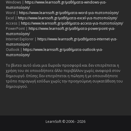
Windows |
https://www.learnsoft.gr/μαθήματα-windows-για-
πιστοποίηση/
Word |
https://www.learnsoft.gr/μαθήματα-word-για-πιστοποίηση/
Excel |
https://www.learnsoft.gr/μαθήματα-excel-για-πιστοποίηση/
Access |
https://www.learnsoft.gr/μαθήματα-access-για-πιστοποίηση/
PowerPoint |
https://www.learnsoft.gr/μαθήματα-powerpoint-για-
πιστοποίηση/
Internet Explorer |
https://www.learnsoft.gr/μαθήματα-internet-για-
πιστοποίηση/
Outlook |
https://www.learnsoft.gr/μαθήματα-outlook-για-
πιστοποίηση/
Το βίντεο αυτό είναι μια δωρεάν προσφορά και δεν επιτρέπεται η
χρήση του σε οποιοδήποτε άλλο περιβάλλον χωρίς αναφορά στον
δημιουργό. Επίσης δεν επιτρέπεται η πώληση ή με οποιονδήποτε
τρόπο παραγωγή εσόδων χωρίς την προηγούμενη συγκατάθεση του
δημιουργού.
LearnSoft © 2006 - 2026