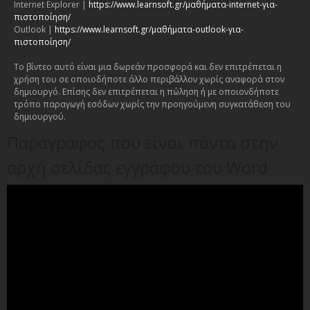
Internet Explorer |
https://www.learnsoft.gr/μαθήματα-internet-για-
πιστοποίηση/
Outlook |
https://www.learnsoft.gr/μαθήματα-outlook-για-
πιστοποίηση/
Το βίντεο αυτό είναι μια δωρεάν προσφορά και δεν επιτρέπεται η
χρήση του σε οποιοδήποτε άλλο περιβάλλον χωρίς αναφορά στον
δημιουργό. Επίσης δεν επιτρέπεται η πώληση ή με οποιονδήποτε
τρόπο παραγωγή εσόδων χωρίς την προηγούμενη συγκατάθεση του
δημιουργού.
Παράγραφος που είναι πάντα στην
αρχή σελίδας εγγράφου του Word