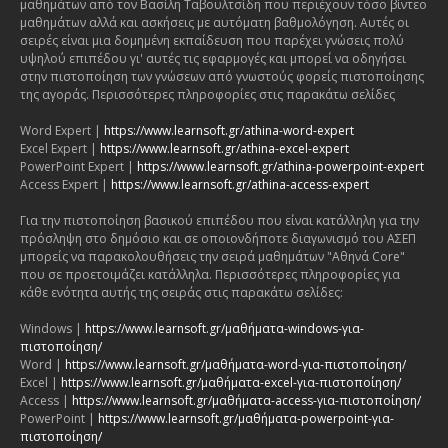
μαθημάτων από τον Βασίλη Ταβουλτσίδη που περιέχουν τόσο βίντεο
μαθημάτων αλλά και ασκήσεις με αυτόματη βαθμολόγηση. Αυτές οι
σειρές είναι μια δομημένη εκπαίδευση που παρέχει γνώσεις πολύ
υψηλού επιπέδου γι' αυτές τις εφαρμογές και μπορεί να οδηγήσει
στην πιστοποίηση των γνώσεων από γνωστούς φορείς πιστοποίησης
της αγοράς. Περισσότερες πληροφορίες στις παρακάτω σελίδες
Word Expert |
https://www.learnsoft.gr/athina-word-expert
Excel Expert |
https://www.learnsoft.gr/athina-excel-expert
PowerPoint Expert |
https://www.learnsoft.gr/athina-powerpoint-expert
Access Expert |
https://www.learnsoft.gr/athina-access-expert
Για την πιστοποίηση βασικού επιπέδου που είναι κατάλληλη για την
πρόσληψη στο δημόσιο και σε οποιονδήποτε διαγωνισμό του ΑΣΕΠ
μπορείς να παρακολουθήσεις την σειρά μαθημάτων "Αθηνά Core"
που σε προετοιμάζει κατάλληλα. Περισσότερες πληροφορίες για
κάθε ενότητα αυτής της σειράς στις παρακάτω σελίδες:
Windows |
https://www.learnsoft.gr/μαθήματα-windows-για-
πιστοποίηση/
Word |
https://www.learnsoft.gr/μαθήματα-word-για-πιστοποίηση/
Excel |
https://www.learnsoft.gr/μαθήματα-excel-για-πιστοποίηση/
Access |
https://www.learnsoft.gr/μαθήματα-access-για-πιστοποίηση/
PowerPoint |
https://www.learnsoft.gr/μαθήματα-powerpoint-για-
πιστοποίηση/