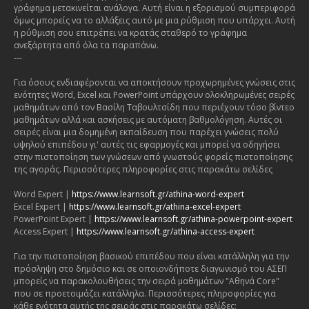
γράφημα μετακινείται ανάλογα. Αυτή είναι η εξορισμού συμπεριφορά
όμως μπορείς να το αλλάξεις αυτό με μια ρύθμιση που υπάρχει. Αυτή
η ρύθμιση σου επιτρέπει να κρατάς σταθερό το γράφημα
ανεξάρτητα από όλα τα παραπάνω.
---
Για όσους ενδιαφέρονται να αποκτήσουν προχωρημένες γνώσεις στις
ενότητες Word, Excel και PowerPoint υπάρχουν ολοκληρωμένες σειρές
μαθημάτων από τον Βασίλη Ταβουλτσίδη που περιέχουν τόσο βίντεο
μαθημάτων αλλά και ασκήσεις με αυτόματη βαθμολόγηση. Αυτές οι
σειρές είναι μια δομημένη εκπαίδευση που παρέχει γνώσεις πολύ
υψηλού επιπέδου γι' αυτές τις εφαρμογές και μπορεί να οδηγήσει
στην πιστοποίηση των γνώσεων από γνωστούς φορείς πιστοποίησης
της αγοράς. Περισσότερες πληροφορίες στις παρακάτω σελίδες
Word Expert |
https://www.learnsoft.gr/athina-word-expert
Excel Expert |
https://www.learnsoft.gr/athina-excel-expert
PowerPoint Expert |
https://www.learnsoft.gr/athina-powerpoint-expert
Access Expert |
https://www.learnsoft.gr/athina-access-expert
Για την πιστοποίηση βασικού επιπέδου που είναι κατάλληλη για την
πρόσληψη στο δημόσιο και σε οποιονδήποτε διαγωνισμό του ΑΣΕΠ
μπορείς να παρακολουθήσεις την σειρά μαθημάτων "Αθηνά Core"
που σε προετοιμάζει κατάλληλα. Περισσότερες πληροφορίες για
κάθε ενότητα αυτής της σειράς στις παρακάτω σελίδες: