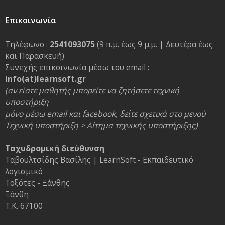
Επικοινωνία
Τηλέφωνο :
2541093075
(9 π.μ. έως 9 μ.μ. | Δευτέρα έως
και Παρασκευή)
Συνεχής επικοινωνία μέσω του email :
info(at)learnsoft.gr
(αν είστε μαθητής μπορείτε να ζητήσετε τεχνική
υποστήριξη
μόνο μέσω email και facebook, δείτε σχετικά στο μενού
Τεχνική υποστήριξη > Αίτημα τεχνικής υποστήριξης)
Ταχυδρομική διεύθυνση
Ταβουλτσίδης Βασίλης | LearnSoft - Εκπαιδευτικό
λογισμικό
Τοξότες - Ξάνθης
Ξάνθη
Τ.Κ. 67100