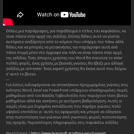
Θέλεις μια παράγραφος, για παράδειγμα ο τίτλος του κεφαλαίου, να
είναι πάντα στην αρχή της σελίδας. Επίσης θέλεις αυτό να γίνεται
αυτόματα ανεξάρτητα από το κείμενο που υπάρχει πιο πάνω αλλά
θέλεις και να μπορείς να μετακινήσεις την παράγραφο αυτή ανά
πάσα στιγμή μέσα στο έγγραφο και πάλι να είναι πάντα στην αρχή
της σελίδας. Ένας άπειρος χρήστης του Word θα πατούσε το enter
πολλές φορές, ένας χρήσης με βασικές γνώσεις θα έβαζε μια αλλαγή
σελίδας με ctrl+enter. Ένας expert χρήστης θα έκανε αυτό που δείχνω
σ’ αυτό το βίντεο.
---
Για όσους ενδιαφέρονται να αποκτήσουν προχωρημένες γνώσεις στις
ενότητες Word, Excel και PowerPoint υπάρχουν ολοκληρωμένες σειρές
μαθημάτων από τον Βασίλη Ταβουλτσίδη που περιέχουν τόσο βίντεο
μαθημάτων αλλά και ασκήσεις με αυτόματη βαθμολόγηση. Αυτές οι
σειρές είναι μια δομημένη εκπαίδευση που παρέχει γνώσεις πολύ
υψηλού επιπέδου γι' αυτές τις εφαρμογές και μπορεί να οδηγήσει
στην πιστοποίηση των γνώσεων από γνωστούς φορείς πιστοποίησης
της αγοράς. Περισσότερες πληροφορίες στις παρακάτω σελίδες
Word Expert |
https://www.learnsoft.gr/athina-word-expert