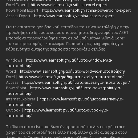
Excel Expert |
https://www.learnsoft.gr/athina-excel-expert
PowerPoint Expert |
https://www.learnsoft.gr/athina-powerpoint-expert
Access Expert |
https://www.learnsoft.gr/athina-access-expert
Για την πιστοποίηση βασικού επιπέδου που είναι κατάλληλη για την
πρόσληψη στο δημόσιο και σε οποιονδήποτε διαγωνισμό του ΑΣΕΠ
μπορείς να παρακολουθήσεις την σειρά μαθημάτων "Αθηνά Core"
που σε προετοιμάζει κατάλληλα. Περισσότερες πληροφορίες για
κάθε ενότητα αυτής της σειράς στις παρακάτω σελίδες:
Windows |
https://www.learnsoft.gr/μαθήματα-windows-για-
πιστοποίηση/
Word |
https://www.learnsoft.gr/μαθήματα-word-για-πιστοποίηση/
Excel |
https://www.learnsoft.gr/μαθήματα-excel-για-πιστοποίηση/
Access |
https://www.learnsoft.gr/μαθήματα-access-για-πιστοποίηση/
PowerPoint |
https://www.learnsoft.gr/μαθήματα-powerpoint-για-
πιστοποίηση/
Internet Explorer |
https://www.learnsoft.gr/μαθήματα-internet-για-
πιστοποίηση/
Outlook |
https://www.learnsoft.gr/μαθήματα-outlook-για-
πιστοποίηση/
Το βίντεο αυτό είναι μια δωρεάν προσφορά και δεν επιτρέπεται η
χρήση του σε οποιοδήποτε άλλο περιβάλλον χωρίς αναφορά στον
δημιουργό. Επίσης δεν επιτρέπεται η πώληση ή με οποιονδήποτε