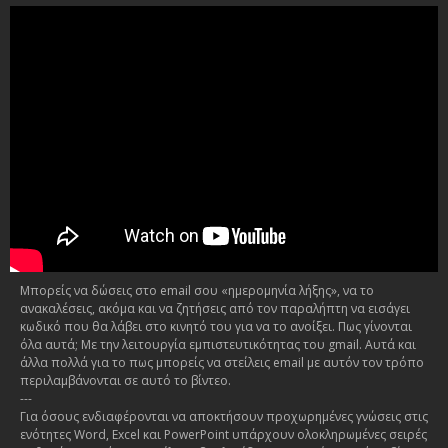
Μπορείς να δώσεις στο email σου «ημερομηνία λήξης», να το
ανακαλέσεις, ακόμα και να ζητήσεις από τον παραλήπτη να εισάγει
κωδικό που θα λάβει στο κινητό του για να το ανοίξει. Πως γίνονται
όλα αυτά; Με την λειτουργία εμπιστευτικότητας του gmail. Αυτά και
άλλα πολλά για το πως μπορείς να στείλεις email με αυτόν τον τρόπο
περιλαμβάνονται σε αυτό το βίντεο.
---
Για όσους ενδιαφέρονται να αποκτήσουν προχωρημένες γνώσεις στις
ενότητες Word, Excel και PowerPoint υπάρχουν ολοκληρωμένες σειρές