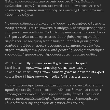
Θέλεις να εκπαιδευτείς από το σπίτι σου στο Office; Θέλεις να
εμπλουτίσεις τις γνώσεις σου στο Word, Excel, PowerPoint, Access ή
να αποκτήσεις κάποια πιστοποίηση. Το e-learning Αθηνά Home είναι
η λύση που ψάχνεις.
Για όσους ενδιαφέρονται να αποκτήσουν προχωρημένες γνώσεις στις
ενότητες Word, Excel και PowerPoint υπάρχουν ολοκληρωμένες σειρές
μαθημάτων από τον Βασίλη Ταβουλτσίδη που περιέχουν τόσο βίντεο
μαθημάτων αλλά και ασκήσεις με αυτόματη βαθμολόγηση. Αυτές οι
σειρές είναι μια δομημένη εκπαίδευση που παρέχει γνώσεις πολύ
υψηλού επιπέδου γι' αυτές τις εφαρμογές και μπορεί να οδηγήσει
στην πιστοποίηση των γνώσεων από γνωστούς φορείς πιστοποίησης
της αγοράς. Περισσότερες πληροφορίες στις παρακάτω σελίδες
Word Expert |
https://www.learnsoft.gr/athina-word-expert
Excel Expert |
https://www.learnsoft.gr/athina-excel-expert
PowerPoint Expert |
https://www.learnsoft.gr/athina-powerpoint-expert
Access Expert |
https://www.learnsoft.gr/athina-access-expert
Για την πιστοποίηση βασικού επιπέδου που είναι κατάλληλη για την
πρόσληψη στο δημόσιο και σε οποιονδήποτε διαγωνισμό του ΑΣΕΠ
μπορείς να παρακολουθήσεις την σειρά μαθημάτων "Αθηνά Core"
που σε προετοιμάζει κατάλληλα. Περισσότερες πληροφορίες για
κάθε ενότητα αυτής της σειράς στις παρακάτω σελίδες: