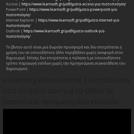
Access |
https://www.learnsoft.gr/μαθήματα-access-για-πιστοποίηση/
PowerPoint |
https://www.learnsoft.gr/μαθήματα-powerpoint-για-
πιστοποίηση/
Internet Explorer |
https://www.learnsoft.gr/μαθήματα-internet-για-
πιστοποίηση/
Outlook |
https://www.learnsoft.gr/μαθήματα-outlook-για-
πιστοποίηση/
Το βίντεο αυτό είναι μια δωρεάν προσφορά και δεν επιτρέπεται η
χρήση του σε οποιοδήποτε άλλο περιβάλλον χωρίς αναφορά στον
δημιουργό. Επίσης δεν επιτρέπεται η πώληση ή με οποιονδήποτε
τρόπο παραγωγή εσόδων χωρίς την προηγούμενη συγκατάθεση του
δημιουργού.
e-learning Αθηνά Home | Εκπαίδευση
από το σπίτι σου για το Office σε
βασικό και προχωρημένο επίπεδο