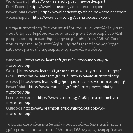
Word Expert |
https://www.learnsoft.gr/athina-word-expert
Excel Expert |
https://www.learnsoft.gr/athina-excel-expert
PowerPoint Expert |
https://www.learnsoft.gr/athina-powerpoint-expert
Access Expert |
https://www.learnsoft.gr/athina-access-expert
Για την πιστοποίηση βασικού επιπέδου που είναι κατάλληλη για την
πρόσληψη στο δημόσιο και σε οποιονδήποτε διαγωνισμό του ΑΣΕΠ
μπορείς να παρακολουθήσεις την σειρά μαθημάτων "Αθηνά Core"
που σε προετοιμάζει κατάλληλα. Περισσότερες πληροφορίες για
κάθε ενότητα αυτής της σειράς στις παρακάτω σελίδες:
Windows |
https://www.learnsoft.gr/μαθήματα-windows-για-
πιστοποίηση/
Word |
https://www.learnsoft.gr/μαθήματα-word-για-πιστοποίηση/
Excel |
https://www.learnsoft.gr/μαθήματα-excel-για-πιστοποίηση/
Access |
https://www.learnsoft.gr/μαθήματα-access-για-πιστοποίηση/
PowerPoint |
https://www.learnsoft.gr/μαθήματα-powerpoint-για-
πιστοποίηση/
Internet Explorer |
https://www.learnsoft.gr/μαθήματα-internet-για-
πιστοποίηση/
Outlook |
https://www.learnsoft.gr/μαθήματα-outlook-για-
πιστοποίηση/
Το βίντεο αυτό είναι μια δωρεάν προσφορά και δεν επιτρέπεται η
χρήση του σε οποιοδήποτε άλλο περιβάλλον χωρίς αναφορά στον