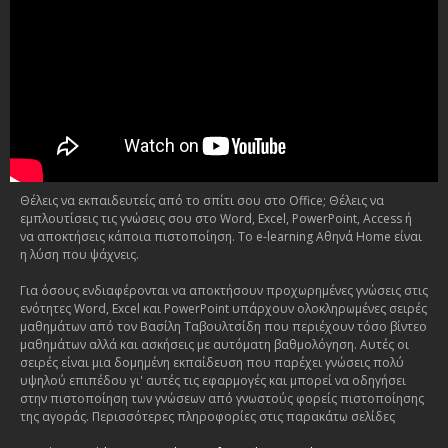
Θέλεις να εκπαιδευτείς από το σπίτι σου στο Office; Θέλεις να
εμπλουτίσεις τις γνώσεις σου στο Word, Excel, PowerPoint, Access ή
να αποκτήσεις κάποια πιστοποίηση. Το e-learning Αθηνά Home είναι
η λύση που ψάχνεις.
Για όσους ενδιαφέρονται να αποκτήσουν προχωρημένες γνώσεις στις
ενότητες Word, Excel και PowerPoint υπάρχουν ολοκληρωμένες σειρές
μαθημάτων από τον Βασίλη Ταβουλτσίδη που περιέχουν τόσο βίντεο
μαθημάτων αλλά και ασκήσεις με αυτόματη βαθμολόγηση. Αυτές οι
σειρές είναι μια δομημένη εκπαίδευση που παρέχει γνώσεις πολύ
υψηλού επιπέδου γι' αυτές τις εφαρμογές και μπορεί να οδηγήσει
στην πιστοποίηση των γνώσεων από γνωστούς φορείς πιστοποίησης
της αγοράς. Περισσότερες πληροφορίες στις παρακάτω σελίδες