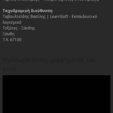
Ταχυδρομική διεύθυνση
Ταβουλτσίδης Βασίλης | LearnSoft - Εκπαιδευτικό
λογισμικό
Τοξότες - Ξάνθης
Ξάνθη
Τ.Κ. 67100
Κλείδωμα θέσης γραφήματος του
Excel