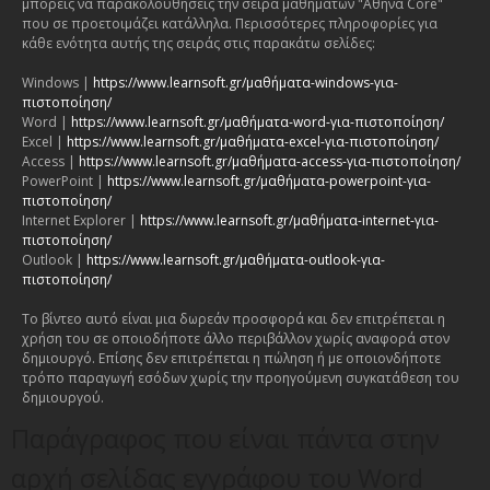
μπορείς να παρακολουθήσεις την σειρά μαθημάτων "Αθηνά Core"
που σε προετοιμάζει κατάλληλα. Περισσότερες πληροφορίες για
κάθε ενότητα αυτής της σειράς στις παρακάτω σελίδες:
Windows |
https://www.learnsoft.gr/μαθήματα-windows-για-
πιστοποίηση/
Word |
https://www.learnsoft.gr/μαθήματα-word-για-πιστοποίηση/
Excel |
https://www.learnsoft.gr/μαθήματα-excel-για-πιστοποίηση/
Access |
https://www.learnsoft.gr/μαθήματα-access-για-πιστοποίηση/
PowerPoint |
https://www.learnsoft.gr/μαθήματα-powerpoint-για-
πιστοποίηση/
Internet Explorer |
https://www.learnsoft.gr/μαθήματα-internet-για-
πιστοποίηση/
Outlook |
https://www.learnsoft.gr/μαθήματα-outlook-για-
πιστοποίηση/
Το βίντεο αυτό είναι μια δωρεάν προσφορά και δεν επιτρέπεται η
χρήση του σε οποιοδήποτε άλλο περιβάλλον χωρίς αναφορά στον
δημιουργό. Επίσης δεν επιτρέπεται η πώληση ή με οποιονδήποτε
τρόπο παραγωγή εσόδων χωρίς την προηγούμενη συγκατάθεση του
δημιουργού.
Παράγραφος που είναι πάντα στην
αρχή σελίδας εγγράφου του Word