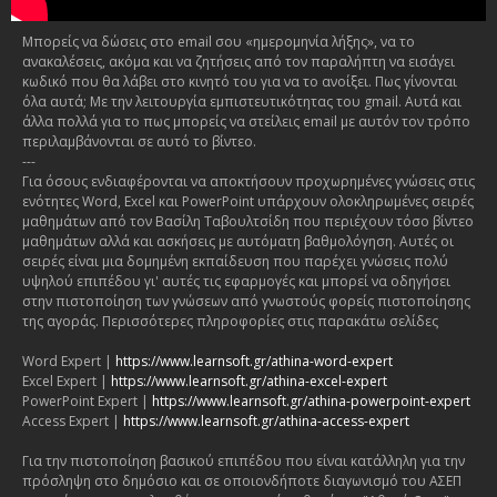
Μπορείς να δώσεις στο email σου «ημερομηνία λήξης», να το
ανακαλέσεις, ακόμα και να ζητήσεις από τον παραλήπτη να εισάγει
κωδικό που θα λάβει στο κινητό του για να το ανοίξει. Πως γίνονται
όλα αυτά; Με την λειτουργία εμπιστευτικότητας του gmail. Αυτά και
άλλα πολλά για το πως μπορείς να στείλεις email με αυτόν τον τρόπο
περιλαμβάνονται σε αυτό το βίντεο.
---
Για όσους ενδιαφέρονται να αποκτήσουν προχωρημένες γνώσεις στις
ενότητες Word, Excel και PowerPoint υπάρχουν ολοκληρωμένες σειρές
μαθημάτων από τον Βασίλη Ταβουλτσίδη που περιέχουν τόσο βίντεο
μαθημάτων αλλά και ασκήσεις με αυτόματη βαθμολόγηση. Αυτές οι
σειρές είναι μια δομημένη εκπαίδευση που παρέχει γνώσεις πολύ
υψηλού επιπέδου γι' αυτές τις εφαρμογές και μπορεί να οδηγήσει
στην πιστοποίηση των γνώσεων από γνωστούς φορείς πιστοποίησης
της αγοράς. Περισσότερες πληροφορίες στις παρακάτω σελίδες
Word Expert |
https://www.learnsoft.gr/athina-word-expert
Excel Expert |
https://www.learnsoft.gr/athina-excel-expert
PowerPoint Expert |
https://www.learnsoft.gr/athina-powerpoint-expert
Access Expert |
https://www.learnsoft.gr/athina-access-expert
Για την πιστοποίηση βασικού επιπέδου που είναι κατάλληλη για την
πρόσληψη στο δημόσιο και σε οποιονδήποτε διαγωνισμό του ΑΣΕΠ