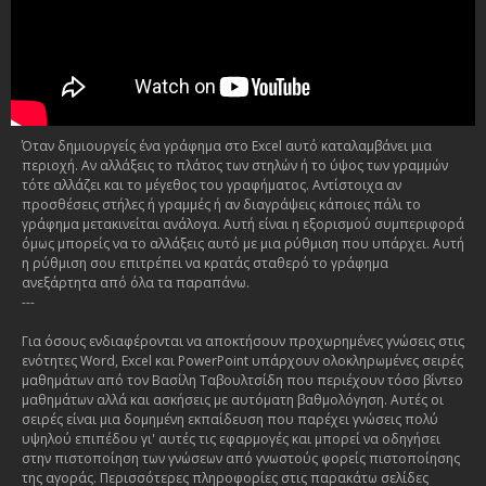
Όταν δημιουργείς ένα γράφημα στο Excel αυτό καταλαμβάνει μια
περιοχή. Αν αλλάξεις το πλάτος των στηλών ή το ύψος των γραμμών
τότε αλλάζει και το μέγεθος του γραφήματος. Αντίστοιχα αν
προσθέσεις στήλες ή γραμμές ή αν διαγράψεις κάποιες πάλι το
γράφημα μετακινείται ανάλογα. Αυτή είναι η εξορισμού συμπεριφορά
όμως μπορείς να το αλλάξεις αυτό με μια ρύθμιση που υπάρχει. Αυτή
η ρύθμιση σου επιτρέπει να κρατάς σταθερό το γράφημα
ανεξάρτητα από όλα τα παραπάνω.
---
Για όσους ενδιαφέρονται να αποκτήσουν προχωρημένες γνώσεις στις
ενότητες Word, Excel και PowerPoint υπάρχουν ολοκληρωμένες σειρές
μαθημάτων από τον Βασίλη Ταβουλτσίδη που περιέχουν τόσο βίντεο
μαθημάτων αλλά και ασκήσεις με αυτόματη βαθμολόγηση. Αυτές οι
σειρές είναι μια δομημένη εκπαίδευση που παρέχει γνώσεις πολύ
υψηλού επιπέδου γι' αυτές τις εφαρμογές και μπορεί να οδηγήσει
στην πιστοποίηση των γνώσεων από γνωστούς φορείς πιστοποίησης
της αγοράς. Περισσότερες πληροφορίες στις παρακάτω σελίδες