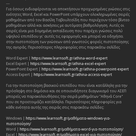
---
Για όσους ενδιαφέρονται να αποκτήσουν προχωρημένες γνώσεις στις
ενότητες Word, Excel και PowerPoint υπάρχουν ολοκληρωμένες σειρές
μαθημάτων από τον Βασίλη Ταβουλτσίδη που περιέχουν τόσο βίντεο
μαθημάτων αλλά και ασκήσεις με αυτόματη βαθμολόγηση. Αυτές οι
σειρές είναι μια δομημένη εκπαίδευση που παρέχει γνώσεις πολύ
υψηλού επιπέδου γι' αυτές τις εφαρμογές και μπορεί να οδηγήσει
στην πιστοποίηση των γνώσεων από γνωστούς φορείς πιστοποίησης
της αγοράς. Περισσότερες πληροφορίες στις παρακάτω σελίδες
Word Expert |
https://www.learnsoft.gr/athina-word-expert
Excel Expert |
https://www.learnsoft.gr/athina-excel-expert
PowerPoint Expert |
https://www.learnsoft.gr/athina-powerpoint-expert
Access Expert |
https://www.learnsoft.gr/athina-access-expert
Για την πιστοποίηση βασικού επιπέδου που είναι κατάλληλη για την
πρόσληψη στο δημόσιο και σε οποιονδήποτε διαγωνισμό του ΑΣΕΠ
μπορείς να παρακολουθήσεις την σειρά μαθημάτων "Αθηνά Core"
που σε προετοιμάζει κατάλληλα. Περισσότερες πληροφορίες για
κάθε ενότητα αυτής της σειράς στις παρακάτω σελίδες:
Windows |
https://www.learnsoft.gr/μαθήματα-windows-για-
πιστοποίηση/
Word |
https://www.learnsoft.gr/μαθήματα-word-για-πιστοποίηση/
Excel |
https://www.learnsoft.gr/μαθήματα-excel-για-πιστοποίηση/