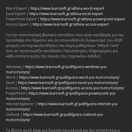
Word Expert |
https://www.learnsoft.gr/athina-word-expert
Excel Expert |
https://www.learnsoft.gr/athina-excel-expert
PowerPoint Expert |
https://www.learnsoft.gr/athina-powerpoint-expert
Access Expert |
https://www.learnsoft.gr/athina-access-expert
Για την πιστοποίηση βασικού επιπέδου που είναι κατάλληλη για την
πρόσληψη στο δημόσιο και σε οποιονδήποτε διαγωνισμό του ΑΣΕΠ
μπορείς να παρακολουθήσεις την σειρά μαθημάτων "Αθηνά Core"
που σε προετοιμάζει κατάλληλα. Περισσότερες πληροφορίες για
κάθε ενότητα αυτής της σειράς στις παρακάτω σελίδες:
Windows |
https://www.learnsoft.gr/μαθήματα-windows-για-
πιστοποίηση/
Word |
https://www.learnsoft.gr/μαθήματα-word-για-πιστοποίηση/
Excel |
https://www.learnsoft.gr/μαθήματα-excel-για-πιστοποίηση/
Access |
https://www.learnsoft.gr/μαθήματα-access-για-πιστοποίηση/
PowerPoint |
https://www.learnsoft.gr/μαθήματα-powerpoint-για-
πιστοποίηση/
Internet Explorer |
https://www.learnsoft.gr/μαθήματα-internet-για-
πιστοποίηση/
Outlook |
https://www.learnsoft.gr/μαθήματα-outlook-για-
πιστοποίηση/
Το βίντεο αυτό είναι μια δωρεάν προσφορά και δεν επιτρέπεται η