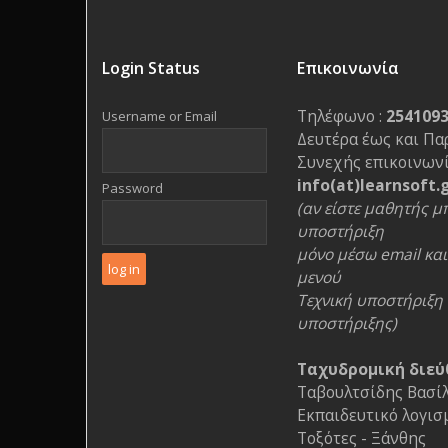
Login Status
Επικοινωνία
Τηλέφωνο :
254109
Username or Email
Δευτέρα έως και Πα
Συνεχής επικοινωνί
info(at)learnsoft.
Password
(αν είστε μαθητής μπ
υποστήριξη
μόνο μέσω email και 
μενού
Τεχνική υποστήριξη 
υποστήριξης)
Ταχυδρομική διεύ
Ταβουλτσίδης Βασίλη
Εκπαιδευτικό λογισ
Τοξότες - Ξάνθης