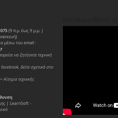
Κλείδωμα θέσης γ
3075
(9 π.μ. έως 9 μ.μ. |
ρασκευή)
α μέσω του email :
gr
ορείτε να ζητήσετε τεχνική
facebook, δείτε σχετικά στο
> Αίτημα τεχνικής
θυνση
ς | LearnSoft -
μικό