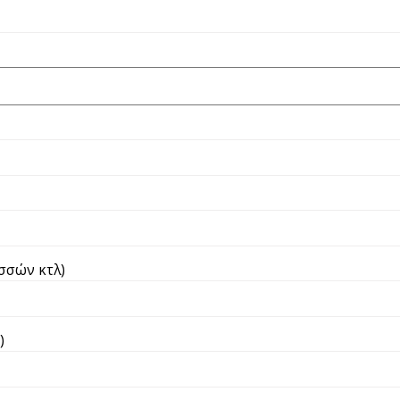
ωσσών κτλ)
)