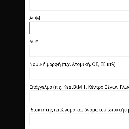
ΑΦΜ
ΔΟΥ
Νομική μορφή (π.χ. Ατομική, ΟΕ, ΕΕ κτλ)
Επάγγελμα (π.χ. ΚεΔιΒιΜ 1, Κέντρο Ξένων Γλ
Ιδιοκτήτης (επώνυμο και όνομα του ιδιοκτήτη