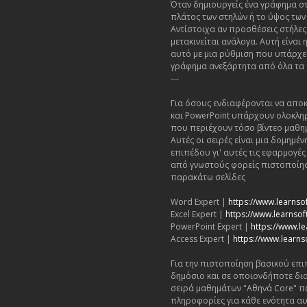
Όταν δημιουργείς ένα γράφημα στο
πλάτος των στηλών ή το ύψος των
Αντίστοιχα αν προσθέσεις στήλες
μετακινείται ανάλογα. Αυτή είνα
αυτό με μια ρύθμιση που υπάρχει
γράφημα ανεξάρτητα από όλα τα
---
Για όσους ενδιαφέρονται να αποκ
και PowerPoint υπάρχουν ολοκλη
που περιέχουν τόσο βίντεο μαθη
Αυτές οι σειρές είναι μια δομημ
επιπέδου γι' αυτές τις εφαρμογέ
από γνωστούς φορείς πιστοποίησ
παρακάτω σελίδες
Word Expert |
https://www.learnso
Excel Expert |
https://www.learnsoft
PowerPoint Expert |
https://www.le
Access Expert |
https://www.learns
Για την πιστοποίηση βασικού επι
δημόσιο και σε οποιονδήποτε δι
σειρά μαθημάτων "Αθηνά Core" π
πληροφορίες για κάθε ενότητα αυ