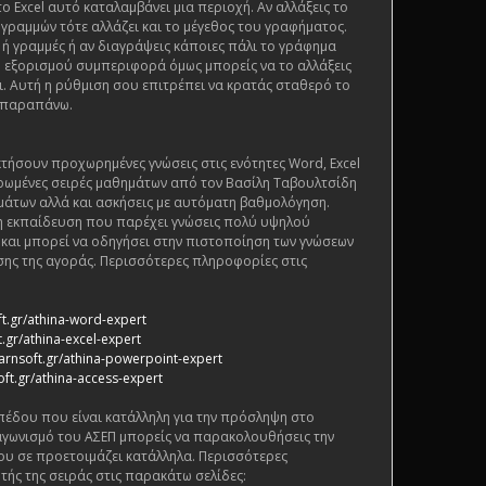
 Excel αυτό καταλαμβάνει μια περιοχή. Αν αλλάξεις το
 γραμμών τότε αλλάζει και το μέγεθος του γραφήματος.
 ή γραμμές ή αν διαγράψεις κάποιες πάλι το γράφημα
ι η εξορισμού συμπεριφορά όμως μπορείς να το αλλάξεις
. Αυτή η ρύθμιση σου επιτρέπει να κρατάς σταθερό το
 παραπάνω.
τήσουν προχωρημένες γνώσεις στις ενότητες Word, Excel
ρωμένες σειρές μαθημάτων από τον Βασίλη Ταβουλτσίδη
μάτων αλλά και ασκήσεις με αυτόματη βαθμολόγηση.
ένη εκπαίδευση που παρέχει γνώσεις πολύ υψηλού
ς και μπορεί να οδηγήσει στην πιστοποίηση των γνώσεων
ης της αγοράς. Περισσότερες πληροφορίες στις
ft.gr/athina-word-expert
.gr/athina-excel-expert
arnsoft.gr/athina-powerpoint-expert
oft.gr/athina-access-expert
πέδου που είναι κατάλληλη για την πρόσληψη στο
αγωνισμό του ΑΣΕΠ μπορείς να παρακολουθήσεις την
ου σε προετοιμάζει κατάλληλα. Περισσότερες
τής της σειράς στις παρακάτω σελίδες: