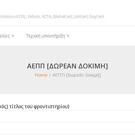
ετάσεων ECDL, Vellum, ACTA, GlobalCert, UniCert, KeyCert
ελίες
Τεχνική υποστήριξη
ΑΕΠΠ [ΔΩΡΕΆΝ ΔΟΚΙΜΉ]
Home
/
ΑΕΠΠ [δωρεάν δοκιμή]
κός) τίτλος του φροντιστηρίου)