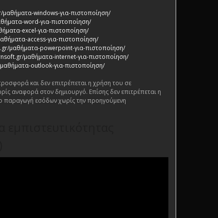
.gr/μαθήματα-windows-για-πιστοποίηση/
/μαθήματα-word-για-πιστοποίηση/
αθήματα-excel-για-πιστοποίηση/
/μαθήματα-access-για-πιστοποίηση/
ft.gr/μαθήματα-powerpoint-για-πιστοποίηση/
rnsoft.gr/μαθήματα-internet-για-πιστοποίηση/
gr/μαθήματα-outlook-για-πιστοποίηση/
 προσφορά και δεν επιτρέπεται η χρήση του σε
ρίς αναφορά στον δημιουργό. Επίσης δεν επιτρέπεται η
ο παραγωγή εσόδων χωρίς την προηγούμενη
ία εμπιστευτικότητας
)