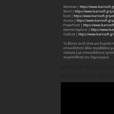
Windows |
https://www.learnsoft
Word |
https://www.learnsoft.gr
Excel |
https://www.learnsoft.gr/μ
Access |
https://www.learnsoft.gr
PowerPoint |
https://www.learnso
Internet Explorer |
https://www.lea
Outlook |
https://www.learnsoft.
Το βίντεο αυτό είναι μια δωρεάν
οποιοδήποτε άλλο περιβάλλον χω
πώληση ή με οποιονδήποτε τρόπ
συγκατάθεση του δημιουργού.
email σε λειτουργ
(confidential mode