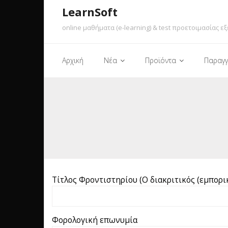
LearnSoft
online μαθήματα (e-learning) & test προετοιμασίας εξ
Αρχική
Νέα
Προϊόντα
Παραγγ
Τίτλος Φροντιστηρίου (Ο διακριτικός (εμπορι
Φορολογική επωνυμία